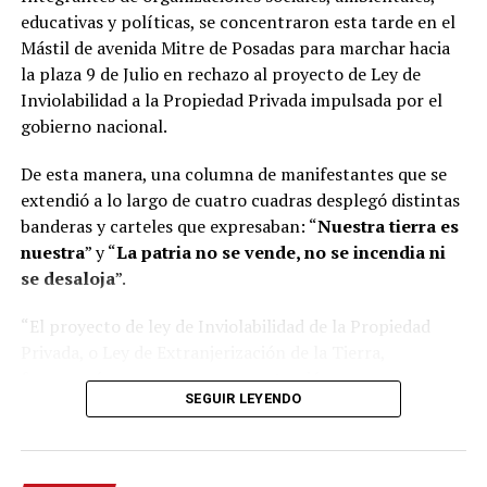
afectados por incendios y durante
30 años
en el caso de
educativas y políticas, se concentraron esta tarde en el
tierras agropecuarias. El Gobierno busca flexibilizar ese
Mástil de avenida Mitre de Posadas para marchar hacia
régimen al considerar que castiga a los propietarios de
la plaza 9 de Julio en rechazo al proyecto de Ley de
los inmuebles incendiados.
Inviolabilidad a la Propiedad Privada impulsada por el
gobierno nacional.
En el capítulo sobre desalojos el oficialismo junto a los
aliados tuvo 36 votos ya que la chubutense
Edith
De esta manera, una columna de manifestantes que se
Terenzi
decidió abstenerse.
extendió a lo largo de cuatro cuadras desplegó distintas
banderas y carteles que expresaban: “
Nuestra tierra es
Cómo quedan los desalojos
nuestra
” y “
La patria no se vende, no se incendia ni
se desaloja
”.
– Se aplicará el desalojo exprés en los casos en que se
trate de
inmuebles usurpados o tenedores precarios.
“El proyecto de ley de Inviolabilidad de la Propiedad
Privada, o Ley de Extranjerización de la Tierra,
– El
juez podrá disponer la inmediata entrega del
favorecería a una mayor concentración y
inmueble si
“el derecho invocado fuese verosímil y
SEGUIR LEYENDO
extranjerización de la tierra, permitiendo una mayor
previa caución juratoria”.
participación de grandes grupos económicos en la
compra de tierras productivas”, alertó uno de los
–
El juez podrá intimar dentro de las 72 horas l
a
manifestantes presentes.
devolución del inmueble si así lo pide el propietario, que