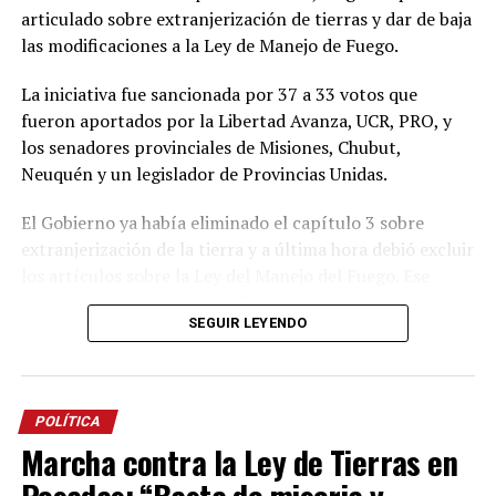
articulado sobre extranjerización de tierras y dar de baja
las modificaciones a la Ley de Manejo de Fuego.
La iniciativa fue sancionada por 37 a 33 votos que
fueron aportados por la Libertad Avanza, UCR, PRO, y
los senadores provinciales de Misiones, Chubut,
Neuquén y un legislador de Provincias Unidas.
El Gobierno ya había eliminado el capítulo 3 sobre
extranjerización de la tierra y a última hora debió excluir
los artículos sobre la Ley del Manejo del Fuego.
Ese
respaldo se obtuvo con los
21 votos de La Libertad
SEGUIR LEYENDO
Avanza
,
9 de la UCR
,
3 del PRO
, los dos senadores
misioneros
Carlos Arce
y
Sonia Rojas Decut
, el
correntino
Carlos “Camau” Espínola
y la chubutense
Edith Terenzi
.
POLÍTICA
Marcha contra la Ley de Tierras en
En contra estuvieron 24 senadores del interbloque
justicialista, 3 de Convicción Federal,
Beatriz Avila
de
Posadas: “Basta de miseria y