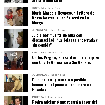
armado libertario
Entre las prioridades de su bloque, Rojas Decut enlistó la
“defensa de la tierra misionera, el rechazo a cualquier
CULTURA
hace 4 días
Murió Marcelo Reynoso, titiritero de
reforma que facilite la extranjerización indiscriminada
Kossa Nostra: su adiós será en La
de tierras rurales, sin tener en cuenta las
Murga
particularidades de las provincias, o que debilite la
protección de las zonas de frontera hídrica, con el
JUDICIALES
hace 2 días
Juicio por muerte de niña con
Acuífero Guaraní como patrimonio estratégico
discapacidad: “La dejaban encerrada y
irrenunciable; la custodia de la biodiversidad; el
sin comida”
federalismo real; la educación como motor de
desarrollo; el trabajo, la producción y la innovación, con
CULTURA
hace 6 días
Carlos Piegari, el escritor que compuso
el crecimiento equilibrado en los casi 30.000 km² de la
con Charly García para Sui Generis
provincia, generando más oportunidades para cerca de
1.300.000 misioneros”.
JUDICIALES
hace 4 días
De abandono y muerte a posible
“Estoy a disposición para llevar la voz del gobierno de
homicidio, el juicio a una madre en
mi provincia al Congreso de la Nación”, señaló Rojas
Posadas
Decut y finalizó: “Esa es una causa que no admite
grietas, porque la identidad misionera es una forma de
POLÍTICA
hace 2 días
Rovira adelantó que votará a favor del
construir futuro poniendo siempre a Misiones en primer