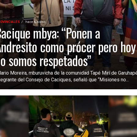
OVINCIALES
hace 6 horas
acique mbya: “Ponen a
ndresito como prócer pero hoy
o somos respetados”
lario Moreira, mburuvicha de la comunidad Tapé Mirí de Garuhap
tegrante del Consejo de Caciques, señaló que “Misiones no...