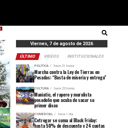
O
Viernes, 7 de agosto de 2026
ÚLTIMO
VIDEOS
INSTITUCIONALES
POLÍTICA
hace 21 horas
Marcha contra la Ley de Tierras en
Posadas: “Basta de miseria y entrega”
CULTURA
hace 23 horas
Maniatic, el rapero y muralista
posadeño que acaba de sacar su
primer disco
COMERCIAL
hace 1 día
Cetrogar se suma al Black Friday:
hasta 50% de descuento y 24 cuotas