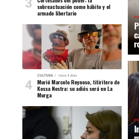
Cortesanos del poder: la
sobreactuación como hábito y el
armado libertario
PO
P
c
r
CULTURA
hace 4 días
Murió Marcelo Reynoso, titiritero de
Kossa Nostra: su adiós será en La
Murga
PO
I
m