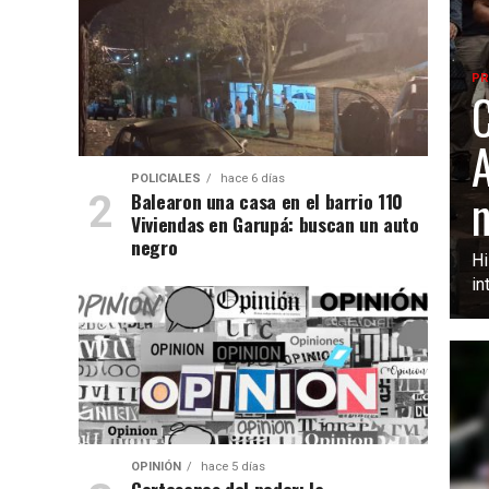
PR
C
A
POLICIALES
hace 6 días
n
Balearon una casa en el barrio 110
Viviendas en Garupá: buscan un auto
negro
Hi
in
OPINIÓN
hace 5 días