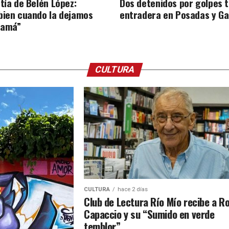
tía de Belén López:
Dos detenidos por golpes t
bien cuando la dejamos
entradera en Posadas y G
mamá”
CULTURA
CULTURA
hace 2 días
Club de Lectura Río Mío recibe a Ro
Capaccio y su “Sumido en verde
temblor”