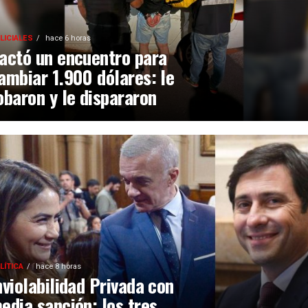
LICIALES
hace 6 horas
actó un encuentro para
ambiar 1.900 dólares: le
obaron y le dispararon
LÍTICA
hace 8 horas
nviolabilidad Privada con
edia sanción: los tres