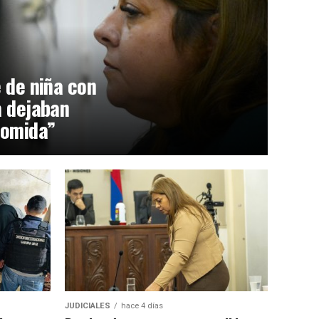
 de niña con
a dejaban
comida”
JUDICIALES
hace 4 días