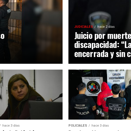
JUDICIALES
hace 2 días
so
Juicio por muerte
discapacidad: “L
encerrada y sin 
hace 3 días
POLICIALES
hace 3 días