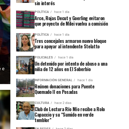
sin interés
POLÍTICA
hace 1 día
Arce, Rojas Decut y Goerling evitaron
que proyecto de Milei vuelva a comisión
POLÍTICA
hace 1 día
Tres concejales armaron nuevo bloque
para apoyar al intendente Stelatto
POLICIALES
hace 1 día
Un detenido por intento de abuso a una
niña de 12 años en El Soberbio
é e
INFORMACIÓN GENERAL
hace 1 día
Reúnen donaciones para Puente
Quemado II en Posadas
CULTURA
hace 2 días
Club de Lectura Río Mío recibe a Rolo
Capaccio y su “Sumido en verde
temblor”
EN REDES
hace 2 días