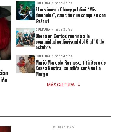
CULTURA
hace 3 días
El misionero Chowy publicó “Mis
demonios”, canción que compuso con
Ca7riel
CULTURA
hace 3 días
Oberá en Cortos reunirá a la
comunidad audiovisual del 6 al 10 de
octubre
CULTURA
hace 4 días
Murió Marcelo Reynoso, titiritero de
Kossa Nostra: su adiós será en La
cian
Murga
ción
MÁS CULTURA
PUBLICIDAD