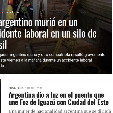
A
hace 7 días
argentino murió en un
idente laboral en un silo de
il
ajador argentino murió y otro compatriota resultó gravemente
ste viernes a la mañana durante un accidente laboral
do...
FRONTERA
hace 1 mes
Argentina dio a luz en el puente que
une Foz de Iguazú con Ciudad del Este
Una mujer de nacionalidad argentina que se dirigía