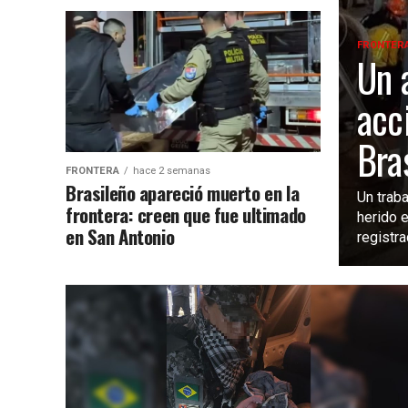
FRONTER
Un 
acc
Bras
FRONTERA
hace 2 semanas
Brasileño apareció muerto en la
Un trab
frontera: creen que fue ultimado
herido e
en San Antonio
registra