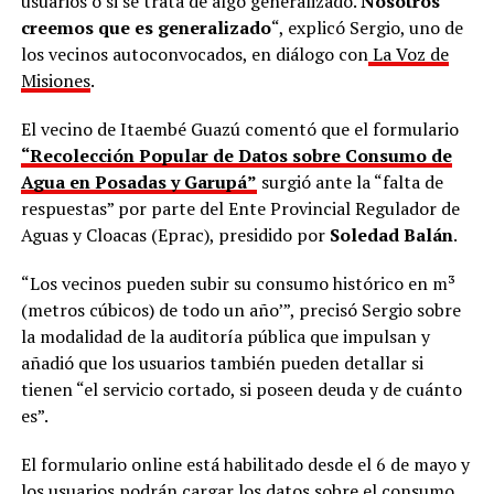
usuarios o si se trata de algo generalizado.
Nosotros
creemos que es generalizado
“, explicó Sergio, uno de
los vecinos autoconvocados, en diálogo con
La Voz de
Misiones
.
El vecino de Itaembé Guazú comentó que el formulario
“Recolección Popular de Datos sobre Consumo de
Agua en Posadas y Garupá”
surgió ante la “falta de
respuestas” por parte del Ente Provincial Regulador de
Aguas y Cloacas (Eprac), presidido por
Soledad Balán
.
“Los vecinos pueden subir su consumo histórico en m³
(metros cúbicos) de todo un año’”, precisó Sergio sobre
la modalidad de la auditoría pública que impulsan y
añadió que los usuarios también pueden detallar si
tienen “el servicio cortado, si poseen deuda y de cuánto
es”.
El formulario online está habilitado desde el 6 de mayo y
los usuarios podrán cargar los datos sobre el consumo