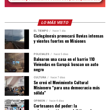
Además de las clases teóricas, los jóvenes ya
comenzaron a manejar tractores y trabajar
directamente en el campo, realizando tareas de arado y
preparación de suelos.
LO MÁS VISTO
EL TIEMPO
hace 1 día
Para Skölfman, que habitualmente se desempeña en
Ciclogénesis provocará lluvias intensas
diseño y planificación, la experiencia tiene un valor
y vientos fuertes en Misiones
especial:
POLICIALES
hace 5 días
“Una cosa es diseñar una máquina en la computadora y
Balearon una casa en el barrio 110
otra muy distinta es subirse a un tractor, sentir cómo
Viviendas en Garupá: buscan un auto
trabaja y entender en condiciones reales lo que uno
negro
proyecta”.
CULTURA
hace 7 días
Se creó el Movimiento Cultural
Una fábrica misionera con proyección
Misionero “para una democracia más
internacional
sólida”
OPINIÓN
hace 4 días
La empresa Lory emplea actualmente a 17 personas,
Cortesanos del poder: la
entre personal administrativo, ingenieros de diseño y