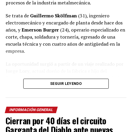
procesos de la industria metalmecánica.
Se trata de
Guillermo Skölfman
(31), ingeniero
electromecánico y encargado de planta desde hace dos
años, y
Emerson Burger
(24), operario especializado en
corte, chapa, soldadura y tornería, egresado de una
escuela técnica y con cuatro años de antigüedad en la
empresa.
La oportunidad surgió a partir de un viaje realizado por
Jorge Lory
, actual dueño de la fábrica e hijo del
fundador de la empresa, que cuenta con más de 50 años
SEGUIR LEYENDO
de trayectoria en
Oberá
.
Ver esta publicación en Instagram
Una oportunidad nacida en la
Agritechnica
INFORMACIÓN GENERAL
Cierran por 40 días el circuito
Lory relató que el año pasado viajó a Alemania para
Garganta del Diablo ante nuevas
visitar Agritechnica, la principal feria internacional de