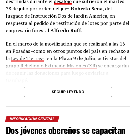
destruidas durante el
desalojo
que sufrieron el martes
28 de julio por orden del juez
Roberto Sena
, del
Juzgado de Instrucción Dos de Jardín América, en
respuesta al pedido de restitución de lotes por parte del
empresario forestal
Alfredo Ruff
.
En el marco de la movilización que se realizará a las 16
en Posadas -como en otros puntos del país en rechazo a
la
Ley de Tierras-
; en la
Plaza 9 de Julio
, activistas del
grupo
Rebelión o Extinción Misiones (XR)
se encargarán
de reunir las donaciones para luego enviarlas a
Garuhapé.
SEGUIR LEYENDO
Además, la Asociación Trabajadores del Estado (ATE),
con sede en calle
Salta 2326
también se sumó como
punto de recolección
de lunes a viernes en horario
matutino y vespertino.
INFORMACIÓN GENERAL
Dos jóvenes obereños se capacitan
Según confirmó el cacique,
durante el desalojo no
solo fueron dañadas las casas, sino también los