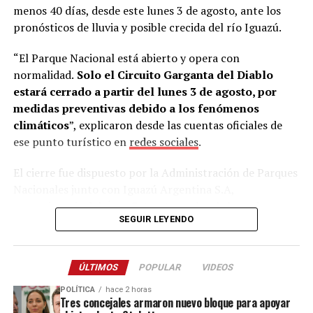
menos 40 días, desde este lunes 3 de agosto, ante los
“Mi esposa es profesora de alemán en una escuela
pronósticos de lluvia y posible crecida del río Iguazú.
técnica. Esa misma noche la llamé desde Alemania y
tanto ella como mi hijo David me dijeron: ‘Sí, vamos a
“El Parque Nacional está abierto y opera con
hacerlo’”, recordó.
normalidad.
Solo el Circuito Garganta del Diablo
estará cerrado a partir del lunes 3 de agosto, por
Estudiar alemán para llegar a Alemania
medidas preventivas debido a los fenómenos
climáticos
”, explicaron desde las cuentas oficiales de
Al regresar a
Misiones
, Lory conversó con Skölfman y
ese punto turístico en
redes sociales
.
Burger, quienes aceptaron el desafío y comenzaron a
estudiar el idioma intensivamente.
El cierre fue dispuesto por la Administración de Parques
Nacionales junto con Iguazú Argentina S.A,
“Aprendieron lo básico y, aunque al principio estaban un
concesionaria del Área Cataratas, sobre la base de
poco asustados, enseguida se adaptaron. En Deula
SEGUIR LEYENDO
informes climáticos e hidrológicos.
tienen experiencia trabajando con extranjeros”, señaló.
La semana pasada, el mismo circuito permaneció
Los jóvenes viajaron la semana pasada acompañados
ÚLTIMOS
POPULAR
VIDEOS
cerrado durante cinco días ante las copiosas lluvias
inicialmente por Jorge Lory y su esposa. Según contó el
registradas en la región, cuya magnitud estaría asociada
empresario, apenas llegaron comenzaron las actividades
POLÍTICA
hace 2 horas
Tres concejales armaron nuevo bloque para apoyar
al fenómeno de El Niño.
de capacitación y quedaron “fascinados” con la