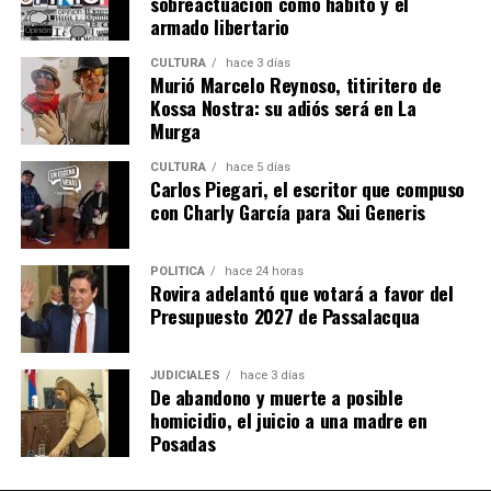
sobreactuación como hábito y el
operarios de producción.
armado libertario
CULTURA
hace 3 días
La firma fabrica cosechadoras de yerba mate, té y
Murió Marcelo Reynoso, titiritero de
tabaco, además de implementos agrícolas como
Kossa Nostra: su adiós será en La
desmalezadoras, fumigadoras, fertilizadoras y otros
Murga
equipos adaptados a las condiciones productivas de
CULTURA
hace 5 días
Misiones.
Carlos Piegari, el escritor que compuso
con Charly García para Sui Generis
Ante la caída de las ventas de maquinaria en los últimos
años, la empresa decidió diversificar su actividad
POLÍTICA
hace 24 horas
incorporando reparaciones, servicios de corte con
Rovira adelantó que votará a favor del
pantógrafo y trabajos de diseño para terceros.
Presupuesto 2027 de Passalacqua
“Nos abrimos un poco para no dejar sin trabajo a los
muchachos. Formar un operario lleva años y perder ese
JUDICIALES
hace 3 días
De abandono y muerte a posible
capital humano sería un retroceso enorme”, afirmó
homicidio, el juicio a una madre en
Lory.
Posadas
Las máquinas fabricadas en Oberá ya fueron exportadas