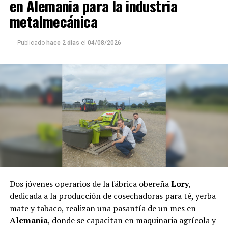
en Alemania para la industria
cultivos
integrados por plantaciones de mandioca,
metalmecánica
maíz, porotos y otros productos que garantizaban la
alimentación de niñas, niños, ancianos y de toda la
Publicado
hace 2 días
el
04/08/2026
comunidad.
De esta manera, los defensores del monte, el agua y la
biodiversidad podrán ayudar a los integrantes de Puente
Quemado II, quienes desde sus orígenes conviven de
manera armónica con el medio ambiente y hoy son los
principales guardianes de la selva misionera.
El pasado jueves, el fiscal
Héctor Simón
, a través de la
Fiscalía de Instrucción Uno de Puerto Rico dictaminó
dejar sin efecto el
desalojo
,
por lo que las familias
regresaron a la comunidad.
Dos jóvenes operarios de la fábrica obereña
Lory
,
dedicada a la producción de cosechadoras para té, yerba
mate y tabaco, realizan una pasantía de un mes en
Alemania
, donde se capacitan en maquinaria agrícola y