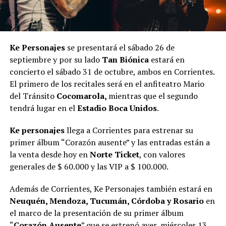
Ke Personajes
se presentará el sábado 26 de
septiembre y por su lado
Tan Biónica
estará en
concierto el sábado 31 de octubre, ambos en Corrientes.
El primero de los recitales será en el anfiteatro Mario
del Tránsito
Cocomarola,
mientras que el segundo
tendrá lugar en el
Estadio Boca Unidos
.
Ke personajes
llega a Corrientes para estrenar su
primer álbum “Corazón ausente” y las entradas están a
la venta desde hoy en
Norte Ticket
, con valores
generales de $ 60.000 y las VIP a $ 100.000.
Además de Corrientes, Ke Personajes también estará en
Neuquén, Mendoza, Tucumán, Córdoba y Rosario
en
el marco de la presentación de su primer álbum
“
Corazón Ausente
” que se estrenó ayer, miércoles 13