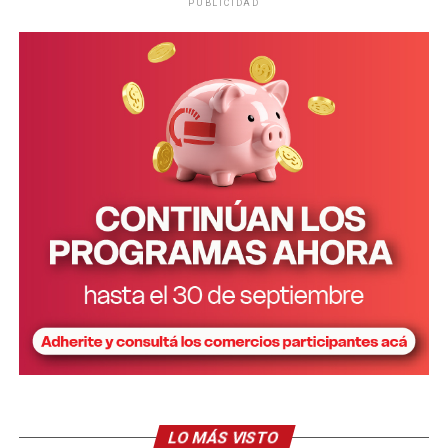
PUBLICIDAD
Asimismo, los artistas nucleados en
Trabajadores
Autoconvocados de la Mesa de Cultura de Misiones
también convocaron a manifestarse mañana en Posadas,
en sintonía con lo que sucederá en Buenos Aires. La
manifestación arrancará en el mástil, a las 16.
“Nuestra cultura nace de esta tierra, de su selva, sus ríos
y su gente. Si se la llevan, se pierde nuestra identidad.
Defendamos lo que es parte de nosotrxs”, dice el
comunicado de la Mesa de Cultura de Misiones.
“En el Día de la
Pachamama
, decimos: el 6 todos a la
LO MÁS VISTO