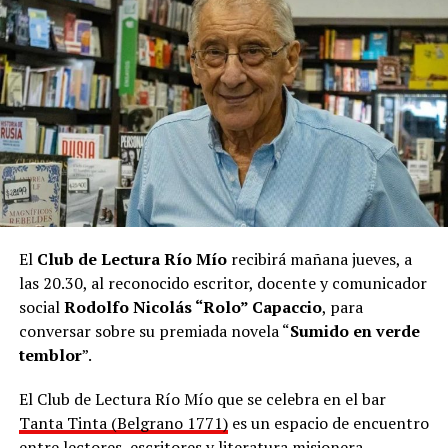
Johnny Cut
z, “un amigo con el que también venimos
trabajando aquí, en Asunción, hace varios años”, apuntó
sobre el álbum que se lo ve de niño, montando una
bicicleta y en una imagen que parece recortada para un
casete.
“También hay un par de beats que son hechos por mí”,
agregó Maniatic desde Paraguay, donde vive hace ocho
años.
El
Club de Lectura Río Mío
recibirá mañana jueves, a
las 20.30, al reconocido escritor, docente y comunicador
social
Rodolfo Nicolás “Rolo” Capaccio
, para
conversar sobre su premiada novela “
Sumido en verde
temblor
”.
El Club de Lectura Río Mío que se celebra en el bar
Tanta Tinta (Belgrano 1771)
es un espacio de encuentro
entre lectores, escritores y literatura misionera