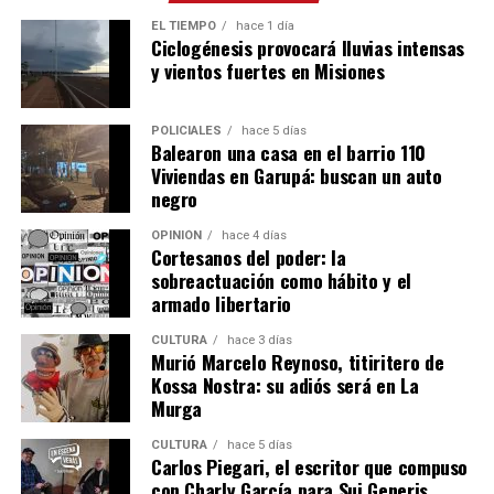
calle, en contra de la ley de extranjerización de la
EL TIEMPO
hace 1 día
Argentina”, dijo Walas el sábado, en el recital que dio
Ciclogénesis provocará lluvias intensas
con su banda Massacre en La Rioja. El sobrino de Ramón
y vientos fuertes en Misiones
Ayala e hijo de Vicente Cidade se muestra así a través de
un video que subieron hoy a Instagram.
POLICIALES
hace 5 días
Balearon una casa en el barrio 110
Viviendas en Garupá: buscan un auto
negro
OPINIÓN
hace 4 días
Cortesanos del poder: la
sobreactuación como hábito y el
armado libertario
CULTURA
hace 3 días
Murió Marcelo Reynoso, titiritero de
Kossa Nostra: su adiós será en La
Murga
CULTURA
hace 5 días
Carlos Piegari, el escritor que compuso
con Charly García para Sui Generis