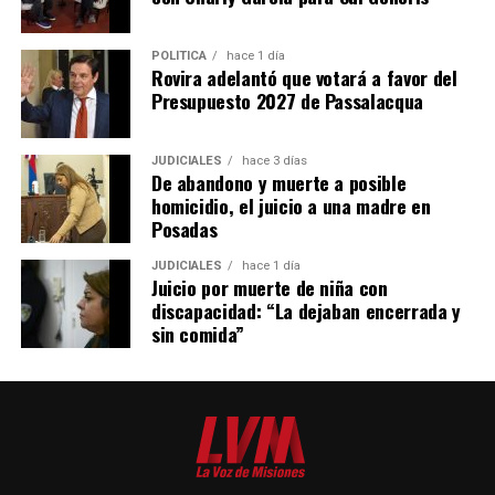
POLÍTICA
hace 1 día
Ver esta publicación en Instagram
Rovira adelantó que votará a favor del
Presupuesto 2027 de Passalacqua
JUDICIALES
hace 3 días
De abandono y muerte a posible
homicidio, el juicio a una madre en
Posadas
JUDICIALES
hace 1 día
Juicio por muerte de niña con
discapacidad: “La dejaban encerrada y
sin comida”
Una publicación compartida de Massacre Oficial (@massacre_oficial)
“La Patria no se vende”, dice el video que publicó por su
lado el
Chango Spasiuk
en su cuenta oficial, en el que