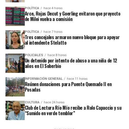
Su obra mantiene un estrecho vínculo con la historia, la
parcelas incendiadas del país serán tratados mañana en
identidad y el paisaje cultural de Misiones. Además de
POLÍTICA
hace 4 horas
el Senado si es que hay quórum
.
Arce, Rojas Decut y Goerling evitaron que proyecto
“Sumido en verde temblor”, publicó cuentos, relatos y
de Milei vuelva a comisión
trabajos relacionados con la literatura y la memoria
regional, entre ellos “Aquí fue”, dedicado a los lugares
POLÍTICA
hace 7 horas
mencionados por
Horacio Quiroga
, y “Piedras en verde
Tres concejales armaron nuevo bloque para apoyar
al intendente Stelatto
silencio”, inspirado en la historia y el universo de San
Ignacio Miní.
POLICIALES
hace 8 horas
Un detenido por intento de abuso a una niña de 12
años en El Soberbio
INFORMACIÓN GENERAL
hace 11 horas
Reúnen donaciones para Puente Quemado II en
Posadas
CULTURA
hace 24 horas
Club de Lectura Río Mío recibe a Rolo Capaccio y su
“Sumido en verde temblor”