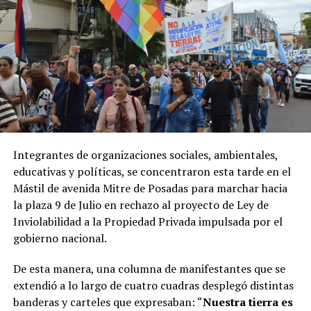
Los radicales
Maximiliano Abad
y
Daniel
Kroneberger
, además de
Terenzi
,
Royón
,
Alejandra
Vigo
, los santacruceños
Carambia
y
Gadano, la
tucumana Beatriz Oliva
y
dos representantes
misioneros
, rechazaron los cambios a la ley promovida
por
Máximo Kirchner
.
La
ley
vigente, impulsada en 2020, prohíbe modificar
durante
60 años
el uso de bosques nativos y humedales
Integrantes de organizaciones sociales, ambientales,
afectados por incendios y durante
30 años
en el caso de
educativas y políticas, se concentraron esta tarde en el
tierras agropecuarias. El Gobierno busca flexibilizar ese
Mástil de avenida Mitre de Posadas para marchar hacia
régimen al considerar que castiga a los propietarios de
la plaza 9 de Julio en rechazo al proyecto de Ley de
los inmuebles incendiados.
Inviolabilidad a la Propiedad Privada impulsada por el
gobierno nacional.
En el capítulo sobre desalojos el oficialismo junto a los
aliados tuvo 36 votos ya que la chubutense
Edith
De esta manera, una columna de manifestantes que se
Terenzi
decidió abstenerse.
extendió a lo largo de cuatro cuadras desplegó distintas
banderas y carteles que expresaban: “
Nuestra tierra es