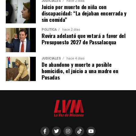
JUDICIALES
hace 2 días
Juicio por muerte de niña con
el crecimiento equilibrado en los casi 30.000 km² de la
discapacidad: “La dejaban encerrada y
provincia, generando más oportunidades para cerca de
sin comida”
1.300.000 misioneros”.
POLÍTICA
hace 2 días
Rovira adelantó que votará a favor del
“Estoy a disposición para llevar la voz del gobierno de
Presupuesto 2027 de Passalacqua
mi provincia al Congreso de la Nación”, señaló Rojas
Decut y finalizó: “Esa es una causa que no admite
grietas, porque la identidad misionera es una forma de
JUDICIALES
hace 4 días
De abandono y muerte a posible
construir futuro poniendo siempre a Misiones en primer
homicidio, el juicio a una madre en
lugar”.
Posadas