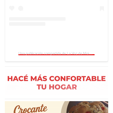
Una publicación compartida de La Voz de Misiones (@lavozdemisiones)