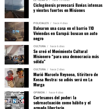
EL TIEMPO
hace 15 horas
Ciclogénesis provocará lluvias intensas
realidad otorga la potestad a los gobernadores”, es decir
y vientos fuertes en Misiones
que “va a depender de la voluntad de un gobernador”,
que “puede meter el papel en el cajón seis meses y se
termina vendiendo por falta de respuesta”.
POLICIALES
hace 4 días
Balearon una casa en el barrio 110
Viviendas en Garupá: buscan un auto
Herrera Ahuad comentó al pleno de la reunión
negro
legislativa los pronunciamientos que hubo en las últimas
semanas en Misiones en contra del proyecto mileísta y
CULTURA
hace 6 días
Se creó el Movimiento Cultural
contó: “Hemos tenido manifestaciones, de la Iglesia,
Misionero “para una democracia más
campesinos, productores, intendentes, ex intendentes,
sólida”
que nos dijeron que debemos resguardar nuestro
Ver esta publicación en Instagram
patrimonio”.
CULTURA
hace 2 días
Murió Marcelo Reynoso, titiritero de
Kossa Nostra: su adiós será en La
“A lo largo de los cuatro años que me tocó ser
Murga
gobernador, los momentos más felices fue cuando pude
entregar a un colono el título de propiedad para que sea
OPINIÓN
hace 4 días
Cortesanos del poder: la
dueño de su propia tierra”, apuntó Herrera Ahuad y
sobreactuación como hábito y el
lanzó: “Yo no me permito estar del lado del que se la va
armado libertario
a sacar”.