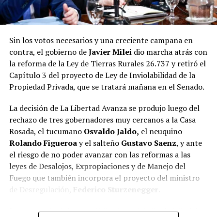
Sin los votos necesarios y una creciente campaña en
contra, el gobierno de
Javier Milei
dio marcha atrás con
la reforma de la Ley de Tierras Rurales 26.737 y retiró el
Capítulo 3 del proyecto de Ley de Inviolabilidad de la
Propiedad Privada, que se tratará mañana en el Senado.
La decisión de La Libertad Avanza se produjo luego del
rechazo de tres gobernadores muy cercanos a la Casa
Rosada, el tucumano
Osvaldo Jaldo,
el neuquino
Rolando Figueroa
y el salteño
Gustavo Saenz
, y ante
el riesgo de no poder avanzar con las reformas a las
leyes de Desalojos, Expropiaciones y de Manejo del
Fuego que también incorpora el proyecto del ministro
de Desregulación,
Federico Sturzenegger
.
La encargada de hacer pública la noticia fue la jefa del