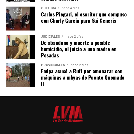
CULTURA
hace 4 días
Carlos Piegari, el escritor que compuso
con Charly García para Sui Generis
Una publicación compartida de Carlos Omar Arce (@drcarlosarce_)
JUDICIALES
hace 2 días
De abandono y muerte a posible
homicidio, el juicio a una madre en
Posadas
PROVINCIALES
hace 2 días
Emipa acusó a Ruff por amenazar con
máquinas a mbyas de Puente Quemado
II