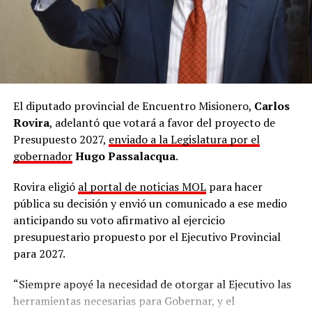
último momento se suman las ya conocidas resistencias
que había en el bloque radical de parte de
Maximiliano
Abad
(Buenos Aires),
Daniel Kroneberger
(La Pampa)
y
Flavio Fama
(Catamarca)”.
Este último se encuentra impedido de viajar para la
sesión de mañana por problemas de salud, y pidió que se
El diputado provincial de Encuentro Misionero,
Carlos
le dé el mismo tratamiento que a la kirchnerista
Rovira
, adelantó que votará a favor del proyecto de
mendocina
Anabel Fernández Sagasti
, autorizada por
Presupuesto 2027,
enviado a la Legislatura por el
la vicepresidenta
Victoria Villarruel
a participar y
gobernador
Hugo Passalacqua
.
votar de manera virtual por encontrarse cursando un
Rovira eligió
al portal de noticias MOL
para hacer
embarazo de 32 semanas con prescripción médica de no
pública su decisión y envió un comunicado a ese medio
viajar largas distancias.
anticipando su voto afirmativo al ejercicio
Entre los gobernadores que rechazan la reforma de la
presupuestario propuesto por el Ejecutivo Provincial
Ley de Tierras, se anota también el misionero
Hugo
para 2027.
Passalacqua
, que
hace dos semanas convocó a los
“Siempre apoyé la necesidad de otorgar al Ejecutivo las
senadores
Carlos Arce
y
Sonia Rojas Decut
a votar
herramientas necesarias para Gobernar, y el
contra el proyecto, que en la provincia contaba con el