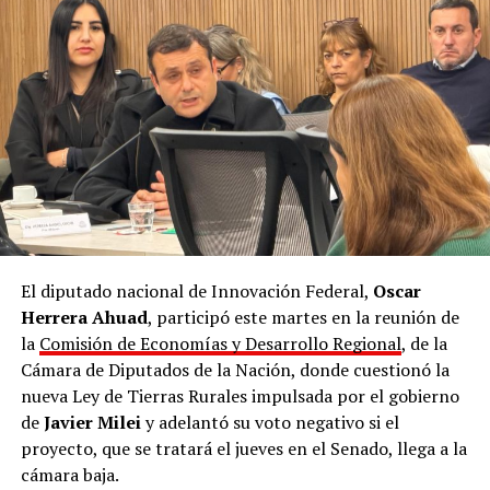
también contemple la protección del interés público, el
ambiente y la soberanía sobre los recursos estratégicos
de nuestra provincia y la república”.
Capítulo 3
El proyecto de “Ley de Inviolabilidad de la Propiedad
Privada” del gobierno de La Libertad Avanza consiste en
un paquete de reformas para limitar la intervención
estatal sobre los bienes privados, acelerar la
recuperación de inmuebles ocupados y promover la
El diputado nacional de Innovación Federal,
Oscar
inversión.
Herrera Ahuad
, participó este martes en la reunión de
El Capítulo 3, retirado hoy por Bullrich, abordaba de
la
Comisión de Economías y Desarrollo Regional
, de la
manera específica la modificación y flexibilización de la
Cámara de Diputados de la Nación, donde cuestionó la
Ley de Tierras Rurales 26.737, desmontando las
nueva Ley de Tierras Rurales impulsada por el gobierno
restricciones para que capitales y ciudadanos
de
Javier Milei
y adelantó su voto negativo si el
extranjeros adquieran campos y extensiones
proyecto, que se tratará el jueves en el Senado, llega a la
territoriales en el país.
cámara baja.