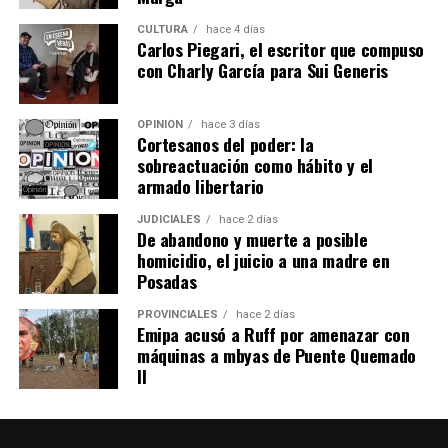
CULTURA
hace 4 días
Carlos Piegari, el escritor que compuso
con Charly García para Sui Generis
OPINIÓN
hace 3 días
Cortesanos del poder: la
sobreactuación como hábito y el
armado libertario
JUDICIALES
hace 2 días
De abandono y muerte a posible
homicidio, el juicio a una madre en
Posadas
PROVINCIALES
hace 2 días
Emipa acusó a Ruff por amenazar con
máquinas a mbyas de Puente Quemado
II