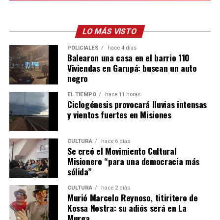
Ver esta publicación en Instagram
inconstitucionalidad de los artículos clave de la ley por
considerar que impone una “presunción de peligrosidad”
basada únicamente en la raza, fija cargas económicas
LO MÁS VISTO
confiscatorias y habilita el secuestro policial de las
POLICIALES
hace 4 días
mascotas.
Balearon una casa en el barrio 110
Viviendas en Garupá: buscan un auto
En el escrito, al que accedió
LVM,
se solicitó además una
negro
medida cautelar de no innovar para suspender de forma
EL TIEMPO
hace 11 horas
inmediata las exigencias de chipeo arancelado, seguros
Ciclogénesis provocará lluvias intensas
obligatorios y posibles decomisos mientras la justicia
y vientos fuertes en Misiones
resuelve la cuestión de fondo. Desde la entidad
protectora advierten que la ley atenta contra el
CULTURA
hace 6 días
bienestar animal y la economía de los hogares, por lo
Se creó el Movimiento Cultural
Una publicación compartida por Tamara Abigail (@patitas_misioneras)
que reclaman que, de mantenerse algún control
Misionero “para una democracia más
sólida”
poblacional, este sea ético, universal y completamente
gratuito para la ciudadanía.
CULTURA
hace 2 días
Murió Marcelo Reynoso, titiritero de
Kossa Nostra: su adiós será en La
Murga