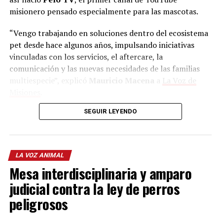
misionero pensado especialmente para las mascotas.
“Vengo trabajando en soluciones dentro del ecosistema
pet desde hace algunos años, impulsando iniciativas
vinculadas con los servicios, el aftercare, la
comunicación y las nuevas necesidades de las familias
multiespecie”, explicó
Mauricio Macena
a
La Voz de
Misiones
.
SEGUIR LEYENDO
A partir de la experiencia adquirida, surgió la idea de
crear contenido pensado para las mascotas que “se
quedan muchas horas solas” durante el día.
LA VOZ ANIMAL
“Es un proyecto que llevo adelante junto a mi hijo
Alejo
,
Mesa interdisciplinaria y amparo
que recién terminó la secundaria, y es algo que nos une”,
comentó Mauricio.
judicial contra la ley de perros
peligrosos
“Hoy es una constante para las familias. En su gran
mayoría, trabajan los dos y tienen que dejar a su