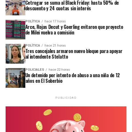
Cetrogar se suma al Black Friday: hasta 50% de
mayores novedades
.
descuento y 24 cuotas sin interés
POLÍTICA
hace 17 horas
Arce, Rojas Decut y Goerling evitaron que proyecto
de Milei vuelva a comisión
POLÍTICA
hace 21 horas
Tres concejales armaron nuevo bloque para apoyar
al intendente Stelatto
POLICIALES
hace 22 horas
Un detenido por intento de abuso a una niña de 12
años en El Soberbio
PUBLICIDAD
Personal de la comisaría Primera intervino en el lugar.