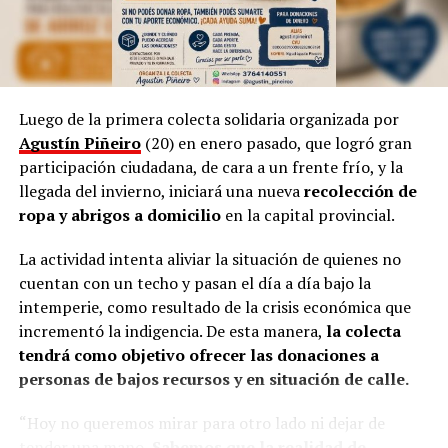
Por otra parte, Marinoni admite que el arte suele ser
provocador, así como las manifestaciones populares de
las niñas representando a las
Vírgenes
, como también
los tamborileros afroamericanos que se mezclan con las
Luego de la primera colecta solidaria organizada por
costumbres tradicionales correntinas durante enero. “A
Agustín Piñeiro
(20) en enero pasado, que logró gran
veces no entendemos la cultura del Litoral”, define.
participación ciudadana, de cara a un frente frío, y la
llegada del invierno, iniciará una nueva
recolección de
En esa línea, en 2014, Marinoni incluyó al
Curupí
, el
ropa y abrigos a domicilio
en la capital provincial.
personaje de la mitología guaraní que tiene un pene
largo y envuelto en su cuerpo, un hecho que significó
La actividad intenta aliviar la situación de quienes no
una gran polémica en el anfiteatro Mario del Tránsito
cuentan con un techo y pasan el día a día bajo la
Cocomarola, de Corrientes, donde se hacía e festival
intemperie, como resultado de la crisis económica que
chamamecero.
incrementó la indigencia. De esta manera,
la colecta
tendrá como objetivo ofrecer las donaciones a
“Las políticas culturales son muy importantes”, apunta
personas de bajos recursos y en situación de calle.
el coreógrafo posadeño al considerar que siempre fue el
Estado el que garantizó las seguridad laboral a los
“Hoy no queremos mirar para otro lado ni dejar de
bailarines.
tender una mano.
Sabemos que la realidad de