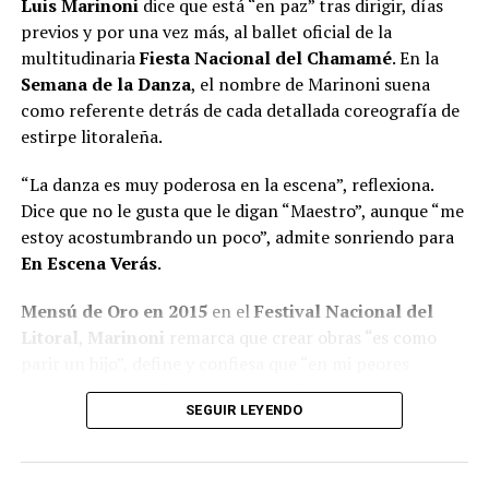
Luis Marinoni
dice que está “en paz” tras dirigir, días
previos y por una vez más, al ballet oficial de la
multitudinaria
Fiesta Nacional del Chamamé
. En la
Semana de la Danza
, el nombre de Marinoni suena
como referente detrás de cada detallada coreografía de
estirpe litoraleña.
“La danza es muy poderosa en la escena”, reflexiona.
Dice que no le gusta que le digan “Maestro”, aunque “me
estoy acostumbrando un poco”, admite sonriendo para
En Escena Verás
.
Mensú de Oro en 2015
en el
Festival Nacional del
Litoral
,
Marinoni
remarca que crear obras “es como
parir un hijo”, define y confiesa que “en mi peores
momentos saqué las mejores obras”.
SEGUIR LEYENDO
A pesar de quedar seleccionado
entre 600 personas
para integrar el B
allet Folklórico Nacional
al mando