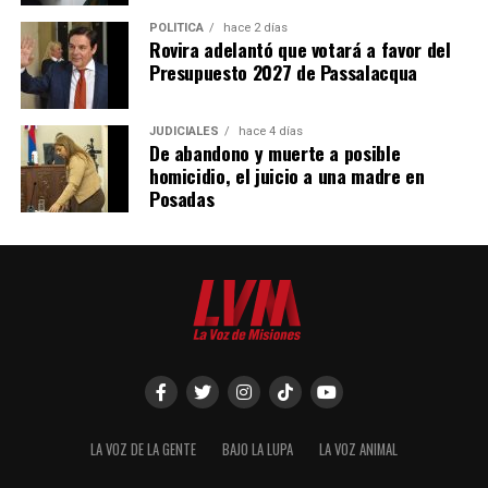
POLÍTICA
hace 2 días
Rovira adelantó que votará a favor del
Presupuesto 2027 de Passalacqua
JUDICIALES
hace 4 días
De abandono y muerte a posible
homicidio, el juicio a una madre en
Posadas
LA VOZ DE LA GENTE
BAJO LA LUPA
LA VOZ ANIMAL