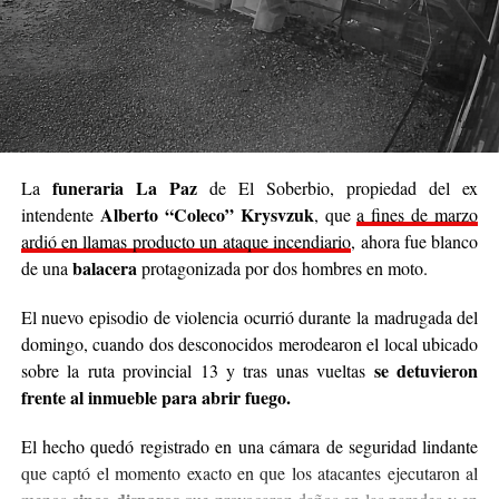
Se trata de una iniciativa hecha a pulmón, con esfuerzo
propio y con el acompañamiento de cada persona que
decide sumar su granito de arena, ya sea con
camperas,
buzos, sacos, frazadas, colchas, mantas, bufandas,
gorros, guantes y todo lo que pueda abrigar.
Cabe destacar que para mediados de mayo será la
funeraria La Paz
La
de El Soberbio, propiedad del ex
entrega de donaciones y tienen planificado realizar ollas
Alberto “Coleco” Krysvzuk
intendente
, que
a fines de marzo
populares de arroz con pollo, por lo que también
ardió en llamas producto un ataque incendiario
, ahora fue blanco
recibirán donaciones de alimentos no perecederos.
balacera
de una
protagonizada por dos hombres en moto.
Para comunicarse con el organizador de la iniciativa,
El nuevo episodio de violencia ocurrió durante la madrugada del
podrán enviar mensajes, audios o realizar llamadas al
domingo, cuando dos desconocidos merodearon el local ubicado
3764140551
o a través de Instagram
se detuvieron
sobre la ruta provincial 13 y tras unas vueltas
@agustin_pineiroo
.
frente al inmueble para abrir fuego.
El hecho quedó registrado en una cámara de seguridad lindante
que captó el momento exacto en que los atacantes ejecutaron al