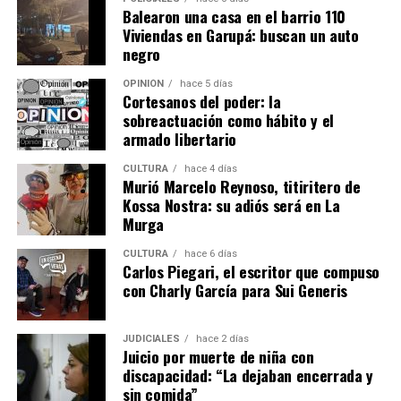
Balearon una casa en el barrio 110
Viviendas en Garupá: buscan un auto
negro
OPINIÓN
hace 5 días
Cortesanos del poder: la
sobreactuación como hábito y el
armado libertario
CULTURA
hace 4 días
Murió Marcelo Reynoso, titiritero de
Kossa Nostra: su adiós será en La
Murga
CULTURA
hace 6 días
Carlos Piegari, el escritor que compuso
con Charly García para Sui Generis
JUDICIALES
hace 2 días
Juicio por muerte de niña con
discapacidad: “La dejaban encerrada y
sin comida”