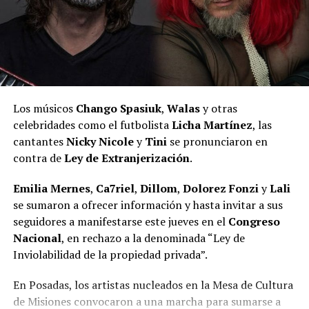
placeres de la mesa, el erotismo y el descubrimiento de
de San Lorenzo
”.
otra cultura se convierten en puentes de comunicación.
Sus grafitis también están en Perú, Brasil y Argentina.
La novela entrelaza historia y ficción para ofrecer una
En tanto que, en Posadas, dejó plasmado junto a otros
mirada sensorial y singular sobre el encuentro entre el
artistas los murales que se encuentran en el skatepark
mundo europeo y el universo guaraní.
de El Brete para un encuentro que tuvo lugar en 2024.
Los músicos
Chango Spasiuk
,
Walas
y otras
Escrita en 1995, la obra fue seleccionada en 1996 entre
celebridades como el futbolista
Licha Martínez
, las
las siete finalistas del reconocido
Premio Internacional
cantantes
Nicky Nicole
y
Tini
se pronunciaron en
de Literatura Erótica La Sonrisa Vertical
, convocado
contra de
Ley de Extranjerización
.
por la editorial Tusquets de Barcelona, entre 149
trabajos de distintos países.
Emilia Mernes
,
Ca7riel
,
Dillom
,
Dolorez Fonzi
y
Lali
se sumaron a ofrecer información y hasta invitar a sus
Publicada posteriormente por la
Editorial
seguidores a manifestarse este jueves en el
Congreso
Universitaria de la Universidad Nacional de
Nacional
, en rechazo a la denominada “Ley de
Misiones
, recibió en 1997 el Premio Arandú.
Inviolabilidad de la propiedad privada”.
Sobre Rolo Capaccio
En Posadas, los artistas nucleados en la Mesa de Cultura
de Misiones convocaron a una marcha para sumarse a
Rodolfo Nicolás “Rolo” Capaccio
nació en Mercedes,