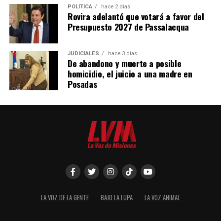
POLÍTICA
hace 2 días
Rovira adelantó que votará a favor del
Presupuesto 2027 de Passalacqua
JUDICIALES
hace 3 días
De abandono y muerte a posible
homicidio, el juicio a una madre en
Posadas
Una publicación compartida de Massacre Oficial (@massacre_oficial)
“La Patria no se vende”, dice el video que publicó por su
lado el
Chango Spasiuk
en su cuenta oficial, en el que
se cuentan detalles como la venta de tierras
incendiadas, algo que se permitiría si avanza el proyecto
que presentará mañana el oficialismo.
LA VOZ DE LA GENTE
BAJO LA LUPA
LA VOZ ANIMAL
“Necesito a todos los jóvenes que me siguen