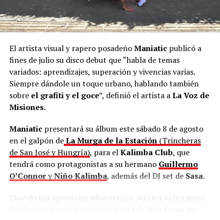
El artista visual y rapero posadeño
Maniatic
publicó a
fines de julio su disco debut que “habla de temas
variados: aprendizajes, superación y vivencias varias.
Siempre dándole un toque urbano, hablando también
sobre
el grafiti y el goce
”, definió el artista a
La Voz de
Misiones
.
Maniatic
presentará su álbum este sábado 8 de agosto
en el galpón de
La Murga de la Estación
(Trincheras
de San José y Hungría)
, para el
Kalimba Club
, que
tendrá como protagonistas a su hermano
Guillermo
O’Connor
y
Niño Kalimba
, además del DJ set de
Sasa
.
Cuando era apenas un adolescente, junto a su hermano
Guillermo, Maniatic tocó la batería de
Neo Javas
en