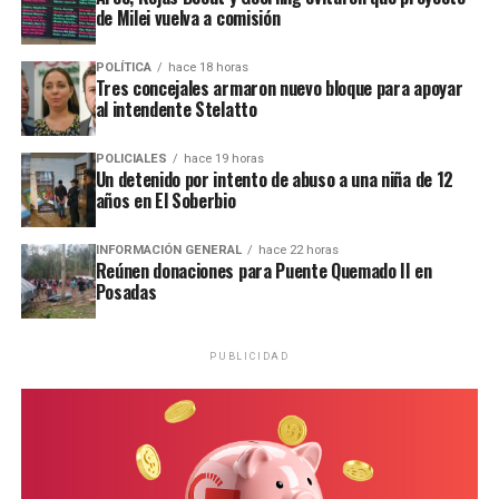
de Milei vuelva a comisión
silencio”, inspirado en la historia y el universo de San
Ignacio Miní.
POLÍTICA
hace 18 horas
Tres concejales armaron nuevo bloque para apoyar
al intendente Stelatto
POLICIALES
hace 19 horas
Un detenido por intento de abuso a una niña de 12
años en El Soberbio
INFORMACIÓN GENERAL
hace 22 horas
Reúnen donaciones para Puente Quemado II en
Posadas
PUBLICIDAD