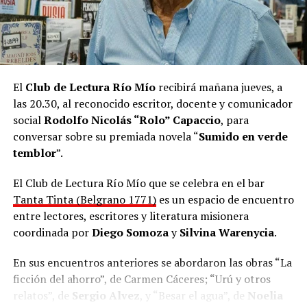
“También hay un par de beats que son hechos por mí”,
agregó Maniatic desde Paraguay, donde vive hace ocho
años.
El
Club de Lectura Río Mío
recibirá mañana jueves, a
las 20.30, al reconocido escritor, docente y comunicador
social
Rodolfo Nicolás “Rolo” Capaccio
, para
conversar sobre su premiada novela “
Sumido en verde
temblor
”.
El Club de Lectura Río Mío que se celebra en el bar
Tanta Tinta (Belgrano 1771)
es un espacio de encuentro
entre lectores, escritores y literatura misionera
coordinada por
Diego Somoza
y
Silvina Warenycia
.
En sus encuentros anteriores se abordaron las obras “La
ficción del ahorro”, de Carmen Cáceres; “Urú y otros
relatos”, de
Sergio Alvez
, y “Besar el agua”, de
Noelia