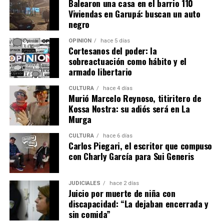
Balearon una casa en el barrio 110
Viviendas en Garupá: buscan un auto
negro
OPINIÓN
hace 5 días
Cortesanos del poder: la
sobreactuación como hábito y el
armado libertario
CULTURA
hace 4 días
Murió Marcelo Reynoso, titiritero de
Kossa Nostra: su adiós será en La
Murga
CULTURA
hace 6 días
Carlos Piegari, el escritor que compuso
con Charly García para Sui Generis
JUDICIALES
hace 2 días
Ver esta publicación en Instagram
Juicio por muerte de niña con
discapacidad: “La dejaban encerrada y
sin comida”