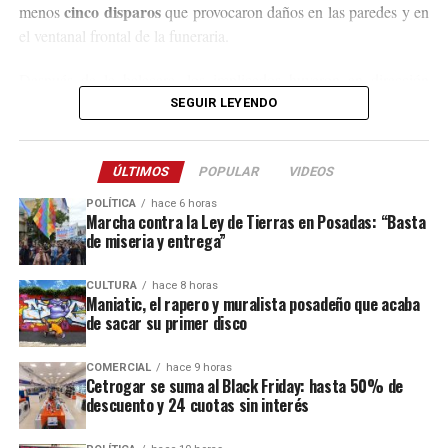
cinco disparos
menos
que provocaron daños en las paredes y en
el ventanal frontal de la funeraria.
Después de la balacera, los implicados huyeron en dirección
hacia el acceso a El Soberbio y en el lugar intervino el personal
SEGUIR LEYENDO
de la comisaría Primera, quienes fueron requeridos a partir de un
llamado efectuado por el sereno del predio.
ÚLTIMOS
POPULAR
VIDEOS
Este ataque se suma a otros tantos episodios similares registrados
POLÍTICA
hace 6 horas
recientemente en contra de comercios o propiedades vinculadas a
Marcha contra la Ley de Tierras en Posadas: “Basta
de miseria y entrega”
Coleco, ex intendente de El Soberbio que en 2013 fue destituido
fraude, malversación de fondos y
del cargo por acusaciones de
CULTURA
hace 8 horas
asociación ilícita.
Maniatic, el rapero y muralista posadeño que acaba
de sacar su primer disco
En el listado de hechos recientes figuran un incendio de cabañas
Tío Coleco
en el complejo
a fines de la semana pasada y otro
COMERCIAL
hace 9 horas
ataque similar a la funeraria ahora baleada en a fines de marzo.
Cetrogar se suma al Black Friday: hasta 50% de
descuento y 24 cuotas sin interés
Todos los episodios son investigados por el personal de la