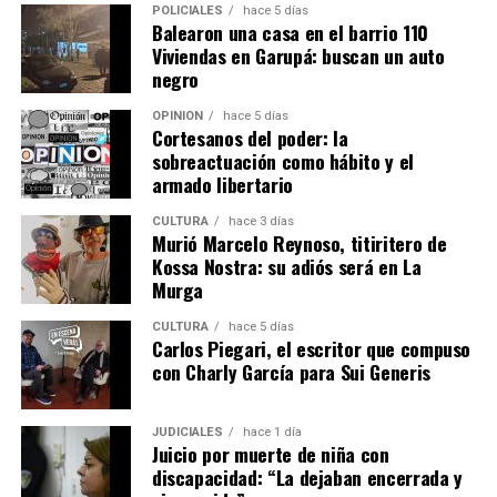
POLICIALES
hace 5 días
Balearon una casa en el barrio 110
Viviendas en Garupá: buscan un auto
negro
OPINIÓN
hace 5 días
Cortesanos del poder: la
sobreactuación como hábito y el
armado libertario
CULTURA
hace 3 días
Murió Marcelo Reynoso, titiritero de
Kossa Nostra: su adiós será en La
Murga
CULTURA
hace 5 días
Carlos Piegari, el escritor que compuso
con Charly García para Sui Generis
JUDICIALES
hace 1 día
Juicio por muerte de niña con
discapacidad: “La dejaban encerrada y