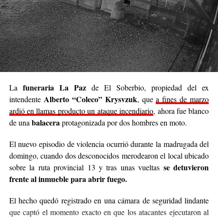
Se trata de una iniciativa hecha a pulmón, con esfuerzo
propio y con el acompañamiento de cada persona que
decide sumar su granito de arena, ya sea con
camperas,
buzos, sacos, frazadas, colchas, mantas, bufandas,
gorros, guantes y todo lo que pueda abrigar.
Cabe destacar que para mediados de mayo será la
funeraria La Paz
La
de El Soberbio, propiedad del ex
entrega de donaciones y tienen planificado realizar ollas
Alberto “Coleco” Krysvzuk
intendente
, que
a fines de marzo
populares de arroz con pollo, por lo que también
ardió en llamas producto un ataque incendiario
, ahora fue blanco
recibirán donaciones de alimentos no perecederos.
balacera
de una
protagonizada por dos hombres en moto.
Para comunicarse con el organizador de la iniciativa,
El nuevo episodio de violencia ocurrió durante la madrugada del
podrán enviar mensajes, audios o realizar llamadas al
domingo, cuando dos desconocidos merodearon el local ubicado
3764140551
o a través de Instagram
se detuvieron
sobre la ruta provincial 13 y tras unas vueltas
@agustin_pineiroo
.
frente al inmueble para abrir fuego.
El hecho quedó registrado en una cámara de seguridad lindante
que captó el momento exacto en que los atacantes ejecutaron al