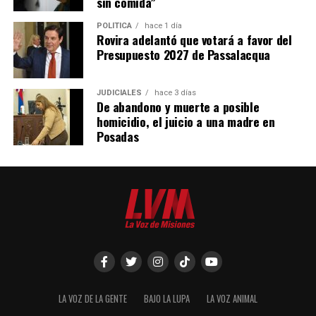
sin comida”
POLÍTICA
hace 1 día
Rovira adelantó que votará a favor del
Presupuesto 2027 de Passalacqua
JUDICIALES
hace 3 días
De abandono y muerte a posible
homicidio, el juicio a una madre en
Posadas
LA VOZ DE LA GENTE
BAJO LA LUPA
LA VOZ ANIMAL