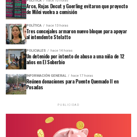
comisaría local, aunque hasta el momento no se conocieron
POLÍTICA
hace 10 horas
Arce, Rojas Decut y Goerling evitaron que proyecto
mayores novedades
.
de Milei vuelva a comisión
POLÍTICA
hace 13 horas
Tres concejales armaron nuevo bloque para apoyar
al intendente Stelatto
POLICIALES
hace 14 horas
Un detenido por intento de abuso a una niña de 12
años en El Soberbio
INFORMACIÓN GENERAL
hace 17 horas
Reúnen donaciones para Puente Quemado II en
Posadas
PUBLICIDAD
Personal de la comisaría Primera intervino en el lugar.