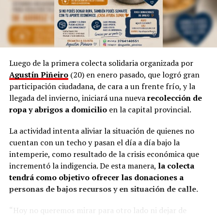
necesidad de volver a simple”.
Por otra parte, Marinoni admite que el arte suele ser
provocador, así como las manifestaciones populares de
las niñas representando a las
Vírgenes
, como también
los tamborileros afroamericanos que se mezclan con las
Luego de la primera colecta solidaria organizada por
costumbres tradicionales correntinas durante enero. “A
Agustín Piñeiro
(20) en enero pasado, que logró gran
veces no entendemos la cultura del Litoral”, define.
participación ciudadana, de cara a un frente frío, y la
llegada del invierno, iniciará una nueva
recolección de
En esa línea, en 2014, Marinoni incluyó al
Curupí
, el
ropa y abrigos a domicilio
en la capital provincial.
personaje de la mitología guaraní que tiene un pene
largo y envuelto en su cuerpo, un hecho que significó
La actividad intenta aliviar la situación de quienes no
una gran polémica en el anfiteatro Mario del Tránsito
cuentan con un techo y pasan el día a día bajo la
Cocomarola, de Corrientes, donde se hacía e festival
intemperie, como resultado de la crisis económica que
chamamecero.
incrementó la indigencia. De esta manera,
la colecta
tendrá como objetivo ofrecer las donaciones a
“Las políticas culturales son muy importantes”, apunta
personas de bajos recursos y en situación de calle.
el coreógrafo posadeño al considerar que siempre fue el
Estado el que garantizó las seguridad laboral a los
“Hoy no queremos mirar para otro lado ni dejar de