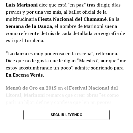
Luis Marinoni
dice que está “en paz” tras dirigir, días
previos y por una vez más, al ballet oficial de la
multitudinaria
Fiesta Nacional del Chamamé
. En la
Semana de la Danza
, el nombre de Marinoni suena
como referente detrás de cada detallada coreografía de
estirpe litoraleña.
“La danza es muy poderosa en la escena”, reflexiona.
Dice que no le gusta que le digan “Maestro”, aunque “me
estoy acostumbrando un poco”, admite sonriendo para
En Escena Verás
.
Mensú de Oro en 2015
en el
Festival Nacional del
Litoral
,
Marinoni
remarca que crear obras “es como
parir un hijo”, define y confiesa que “en mi peores
momentos saqué las mejores obras”.
SEGUIR LEYENDO
A pesar de quedar seleccionado
entre 600 personas
para integrar el B
allet Folklórico Nacional
al mando