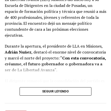
Escuela de Dirigentes en la ciudad de Posadas, un
espacio de formación política y técnica que reunió a más
de 400 profesionales, jóvenes y referentes de toda la
provincia. El encuentro dejó un mensaje político
contundente de cara a las próximas elecciones
ejecutivas.
Durante la apertura, el presidente de LLA en Misiones,
Adrián Nuñez
, destacó el enorme nivel de convocatoria
y marcó el norte del proyecto: “
Con esta convocatoria,
créanme, el futuro gobernador o gobernadora va a
ser de La Libertad Avanza
“.
El dirigente remarcó que la consolidación del partido es
el resultado de un esfuerzo genuino y colectivo,
SEGUIR LEYENDO
construido en tiempo récord. “Acá nadie es Maradona ni
Messi, necesitamos trabajar en equipo. Si llegamos hasta
acá es porque tuvimos la capacidad entre todos de
construir esto en menos de 18 meses”, aseguró Nuñez,