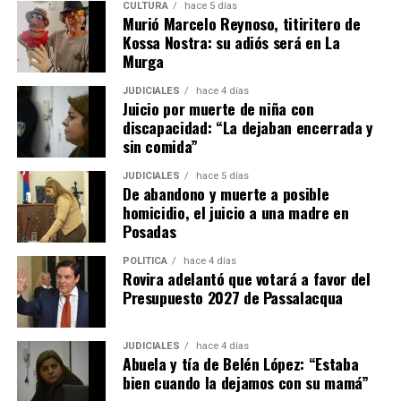
CULTURA
hace 5 días
Murió Marcelo Reynoso, titiritero de
– Si se mantiene el incumplimiento del inquilino, el
Kossa Nostra: su adiós será en La
propietario puede iniciar la acción de desalojo que se
Murga
efectuará en un plazo de 10 días hábiles.
JUDICIALES
hace 4 días
Juicio por muerte de niña con
– El propietario no puede negarse a recibir las llaves ni
discapacidad: “La dejaban encerrada y
poner condiciones para aceptarlas, aunque puede dejar
sin comida”
asentado por escrito que quedan deudas pendientes por
reclamar después.
JUDICIALES
hace 5 días
De abandono y muerte a posible
homicidio, el juicio a una madre en
– En el caso de que haya
menores o adultos en
Posadas
situación de desamparado,
el juez deberá darles
intervención obligatoria a los organismos de protección
POLÍTICA
hace 4 días
Rovira adelantó que votará a favor del
locales y al Ministerio Público Tutelar.
Presupuesto 2027 de Passalacqua
Expropiaciones
JUDICIALES
hace 4 días
Abuela y tía de Belén López: “Estaba
– La declaración de utilidad pública se deberá aplicar de
bien cuando la dejamos con su mamá”
manera restrictiva declaración de “utilidad pública”