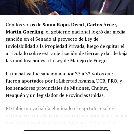
en la política misionera, perdió la capacidad de
interpretar lo que la sociedad estaba demandando, y hay
un nuevo espacio que está ocupando esa tarea”, resumió.
Con los votos de
Sonia Rojas Decut, Carlos Arce
y
Martín Goerling
, el gobierno nacional logró dar media
Pastori sostuvo que “la Renovación caducó de un día
sanción en el Senado al proyecto de Ley de
para el otro” y que Encuentro Misionero, el sello con el
Inviolabilidad a la Propiedad Privada, luego de quitar el
que Rovira reemplazó al Partido de la Concordia Social,
articulado sobre extranjerización de tierras y dar de baja
“duró dos meses”; y que “en esa obligación de volver a
las modificaciones a la Ley de Manejo de Fuego.
generar una política buena, que interprete a la gente y
de soluciones”, es que despuntó el Movimiento Por lo
La iniciativa fue sancionada por 37 a 33 votos que
que Viene, que busca la reelección del gobernador
fueron aportados por la Libertad Avanza, UCR, PRO, y
Passalacqua en 2027.
los senadores provinciales de Misiones, Chubut,
Neuquén y un legislador de Provincias Unidas.
Volver a los 17
El Gobierno ya había eliminado el capítulo 3 sobre
El nuevo bloque, bautizado Por lo que viene, al que
extranjerización de la tierra y a última hora debió excluir
también se acopló Pastori, quedó integrado por
Juan
los artículos sobre la Ley del Manejo del Fuego.
Ese
José Szychowski
, que fue elegido para presidir el
respaldo se obtuvo con los
21 votos de La Libertad
espacio;
Arabela Soler
,
Rudi Bundziak
,
Roque