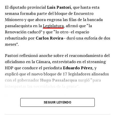
posible, y hoy empezamos a construirla”, remarcó.
El diputado provincial
Luis Pastori
, que hasta esta
semana formaba parte del bloque de Encuentro
De cara al proceso electoral, el presidente del partido
Misionero y que ahora engrosa las filas de la bancada
fue tajante sobre los adversarios locales: “La mona,
passalacquista en la
Legislatura
, afirmó que “la
aunque se vista de seda, mona queda. Van a ponerse el
Renovación caducó” y que “lo otro -el espacio
nombre que quieran, a cambiarse de nombre, pero
rebautizado por
Carlos Rovira
– duró una euforia de dos
representan lo mismo. Nosotros somos lo opuesto,
meses”.
somos las ideas de la libertad y tenemos la
responsabilidad de construir una alternativa clara que
Pastori reflexionó anoche sobre el reacomodamiento del
represente el cambio”.
oficialismo en la Cámara, entrevistado en el streaming
HDP que conduce el periodista
Eduardo Pérez
, y
La Escuela de Dirigentes continuará con un ciclo de
explicó que el nuevo bloque de 17 legisladores alineados
capacitaciones orientadas a dotar de herramientas a
con el gobernador
Hugo Passalacqua
surgió “para
los futuros concejales, intendentes y equipos de
interpretar las necesidades de la gente”.
gestión
de La Libertad Avanza en todo el territorio
misionero.
“La política tiene la responsabilidad de interpretar la
SEGUIR LEYENDO
necesidad de la gente y transformarla en soluciones”,
argumentó Pastori y señaló que “cuando la política