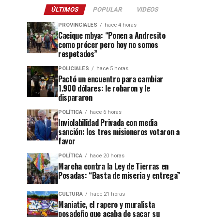
ÚLTIMOS
POPULAR
VIDEOS
PROVINCIALES
hace 4 horas
Cacique mbya: “Ponen a Andresito
como prócer pero hoy no somos
respetados”
POLICIALES
hace 5 horas
Pactó un encuentro para cambiar
1.900 dólares: le robaron y le
dispararon
POLÍTICA
hace 6 horas
Inviolabilidad Privada con media
sanción: los tres misioneros votaron a
favor
POLÍTICA
hace 20 horas
Marcha contra la Ley de Tierras en
Posadas: “Basta de miseria y entrega”
CULTURA
hace 21 horas
Maniatic, el rapero y muralista
posadeño que acaba de sacar su