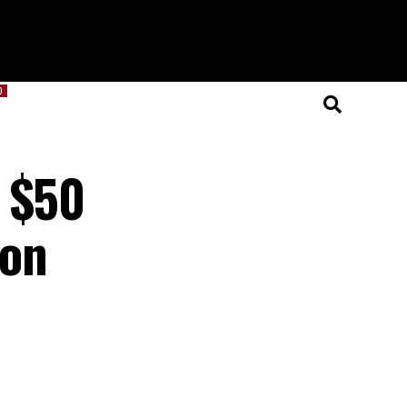
O
ó $50
ron