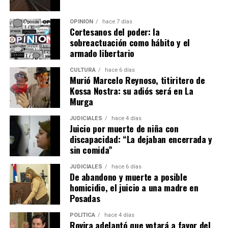
OPINIÓN
hace 7 días
Cortesanos del poder: la
sobreactuación como hábito y el
armado libertario
CULTURA
hace 6 días
Murió Marcelo Reynoso, titiritero de
Kossa Nostra: su adiós será en La
Murga
JUDICIALES
hace 4 días
Juicio por muerte de niña con
discapacidad: “La dejaban encerrada y
sin comida”
JUDICIALES
hace 6 días
De abandono y muerte a posible
homicidio, el juicio a una madre en
Posadas
POLÍTICA
hace 4 días
Rovira adelantó que votará a favor del