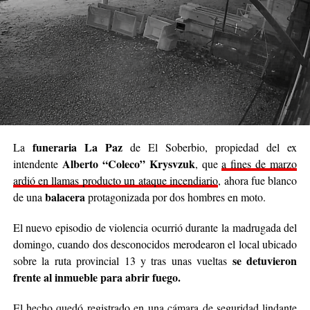
entero, pero sí podemos cambiar el día de alguien”.
Se trata de una iniciativa hecha a pulmón, con esfuerzo
propio y con el acompañamiento de cada persona que
decide sumar su granito de arena, ya sea con
camperas,
buzos, sacos, frazadas, colchas, mantas, bufandas,
gorros, guantes y todo lo que pueda abrigar.
Cabe destacar que para mediados de mayo será la
funeraria La Paz
La
de El Soberbio, propiedad del ex
entrega de donaciones y tienen planificado realizar ollas
Alberto “Coleco” Krysvzuk
intendente
, que
a fines de marzo
populares de arroz con pollo, por lo que también
ardió en llamas producto un ataque incendiario
, ahora fue blanco
recibirán donaciones de alimentos no perecederos.
balacera
de una
protagonizada por dos hombres en moto.
Para comunicarse con el organizador de la iniciativa,
El nuevo episodio de violencia ocurrió durante la madrugada del
podrán enviar mensajes, audios o realizar llamadas al
domingo, cuando dos desconocidos merodearon el local ubicado
3764140551
o a través de Instagram
se detuvieron
sobre la ruta provincial 13 y tras unas vueltas
@agustin_pineiroo
.
frente al inmueble para abrir fuego.
El hecho quedó registrado en una cámara de seguridad lindante