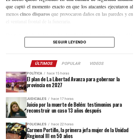
que captó el momento exacto en que los atacantes ejecutaron al
cinco disparos
menos
que provocaron daños en las paredes y en
el ventanal frontal de la funeraria.
Después de la balacera, los implicados huyeron en dirección
hacia el acceso a El Soberbio y en el lugar intervino el personal
SEGUIR LEYENDO
de la comisaría Primera, quienes fueron requeridos a partir de un
llamado efectuado por el sereno del predio.
ÚLTIMOS
POPULAR
VIDEOS
Este ataque se suma a otros tantos episodios similares registrados
POLÍTICA
hace 15 horas
recientemente en contra de comercios o propiedades vinculadas a
El plan de La Libertad Avanza para gobernar la
provincia en 2027
Coleco, ex intendente de El Soberbio que en 2013 fue destituido
fraude, malversación de fondos y
del cargo por acusaciones de
JUDICIALES
hace 17 horas
asociación ilícita.
Juicio por la muerte de Belén: testimonios para
reconstruir un caso 13 años después
En el listado de hechos recientes figuran un incendio de cabañas
Tío Coleco
en el complejo
a fines de la semana pasada y otro
POLICIALES
hace 22 horas
ataque similar a la funeraria ahora baleada en a fines de marzo.
Carmen Portillo, la primera jefa mujer de la Unidad
Regional III en 50 años