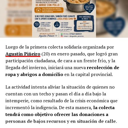
dominante, incluso en la cultura, siempre “habrá una
necesidad de volver a simple”.
Por otra parte, Marinoni admite que el arte suele ser
provocador, así como las manifestaciones populares de
las niñas representando a las
Vírgenes
, como también
los tamborileros afroamericanos que se mezclan con las
Luego de la primera colecta solidaria organizada por
costumbres tradicionales correntinas durante enero. “A
Agustín Piñeiro
(20) en enero pasado, que logró gran
veces no entendemos la cultura del Litoral”, define.
participación ciudadana, de cara a un frente frío, y la
llegada del invierno, iniciará una nueva
recolección de
En esa línea, en 2014, Marinoni incluyó al
Curupí
, el
ropa y abrigos a domicilio
en la capital provincial.
personaje de la mitología guaraní que tiene un pene
largo y envuelto en su cuerpo, un hecho que significó
La actividad intenta aliviar la situación de quienes no
una gran polémica en el anfiteatro Mario del Tránsito
cuentan con un techo y pasan el día a día bajo la
Cocomarola, de Corrientes, donde se hacía e festival
intemperie, como resultado de la crisis económica que
chamamecero.
incrementó la indigencia. De esta manera,
la colecta
tendrá como objetivo ofrecer las donaciones a
“Las políticas culturales son muy importantes”, apunta
personas de bajos recursos y en situación de calle.
el coreógrafo posadeño al considerar que siempre fue el