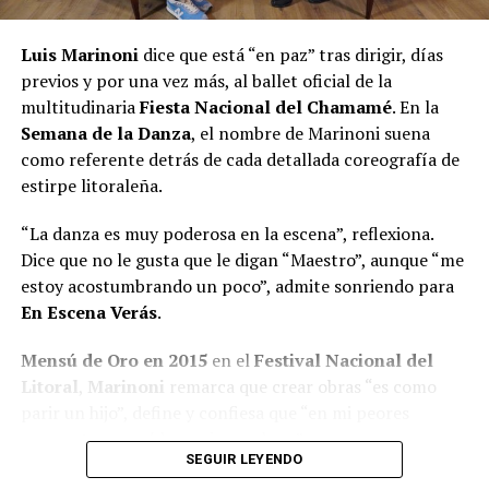
Luis Marinoni
dice que está “en paz” tras dirigir, días
previos y por una vez más, al ballet oficial de la
multitudinaria
Fiesta Nacional del Chamamé
. En la
Semana de la Danza
, el nombre de Marinoni suena
como referente detrás de cada detallada coreografía de
estirpe litoraleña.
“La danza es muy poderosa en la escena”, reflexiona.
Dice que no le gusta que le digan “Maestro”, aunque “me
estoy acostumbrando un poco”, admite sonriendo para
En Escena Verás
.
Mensú de Oro en 2015
en el
Festival Nacional del
Litoral
,
Marinoni
remarca que crear obras “es como
parir un hijo”, define y confiesa que “en mi peores
momentos saqué las mejores obras”.
SEGUIR LEYENDO
A pesar de quedar seleccionado
entre 600 personas