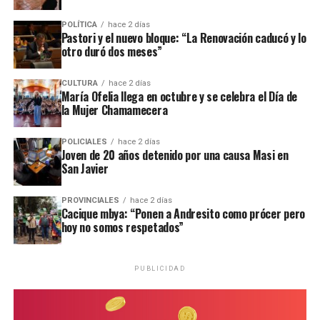
Todos los episodios son investigados por el personal de la
comisaría local, aunque hasta el momento no se conocieron
POLÍTICA
hace 2 días
Pastori y el nuevo bloque: “La Renovación caducó y lo
mayores novedades
.
otro duró dos meses”
CULTURA
hace 2 días
María Ofelia llega en octubre y se celebra el Día de
la Mujer Chamamecera
POLICIALES
hace 2 días
Joven de 20 años detenido por una causa Masi en
San Javier
PROVINCIALES
hace 2 días
Cacique mbya: “Ponen a Andresito como prócer pero
hoy no somos respetados”
PUBLICIDAD
Personal de la comisaría Primera intervino en el lugar.