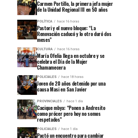
Carmen Portillo, la primera jefa mujer
de la Unidad Regional III en 50 años
POLÍTICA
hace 16 horas
Pastori y el nuevo bloque: “La
Renovación caducó y lo otro duró dos
meses”
CULTURA
hace 16 horas
María Ofelia llega en octubre y se
celebra el Día de la Mujer
Chamamecera
POLICIALES
hace 18 horas
Joven de 20 años detenido por una
causa Masi en San Javier
PROVINCIALES
hace 1 día
Cacique mbya: “Ponen a Andresito
como prócer pero hoy no somos
respetados”
POLICIALES
hace 1 día
Pactó un encuentro para cambiar