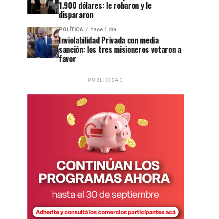
1.900 dólares: le robaron y le
dispararon
POLÍTICA
hace 1 día
Inviolabilidad Privada con media
sanción: los tres misioneros votaron a
favor
PUBLICIDAD