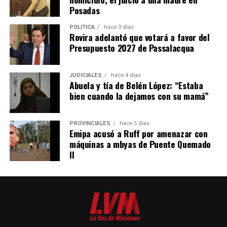
– En el caso de que haya
menores o adultos en
Posadas
situación de desamparado,
el juez deberá darles
intervención obligatoria a los organismos de protección
POLÍTICA
hace 3 días
Rovira adelantó que votará a favor del
locales y al Ministerio Público Tutelar.
Presupuesto 2027 de Passalacqua
Expropiaciones
JUDICIALES
hace 4 días
Abuela y tía de Belén López: “Estaba
– La declaración de utilidad pública se deberá aplicar de
bien cuando la dejamos con su mamá”
manera restrictiva declaración de “utilidad pública”
deberá interpretarse de manera restrictiva.
PROVINCIALES
hace 5 días
– El Estado deberá fundamentar los motivos claramente
Emipa acusó a Ruff por amenazar con
máquinas a mbyas de Puente Quemado
de esa medida.
II
– Se estableció un tope 30% de indemnización por lucro
cesante.
– La tasa de interés que se deberá pagar será la del
Índice de precios al Consumidor más la tasa del Banco
Nación a treinta días. No se realizará la transferencia sin