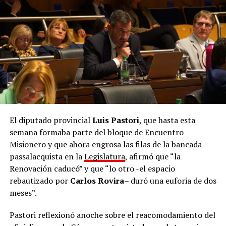
enfatizó.
“
En 2027 Misiones elige, y nosotros vamos a
presentar una alternativa política clara, con
profesionales con formación y preparación
“, aseguró
Núñez durante la apertura. “Estamos preparando a los
dirigentes y equipos técnicos que van a ocupar los
lugares que hoy están dominados por la improvisación,
el descontrol y la negligencia. Una Misiones mejor es
posible, y hoy empezamos a construirla”, remarcó.
El diputado provincial
Luis Pastori
, que hasta esta
semana formaba parte del bloque de Encuentro
De cara al proceso electoral, el presidente del partido
Misionero y que ahora engrosa las filas de la bancada
fue tajante sobre los adversarios locales: “La mona,
passalacquista en la
Legislatura
, afirmó que “la
aunque se vista de seda, mona queda. Van a ponerse el
Renovación caducó” y que “lo otro -el espacio
nombre que quieran, a cambiarse de nombre, pero
rebautizado por
Carlos Rovira
– duró una euforia de dos
representan lo mismo. Nosotros somos lo opuesto,
meses”.
somos las ideas de la libertad y tenemos la
responsabilidad de construir una alternativa clara que
Pastori reflexionó anoche sobre el reacomodamiento del
represente el cambio”.