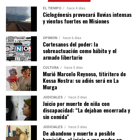
– Los propietarios podrán intimidar a los
inquilinos
EL TIEMPO
hace 4 días
que adeudan el pago
de sus contratos, pero le deberán
Ciclogénesis provocará lluvias intensas
otorgar un
plazo de al menos 10 días
corridos para
y vientos fuertes en Misiones
ponerse al día, que se contarán desde que reciben la
respectiva notificación.
OPINIÓN
hace 6 días
Cortesanos del poder: la
– La notificación se deberá realizar en el domicilio
sobreactuación como hábito y el
denunciado en el contrato o también por correo
armado libertario
electrónico y deberá precisar el lugar exacto del pago.
CULTURA
hace 5 días
Murió Marcelo Reynoso, titiritero de
– Si se mantiene el incumplimiento del inquilino, el
Kossa Nostra: su adiós será en La
propietario puede iniciar la acción de desalojo que se
Murga
efectuará en un plazo de 10 días hábiles.
JUDICIALES
hace 3 días
Juicio por muerte de niña con
– El propietario no puede negarse a recibir las llaves ni
discapacidad: “La dejaban encerrada y
poner condiciones para aceptarlas, aunque puede dejar
sin comida”
asentado por escrito que quedan deudas pendientes por
reclamar después.
JUDICIALES
hace 5 días
De abandono y muerte a posible
homicidio, el juicio a una madre en