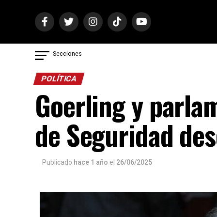
Secciones
POLÍTICA
Goerling y parla
de Seguridad de
Publicado
hace 1 año
el
26/06/2025