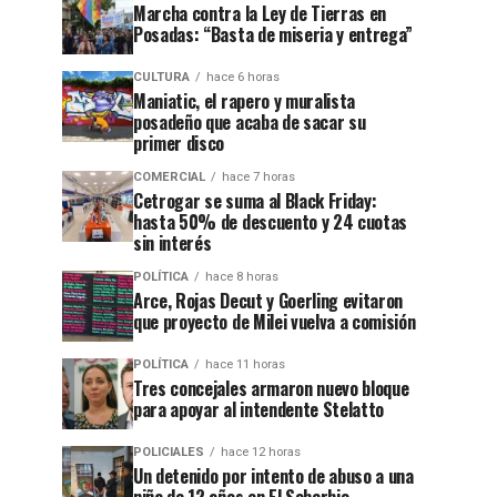
Marcha contra la Ley de Tierras en
Posadas: “Basta de miseria y entrega”
CULTURA
hace 6 horas
Maniatic, el rapero y muralista
posadeño que acaba de sacar su
primer disco
COMERCIAL
hace 7 horas
Cetrogar se suma al Black Friday:
hasta 50% de descuento y 24 cuotas
sin interés
POLÍTICA
hace 8 horas
Arce, Rojas Decut y Goerling evitaron
que proyecto de Milei vuelva a comisión
POLÍTICA
hace 11 horas
Tres concejales armaron nuevo bloque
para apoyar al intendente Stelatto
POLICIALES
hace 12 horas
Un detenido por intento de abuso a una