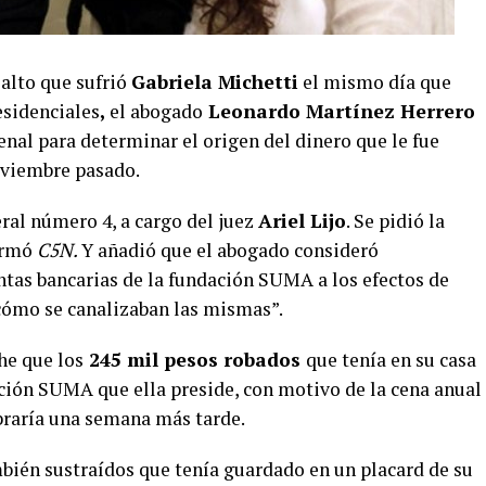
salto que sufrió
Gabriela Michetti
el mismo día que
sidenciales
,
el abogado
Leonardo Martínez Herrero
enal para determinar el origen del dinero que le fue
noviembre pasado.
ral número 4, a cargo del juez
Ariel Lijo
. Se pidió la
formó
C5N.
Y añadió que el abogado consideró
ntas bancarias de la fundación SUMA a los efectos de
 cómo se canalizaban las mismas”.
he que los
245 mil pesos robados
que tenía en su casa
ción SUMA que ella preside, con motivo de la cena anual
braría una semana más tarde.
ién sustraídos que tenía guardado en un placard de su