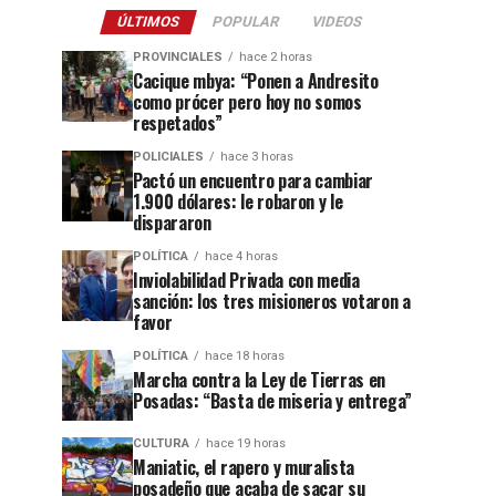
ÚLTIMOS
POPULAR
VIDEOS
PROVINCIALES
hace 2 horas
Cacique mbya: “Ponen a Andresito
como prócer pero hoy no somos
respetados”
POLICIALES
hace 3 horas
Pactó un encuentro para cambiar
1.900 dólares: le robaron y le
dispararon
POLÍTICA
hace 4 horas
Inviolabilidad Privada con media
sanción: los tres misioneros votaron a
favor
POLÍTICA
hace 18 horas
Marcha contra la Ley de Tierras en
Posadas: “Basta de miseria y entrega”
CULTURA
hace 19 horas
Maniatic, el rapero y muralista
posadeño que acaba de sacar su