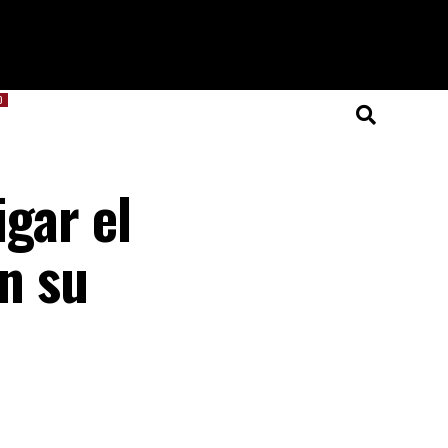
O
igar el
en su