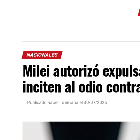
NACIONALES
Milei autorizó expuls
inciten al odio contr
Publicado
hace 1 semana
el
30/07/2026