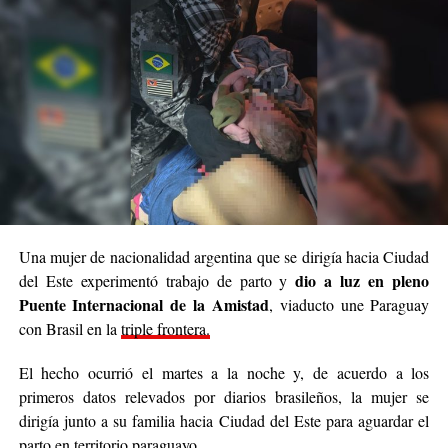
Una mujer de nacionalidad argentina que se dirigía hacia Ciudad
Según la Policía Civil brasileña, Von Groll tenía vínculos con el
dio a luz en pleno
del Este experimentó trabajo de parto y
narcotráfico.
Puente Internacional de la Amistad
, viaducto une Paraguay
con Brasil en la
triple frontera.
El hecho ocurrió el martes a la noche y, de acuerdo a los
FOTOS: Jornal da Fronteira.
primeros datos relevados por diarios brasileños, la mujer se
dirigía junto a su familia hacia Ciudad del Este para aguardar el
parto en territorio paraguayo.