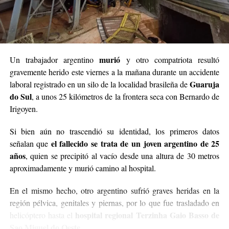
murió
Un trabajador argentino
y otro compatriota resultó
gravemente herido este viernes a la mañana durante un accidente
Guaruja
laboral registrado en un silo de la localidad brasileña de
do Sul
, a unos 25 kilómetros de la frontera seca con Bernardo de
Irigoyen.
Si bien aún no trascendió su identidad, los primeros datos
el fallecido se trata de un joven argentino de 25
señalan que
años
, quien se precipitó al vacío desde una altura de 30 metros
aproximadamente y murió camino al hospital.
En el mismo hecho, otro argentino sufrió graves heridas en la
región pélvica, genitales y piernas, por lo que fue trasladado en
hospital regional Terzinha Gaio Basso de
helicóptero hasta el
Sao Miguel do Oeste.