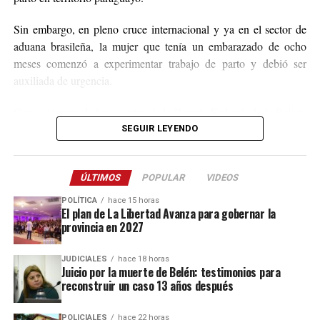
Sin embargo, en pleno cruce internacional y ya en el sector de
aduana brasileña, la mujer que tenía un embarazado de ocho
meses comenzó a experimentar trabajo de parto y debió ser
auxiliada de urgencia.
Con asistencia de los agentes de la Receita Federal, de la Policía
Federal Rodoviaria y del personal médico, la mujer dio a luz y
SEGUIR LEYENDO
fue estabilizada en el lugar, al tiempo que minutos después
fueron trasladados al hospital Costa Cavalcanti de Foz de Iguazú
ÚLTIMOS
POPULAR
VIDEOS
para continuar con los cuidados correspondientes.
POLÍTICA
hace 15 horas
El plan de La Libertad Avanza para gobernar la
provincia en 2027
JUDICIALES
hace 18 horas
Juicio por la muerte de Belén: testimonios para
reconstruir un caso 13 años después
POLICIALES
hace 22 horas