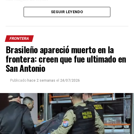
En el lugar trabajaron efectivos de Bomberos y de la Policía
SEGUIR LEYENDO
local, quienes iniciaron las correspondientes averiguaciones para
determinar en qué circunstancias se produjo el trágico accidente.
FRONTERA
Brasileño apareció muerto en la
frontera: creen que fue ultimado en
San Antonio
Publicado
hace 2 semanas
el
24/07/2026