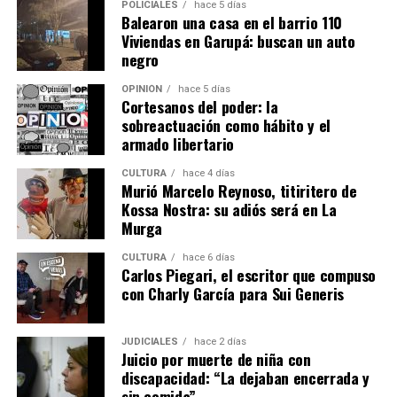
POLICIALES
hace 5 días
Balearon una casa en el barrio 110
Viviendas en Garupá: buscan un auto
negro
OPINIÓN
hace 5 días
Cortesanos del poder: la
sobreactuación como hábito y el
armado libertario
CULTURA
hace 4 días
Murió Marcelo Reynoso, titiritero de
Kossa Nostra: su adiós será en La
Murga
CULTURA
hace 6 días
Carlos Piegari, el escritor que compuso
con Charly García para Sui Generis
JUDICIALES
hace 2 días
Juicio por muerte de niña con
discapacidad: “La dejaban encerrada y
sin comida”