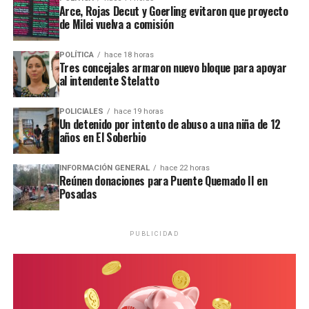
comisaría local, aunque hasta el momento no se conocieron
Arce, Rojas Decut y Goerling evitaron que proyecto
mayores novedades
.
de Milei vuelva a comisión
POLÍTICA
hace 18 horas
Tres concejales armaron nuevo bloque para apoyar
al intendente Stelatto
POLICIALES
hace 19 horas
Un detenido por intento de abuso a una niña de 12
años en El Soberbio
INFORMACIÓN GENERAL
hace 22 horas
Reúnen donaciones para Puente Quemado II en
Posadas
PUBLICIDAD
Personal de la comisaría Primera intervino en el lugar.