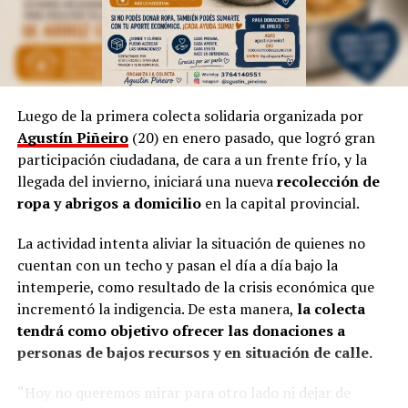
necesidad de volver a simple”.
Por otra parte, Marinoni admite que el arte suele ser
provocador, así como las manifestaciones populares de
las niñas representando a las
Vírgenes
, como también
los tamborileros afroamericanos que se mezclan con las
Luego de la primera colecta solidaria organizada por
costumbres tradicionales correntinas durante enero. “A
Agustín Piñeiro
(20) en enero pasado, que logró gran
veces no entendemos la cultura del Litoral”, define.
participación ciudadana, de cara a un frente frío, y la
llegada del invierno, iniciará una nueva
recolección de
En esa línea, en 2014, Marinoni incluyó al
Curupí
, el
ropa y abrigos a domicilio
en la capital provincial.
personaje de la mitología guaraní que tiene un pene
largo y envuelto en su cuerpo, un hecho que significó
La actividad intenta aliviar la situación de quienes no
una gran polémica en el anfiteatro Mario del Tránsito
cuentan con un techo y pasan el día a día bajo la
Cocomarola, de Corrientes, donde se hacía e festival
intemperie, como resultado de la crisis económica que
chamamecero.
incrementó la indigencia. De esta manera,
la colecta
tendrá como objetivo ofrecer las donaciones a
“Las políticas culturales son muy importantes”, apunta
personas de bajos recursos y en situación de calle.
el coreógrafo posadeño al considerar que siempre fue el
Estado el que garantizó las seguridad laboral a los
“Hoy no queremos mirar para otro lado ni dejar de