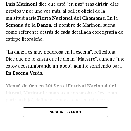
Luis Marinoni
dice que está “en paz” tras dirigir, días
previos y por una vez más, al ballet oficial de la
multitudinaria
Fiesta Nacional del Chamamé
. En la
Semana de la Danza
, el nombre de Marinoni suena
como referente detrás de cada detallada coreografía de
estirpe litoraleña.
“La danza es muy poderosa en la escena”, reflexiona.
Dice que no le gusta que le digan “Maestro”, aunque “me
estoy acostumbrando un poco”, admite sonriendo para
En Escena Verás
.
Mensú de Oro en 2015
en el
Festival Nacional del
Litoral
,
Marinoni
remarca que crear obras “es como
parir un hijo”, define y confiesa que “en mi peores
momentos saqué las mejores obras”.
SEGUIR LEYENDO
A pesar de quedar seleccionado
entre 600 personas
para integrar el B
allet Folklórico Nacional
al mando