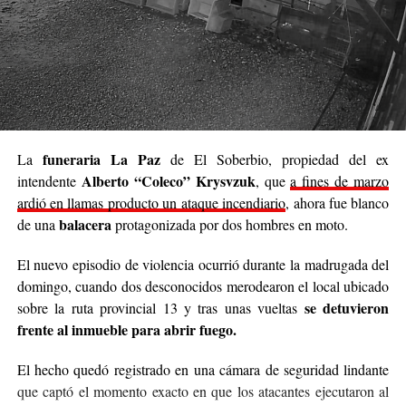
Se trata de una iniciativa hecha a pulmón, con esfuerzo
propio y con el acompañamiento de cada persona que
decide sumar su granito de arena, ya sea con
camperas,
buzos, sacos, frazadas, colchas, mantas, bufandas,
gorros, guantes y todo lo que pueda abrigar.
Cabe destacar que para mediados de mayo será la
funeraria La Paz
La
de El Soberbio, propiedad del ex
entrega de donaciones y tienen planificado realizar ollas
Alberto “Coleco” Krysvzuk
intendente
, que
a fines de marzo
populares de arroz con pollo, por lo que también
ardió en llamas producto un ataque incendiario
, ahora fue blanco
recibirán donaciones de alimentos no perecederos.
balacera
de una
protagonizada por dos hombres en moto.
Para comunicarse con el organizador de la iniciativa,
El nuevo episodio de violencia ocurrió durante la madrugada del
podrán enviar mensajes, audios o realizar llamadas al
domingo, cuando dos desconocidos merodearon el local ubicado
3764140551
o a través de Instagram
se detuvieron
sobre la ruta provincial 13 y tras unas vueltas
@agustin_pineiroo
.
frente al inmueble para abrir fuego.
El hecho quedó registrado en una cámara de seguridad lindante
que captó el momento exacto en que los atacantes ejecutaron al