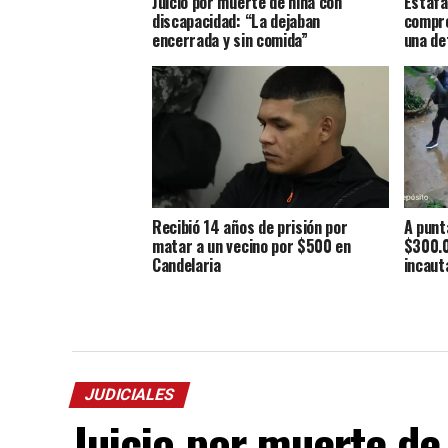
Juicio por muerte de niña con
Estafa
discapacidad: “La dejaban
compro
encerrada y sin comida”
una de
Recibió 14 años de prisión por
A punt
matar a un vecino por $500 en
$300.0
Candelaria
incaut
JUDICIALES
Juicio por muerte de