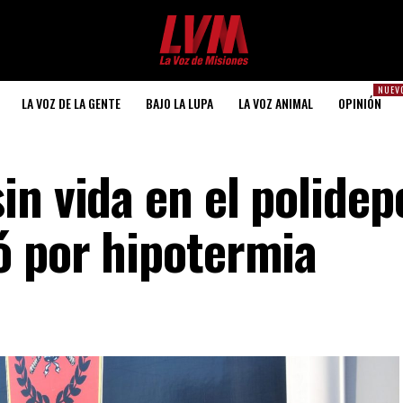
NUEV
LA VOZ DE LA GENTE
BAJO LA LUPA
LA VOZ ANIMAL
OPINIÓN
n vida en el polidep
ó por hipotermia