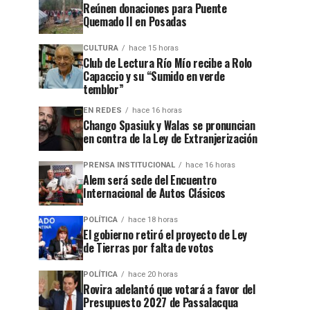
Reúnen donaciones para Puente
Quemado II en Posadas
CULTURA
hace 15 horas
Club de Lectura Río Mío recibe a Rolo
Capaccio y su “Sumido en verde
temblor”
EN REDES
hace 16 horas
Chango Spasiuk y Walas se pronuncian
en contra de la Ley de Extranjerización
PRENSA INSTITUCIONAL
hace 16 horas
Alem será sede del Encuentro
Internacional de Autos Clásicos
POLÍTICA
hace 18 horas
El gobierno retiró el proyecto de Ley
de Tierras por falta de votos
POLÍTICA
hace 20 horas
Rovira adelantó que votará a favor del
Presupuesto 2027 de Passalacqua