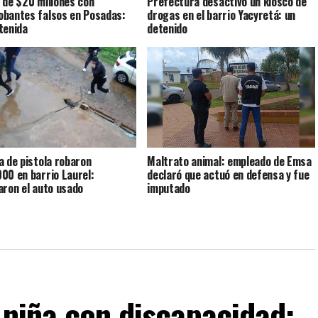
 de $20 millones con
Prefectura desactivó un kiosco de
bantes falsos en Posadas:
drogas en el barrio Yacyretá: un
tenida
detenido
a de pistola robaron
Maltrato animal: empleado de Emsa
00 en barrio Laurel:
declaró que actuó en defensa y fue
aron el auto usado
imputado
 niña con discapacidad: