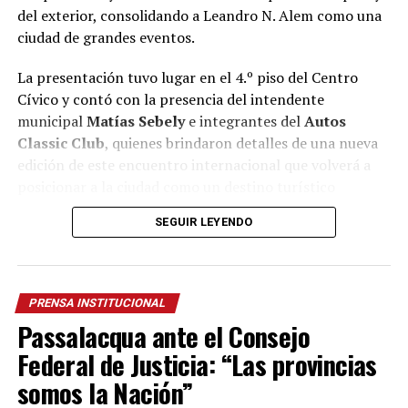
del exterior, consolidando a Leandro N. Alem como una
ciudad de grandes eventos.
La presentación tuvo lugar en el 4.º piso del Centro
Cívico y contó con la presencia del intendente
municipal
Matías Sebely
e integrantes del
Autos
Classic Club
, quienes brindaron detalles de una nueva
edición de este encuentro internacional que volverá a
posicionar a la ciudad como un destino turístico
durante el fin de semana.
SEGUIR LEYENDO
Durante el lanzamiento, el intendente destacó que el
municipio
continúa apostando a una agenda
permanente de eventos que generan un impacto directo
PRENSA INSTITUCIONAL
en la economía local.
Passalacqua ante el Consejo
“Cada evento que llega a Alem moviliza nuestra
Federal de Justicia: “Las provincias
economía. Los visitantes ocupan alojamientos,
somos la Nación”
consumen en restaurantes, compran en los comercios y