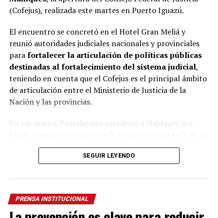
turismo, dinamizando la actividad comercial y
(Cofejus), realizada este martes en Puerto Iguazú.
gastronómica y generando un importante movimiento
económico para toda la comunidad, en el marco de las
El encuentro se concretó en el Hotel Gran Meliá y
actividades
Rumbo al Centenario
.
reunió autoridades judiciales nacionales y provinciales
para
fortalecer la articulación de políticas públicas
destinadas al fortalecimiento del sistema judicial
,
teniendo en cuenta que el Cofejus es el principal ámbito
de articulación entre el Ministerio de Justicia de la
Nación y las provincias.
En ese marco, Passalacqua agradeció a Mahiques por
haber elegido a la provincia de Misiones como sede de la
jornada y destacó que “
nuestra visión no es la nación y
SEGUIR LEYENDO
la provincia, sino que las provincias somos la
nación
”. Destacó además que para Misiones significa
mucho el proyecto nacional de fortalecer la justicia
federal en zona de frontera ya que la provincia “está
PRENSA INSTITUCIONAL
metida entre Brasil y Paraguay eso tiene que tener una
La prevención es clave para reducir
atención particular”, afirmó.