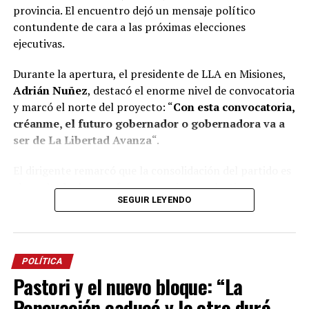
provincia. El encuentro dejó un mensaje político
contundente de cara a las próximas elecciones
ejecutivas.
Durante la apertura, el presidente de LLA en Misiones,
Adrián Nuñez
, destacó el enorme nivel de convocatoria
y marcó el norte del proyecto: “
Con esta convocatoria,
créanme, el futuro gobernador o gobernadora va a
ser de La Libertad Avanza
“.
El dirigente remarcó que la consolidación del partido es
el resultado de un esfuerzo genuino y colectivo,
SEGUIR LEYENDO
construido en tiempo récord. “Acá nadie es Maradona ni
Messi, necesitamos trabajar en equipo. Si llegamos hasta
acá es porque tuvimos la capacidad entre todos de
construir esto en menos de 18 meses”, aseguró Nuñez,
POLÍTICA
subrayando el desafío de preparar equipos técnicos
Pastori y el nuevo bloque: “La
sólidos para gobernar los municipios y la provincia.
Renovación caducó y lo otro duró