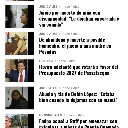
efectuará en un plazo de 10 días hábiles.
JUDICIALES
hace 4 días
Juicio por muerte de niña con
– El propietario no puede negarse a recibir las llaves ni
discapacidad: “La dejaban encerrada y
poner condiciones para aceptarlas, aunque puede dejar
sin comida”
asentado por escrito que quedan deudas pendientes por
reclamar después.
JUDICIALES
hace 5 días
De abandono y muerte a posible
homicidio, el juicio a una madre en
– En el caso de que haya
menores o adultos en
Posadas
situación de desamparado,
el juez deberá darles
intervención obligatoria a los organismos de protección
POLÍTICA
hace 4 días
Rovira adelantó que votará a favor del
locales y al Ministerio Público Tutelar.
Presupuesto 2027 de Passalacqua
Expropiaciones
JUDICIALES
hace 4 días
Abuela y tía de Belén López: “Estaba
– La declaración de utilidad pública se deberá aplicar de
bien cuando la dejamos con su mamá”
manera restrictiva declaración de “utilidad pública”
deberá interpretarse de manera restrictiva.
PROVINCIALES
hace 6 días
– El Estado deberá fundamentar los motivos claramente
Emipa acusó a Ruff por amenazar con
máquinas a mbyas de Puente Quemado
de esa medida.