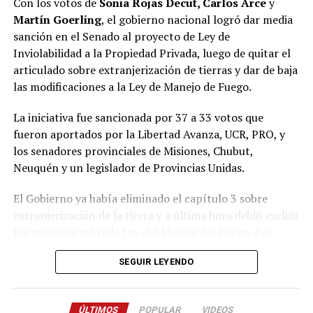
Con los votos de
Sonia Rojas Decut, Carlos Arce
y
Martín Goerling
, el gobierno nacional logró dar media
Pastori sostuvo que “la Renovación caducó de un día
sanción en el Senado al proyecto de Ley de
para el otro” y que Encuentro Misionero, el sello con el
Inviolabilidad a la Propiedad Privada, luego de quitar el
que Rovira reemplazó al Partido de la Concordia Social,
articulado sobre extranjerización de tierras y dar de baja
“duró dos meses”; y que “en esa obligación de volver a
las modificaciones a la Ley de Manejo de Fuego.
generar una política buena, que interprete a la gente y
de soluciones”, es que despuntó el Movimiento Por lo
La iniciativa fue sancionada por 37 a 33 votos que
que Viene, que busca la reelección del gobernador
fueron aportados por la Libertad Avanza, UCR, PRO, y
Passalacqua en 2027.
los senadores provinciales de Misiones, Chubut,
Neuquén y un legislador de Provincias Unidas.
Volver a los 17
El Gobierno ya había eliminado el capítulo 3 sobre
El nuevo bloque, bautizado Por lo que viene, al que
extranjerización de la tierra y a última hora debió excluir
también se acopló Pastori, quedó integrado por
Juan
los artículos sobre la Ley del Manejo del Fuego.
Ese
José Szychowski
, que fue elegido para presidir el
respaldo se obtuvo con los
21 votos de La Libertad
espacio;
Arabela Soler
,
Rudi Bundziak
,
Roque
SEGUIR LEYENDO
Avanza
,
9 de la UCR
,
3 del PRO
, los dos senadores
Soboczinski
,
Hugo Benítez
,
Carmen Méndez Azón
,
misioneros
Carlos Arce
y
Sonia Rojas Decut
, el
Alicia Zalezak
,
Alejandro Arnhold
,
Blanca Núñez
,
correntino
Carlos “Camau” Espínola
y la chubutense
Anazul Centeno
,
Enio Lemes
,
Carolina Butvilosky
,
ÚLTIMOS
POPULAR
VIDEOS