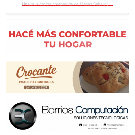
Una publicación compartida de Matias Sebely (@matiassebely)