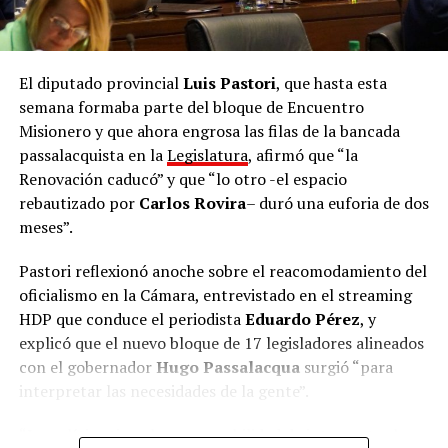
El diputado provincial
Luis Pastori
, que hasta esta
semana formaba parte del bloque de Encuentro
Misionero y que ahora engrosa las filas de la bancada
passalacquista en la
Legislatura
, afirmó que “la
Renovación caducó” y que “lo otro -el espacio
rebautizado por
Carlos Rovira
– duró una euforia de dos
meses”.
Pastori reflexionó anoche sobre el reacomodamiento del
oficialismo en la Cámara, entrevistado en el streaming
HDP que conduce el periodista
Eduardo Pérez
, y
explicó que el nuevo bloque de 17 legisladores alineados
con el gobernador
Hugo Passalacqua
surgió “para
interpretar las necesidades de la gente”.
“La política tiene la responsabilidad de interpretar la