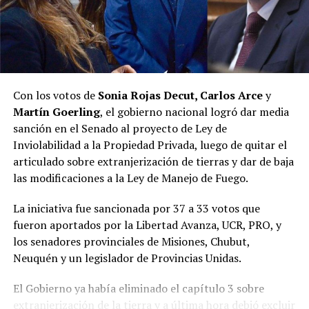
“Hoy, la política misionera se transformó, ve otras
cosas. Y aquel espacio político, que fue muy importante
en la política misionera, perdió la capacidad de
interpretar lo que la sociedad estaba demandando, y hay
un nuevo espacio que está ocupando esa tarea”, resumió.
Con los votos de
Sonia Rojas Decut, Carlos Arce
y
Martín Goerling
, el gobierno nacional logró dar media
Pastori sostuvo que “la Renovación caducó de un día
sanción en el Senado al proyecto de Ley de
para el otro” y que Encuentro Misionero, el sello con el
Inviolabilidad a la Propiedad Privada, luego de quitar el
que Rovira reemplazó al Partido de la Concordia Social,
articulado sobre extranjerización de tierras y dar de baja
“duró dos meses”; y que “en esa obligación de volver a
las modificaciones a la Ley de Manejo de Fuego.
generar una política buena, que interprete a la gente y
de soluciones”, es que despuntó el Movimiento Por lo
La iniciativa fue sancionada por 37 a 33 votos que
que Viene, que busca la reelección del gobernador
fueron aportados por la Libertad Avanza, UCR, PRO, y
Passalacqua en 2027.
los senadores provinciales de Misiones, Chubut,
Neuquén y un legislador de Provincias Unidas.
Volver a los 17
El Gobierno ya había eliminado el capítulo 3 sobre
El nuevo bloque, bautizado Por lo que viene, al que
extranjerización de la tierra y a última hora debió excluir