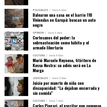
Digitalización y regularización de
En tanto, a nivel municipal, las localidades con mayor
concentración de tierras extranjeras son: Puerto
POLICIALES
hace 6 días
escrituras
Balearon una casa en el barrio 110
Iguazú, Puerto Libertad, Puerto Esperanza, Comandante
Viviendas en Garupá: buscan un auto
Andresito, San Antonio, Eldorado, Puerto Piray,
negro
Se podrá presentar documentos digitales en los
Montecarlo, El Alcázar, Puerto Rico. “Estos municipios
Registros de la Propiedad de todo el país, aunque en
conforman un corredor estratégico de fuerte presencia
OPINIÓN
hace 6 días
algunas jurisdicciones ya se permiten.
Cortesanos del poder: la
de capitales extranjeros en el norte de nuestra
sobreactuación como hábito y el
provincia”, lamentaron.
El proyecto modifica la ley “Pierri” de regularización
armado libertario
dominial para que puedan acceder a la escritura de esa
CULTURA
hace 4 días
vivienda única para las familias que tengan una posesión
Murió Marcelo Reynoso, titiritero de
pública durante los 10 años anteriores para poder
Kossa Nostra: su adiós será en La
acceder a ese beneficio.
Murga
JUDICIALES
hace 3 días
Juicio por muerte de niña con
discapacidad: “La dejaban encerrada y
sin comida”
CULTURA
hace 7 días
Carlos Piegari, el escritor que compuso