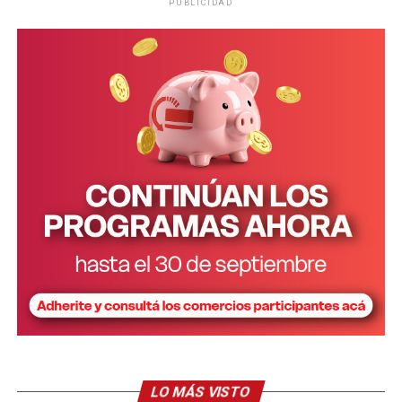
Nacional de Tierras Rurales
, que da cuenta de qu
e el
PUBLICIDAD
país reúne un total de 13 millones de hectáreas en
Expropiaciones
manos extranjeras
, el equivalente a cuatro veces la
superficie de Corrientes y Misiones, siendo esta última la
– La declaración de utilidad pública se deberá aplicar de
que reúne la mayor proporción de tierras
manera restrictiva declaración de “utilidad pública”
extranjerizadas.
deberá interpretarse de manera restrictiva.
“En la actualidad, en Misiones existen departamentos
– El Estado deberá fundamentar los motivos claramente
como
Iguazú que representa el 40% de la superficie
de esa medida.
extranjerizada
. Considerando que un 27% corresponde
a áreas protegidas, el territorio disponible para el
– Se estableció un tope 30% de indemnización por lucro
asentamiento y el desarrollo de las comunidades locales
cesante.
es limitado. Esta situación se ve agravada por tratarse de
una región estratégica debido a la riqueza de sus
– La tasa de interés que se deberá pagar será la del
recursos naturales y su ubicación fronteriza”,
Índice de precios al Consumidor más la tasa del Banco
precisaron.
Nación a treinta días. No se realizará la transferencia sin
el pago de la indemnización, aunque el Estado podrá
El listado lo completan los departamentos de
pedir la posesión de ese bien.
Montecarlo (18%), General San Martín (17%), Eldorado
LO MÁS VISTO