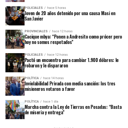
ribereñas, al igual que el 65% de los ríos y el 41% de las
ponerse al día, que se contarán desde que reciben la
nacientes de agua quedarían desregularizadas”.
respectiva notificación.
POLICIALES
hace 5 horas
Joven de 20 años detenido por una causa Masi en
San Javier
– La notificación se deberá realizar en el domicilio
denunciado en el contrato o también por correo
PROVINCIALES
hace 12 horas
electrónico y deberá precisar el lugar exacto del pago.
Cacique mbya: “Ponen a Andresito como prócer pero
hoy no somos respetados”
– Si se mantiene el incumplimiento del inquilino, el
propietario puede iniciar la acción de desalojo que se
POLICIALES
hace 12 horas
Pactó un encuentro para cambiar 1.900 dólares: le
efectuará en un plazo de 10 días hábiles.
robaron y le dispararon
– El propietario no puede negarse a recibir las llaves ni
POLÍTICA
hace 14 horas
poner condiciones para aceptarlas, aunque puede dejar
Inviolabilidad Privada con media sanción: los tres
asentado por escrito que quedan deudas pendientes por
misioneros votaron a favor
reclamar después.
Marcha contra la Ley de Tierras en Posadas
POLÍTICA
hace 1 día
Marcha contra la Ley de Tierras en Posadas: “Basta
– En el caso de que haya
menores o adultos en
de miseria y entrega”
situación de desamparado,
el juez deberá darles
Durante la lectura de un documento colectivo, los
intervención obligatoria a los organismos de protección
presentes hicieron referencia a los datos del
Registro
locales y al Ministerio Público Tutelar.