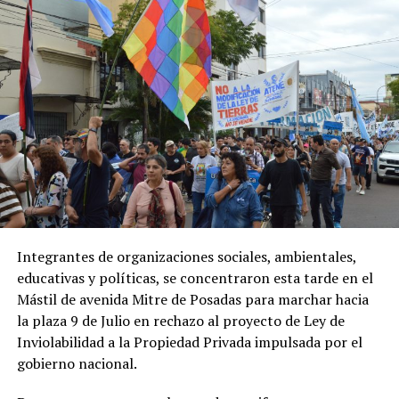
ya que había senadores dialoguistas que rechazaban esta
En el stream, Pastori se cuidó de mencionar a Rovira en
propuesta.
su análisis político de la situación y la ruptura con un
liderazgo que hasta hace poco era, o parecía,
Los radicales
Maximiliano Abad
y
Daniel
indiscutible.
Kroneberger
, además de
Terenzi
,
Royón
,
Alejandra
Vigo
, los santacruceños
Carambia
y
Gadano, la
“Hablar del Frente Renovador sin hablar de Rovira es
tucumana Beatriz Oliva
y
dos representantes
imposible”, lanzó, por fin, después de varias requisitorias
misioneros
, rechazaron los cambios a la ley promovida
en el piso del stream. “Pero, caducó”, soltó, enseguida, y
por
Máximo Kirchner
.
recargó: “No vio que esa forma de interpretar la política
ya no generaba soluciones para la gente”.
La
ley
vigente, impulsada en 2020, prohíbe modificar
durante
60 años
el uso de bosques nativos y humedales
Integrantes de organizaciones sociales, ambientales,
“El Estado debe estar para ayudarle a las personas a
afectados por incendios y durante
30 años
en el caso de
educativas y políticas, se concentraron esta tarde en el
tener lo que el libre mercado no le da: una casa, una
tierras agropecuarias. El Gobierno busca flexibilizar ese
Mástil de avenida Mitre de Posadas para marchar hacia
educación buena, llegar a fin de mes; poder tener un
régimen al considerar que castiga a los propietarios de
la plaza 9 de Julio en rechazo al proyecto de Ley de
trabajo que le dignifique; poder comprarse un remedio,
los inmuebles incendiados.
Inviolabilidad a la Propiedad Privada impulsada por el
tomarse vacaciones; poder comprarse un auto”,
gobierno nacional.
reflexionó Pastori y preguntó: “Si el Estado no está para
En el capítulo sobre desalojos el oficialismo junto a los
asegurar estas cosas, ¿cuál es su razón de estar?”.
aliados tuvo 36 votos ya que la chubutense
Edith