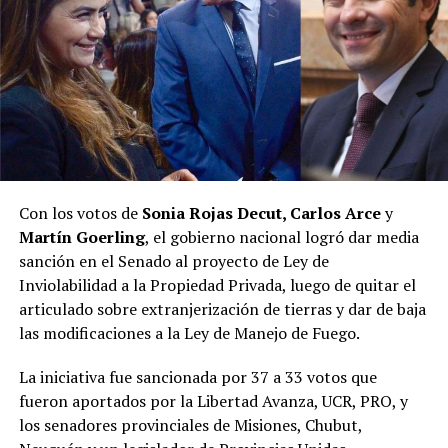
interpretando las necesidades de la gente es el que
conduce el gobernador Hugo Passalacqua”, contestó el
legislador.
“Hoy, la política misionera se transformó, ve otras
cosas. Y aquel espacio político, que fue muy importante
en la política misionera, perdió la capacidad de
interpretar lo que la sociedad estaba demandando, y hay
un nuevo espacio que está ocupando esa tarea”, resumió.
Con los votos de
Sonia Rojas Decut, Carlos Arce
y
Martín Goerling
, el gobierno nacional logró dar media
Pastori sostuvo que “la Renovación caducó de un día
sanción en el Senado al proyecto de Ley de
para el otro” y que Encuentro Misionero, el sello con el
Inviolabilidad a la Propiedad Privada, luego de quitar el
que Rovira reemplazó al Partido de la Concordia Social,
articulado sobre extranjerización de tierras y dar de baja
“duró dos meses”; y que “en esa obligación de volver a
las modificaciones a la Ley de Manejo de Fuego.
generar una política buena, que interprete a la gente y
de soluciones”, es que despuntó el Movimiento Por lo
La iniciativa fue sancionada por 37 a 33 votos que
que Viene, que busca la reelección del gobernador
fueron aportados por la Libertad Avanza, UCR, PRO, y
Passalacqua en 2027.
los senadores provinciales de Misiones, Chubut,