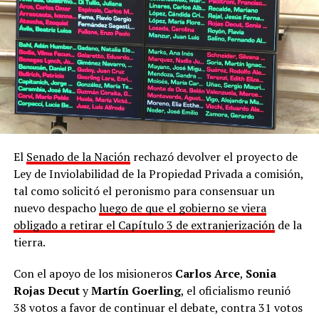
El
Senado de la Nación
rechazó devolver el proyecto de
Ley de Inviolabilidad de la Propiedad Privada a comisión,
tal como solicitó el peronismo para consensuar un
Marcha contra la Ley de Tierras en Posadas
nuevo despacho
luego de que el gobierno se viera
obligado a retirar el Capítulo 3 de extranjerización
de la
Durante la lectura de un documento colectivo, los
tierra.
presentes hicieron referencia a los datos del
Registro
Nacional de Tierras Rurales
, que da cuenta de qu
e el
Con el apoyo de los misioneros
Carlos Arce
,
Sonia
país reúne un total de 13 millones de hectáreas en
Rojas Decut
y
Martín Goerling
, el oficialismo reunió
manos extranjeras
, el equivalente a cuatro veces la
38 votos a favor de continuar el debate, contra 31 votos
superficie de Corrientes y Misiones, siendo esta última la