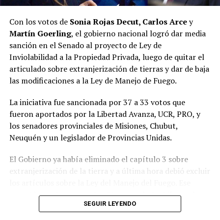
interpretar lo que la sociedad estaba demandando, y hay
un nuevo espacio que está ocupando esa tarea”, resumió.
Con los votos de
Sonia Rojas Decut, Carlos Arce
y
Martín Goerling
, el gobierno nacional logró dar media
Pastori sostuvo que “la Renovación caducó de un día
sanción en el Senado al proyecto de Ley de
para el otro” y que Encuentro Misionero, el sello con el
Inviolabilidad a la Propiedad Privada, luego de quitar el
que Rovira reemplazó al Partido de la Concordia Social,
articulado sobre extranjerización de tierras y dar de baja
“duró dos meses”; y que “en esa obligación de volver a
las modificaciones a la Ley de Manejo de Fuego.
generar una política buena, que interprete a la gente y
de soluciones”, es que despuntó el Movimiento Por lo
La iniciativa fue sancionada por 37 a 33 votos que
que Viene, que busca la reelección del gobernador
fueron aportados por la Libertad Avanza, UCR, PRO, y
Passalacqua en 2027.
los senadores provinciales de Misiones, Chubut,
Neuquén y un legislador de Provincias Unidas.
Volver a los 17
El Gobierno ya había eliminado el capítulo 3 sobre
El nuevo bloque, bautizado Por lo que viene, al que
extranjerización de la tierra y a última hora debió excluir
también se acopló Pastori, quedó integrado por
Juan
los artículos sobre la Ley del Manejo del Fuego.
Ese
José Szychowski
, que fue elegido para presidir el
respaldo se obtuvo con los
21 votos de La Libertad
espacio;
Arabela Soler
,
Rudi Bundziak
,
Roque
SEGUIR LEYENDO
Avanza
,
9 de la UCR
,
3 del PRO
, los dos senadores
Soboczinski
,
Hugo Benítez
,
Carmen Méndez Azón
,
misioneros
Carlos Arce
y
Sonia Rojas Decut
, el