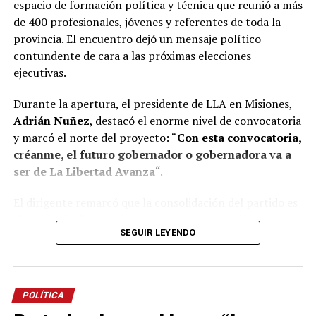
espacio de formación política y técnica que reunió a más
de 400 profesionales, jóvenes y referentes de toda la
provincia. El encuentro dejó un mensaje político
contundente de cara a las próximas elecciones
ejecutivas.
Durante la apertura, el presidente de LLA en Misiones,
Adrián Nuñez
, destacó el enorme nivel de convocatoria
y marcó el norte del proyecto: “
Con esta convocatoria,
créanme, el futuro gobernador o gobernadora va a
ser de La Libertad Avanza
“.
El dirigente remarcó que la consolidación del partido es
el resultado de un esfuerzo genuino y colectivo,
SEGUIR LEYENDO
construido en tiempo récord. “Acá nadie es Maradona ni
Messi, necesitamos trabajar en equipo. Si llegamos hasta
acá es porque tuvimos la capacidad entre todos de
construir esto en menos de 18 meses”, aseguró Nuñez,
POLÍTICA
subrayando el desafío de preparar equipos técnicos