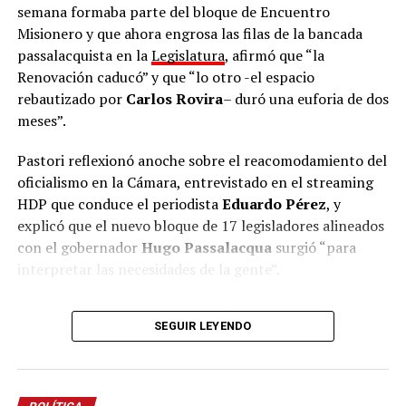
semana formaba parte del bloque de Encuentro
De cara al proceso electoral, el presidente del partido
Misionero y que ahora engrosa las filas de la bancada
fue tajante sobre los adversarios locales: “La mona,
passalacquista en la
Legislatura
, afirmó que “la
aunque se vista de seda, mona queda. Van a ponerse el
Renovación caducó” y que “lo otro -el espacio
nombre que quieran, a cambiarse de nombre, pero
rebautizado por
Carlos Rovira
– duró una euforia de dos
representan lo mismo. Nosotros somos lo opuesto,
meses”.
somos las ideas de la libertad y tenemos la
responsabilidad de construir una alternativa clara que
Pastori reflexionó anoche sobre el reacomodamiento del
represente el cambio”.
oficialismo en la Cámara, entrevistado en el streaming
HDP que conduce el periodista
Eduardo Pérez
, y
La Escuela de Dirigentes continuará con un ciclo de
explicó que el nuevo bloque de 17 legisladores alineados
capacitaciones orientadas a dotar de herramientas a
con el gobernador
Hugo Passalacqua
surgió “para
los futuros concejales, intendentes y equipos de
interpretar las necesidades de la gente”.
gestión
de La Libertad Avanza en todo el territorio
misionero.
“La política tiene la responsabilidad de interpretar la
SEGUIR LEYENDO
necesidad de la gente y transformarla en soluciones”,
argumentó Pastori y señaló que “cuando la política
pierde esa capacidad de interpretar lo que necesita la
gente, la única obligación que tiene es cambiar de