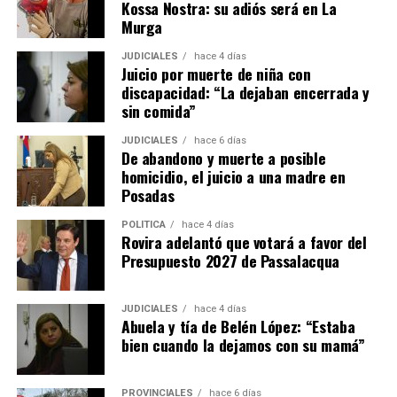
Kossa Nostra: su adiós será en La
propietario puede iniciar la acción de desalojo que se
Murga
efectuará en un plazo de 10 días hábiles.
JUDICIALES
hace 4 días
Juicio por muerte de niña con
– El propietario no puede negarse a recibir las llaves ni
discapacidad: “La dejaban encerrada y
poner condiciones para aceptarlas, aunque puede dejar
sin comida”
asentado por escrito que quedan deudas pendientes por
reclamar después.
JUDICIALES
hace 6 días
De abandono y muerte a posible
homicidio, el juicio a una madre en
– En el caso de que haya
menores o adultos en
Posadas
situación de desamparado,
el juez deberá darles
intervención obligatoria a los organismos de protección
POLÍTICA
hace 4 días
Rovira adelantó que votará a favor del
locales y al Ministerio Público Tutelar.
Presupuesto 2027 de Passalacqua
Expropiaciones
JUDICIALES
hace 4 días
Abuela y tía de Belén López: “Estaba
– La declaración de utilidad pública se deberá aplicar de
bien cuando la dejamos con su mamá”
manera restrictiva declaración de “utilidad pública”
deberá interpretarse de manera restrictiva.
PROVINCIALES
hace 6 días