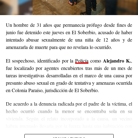
Un hombre de 31 años que permanecía prófugo desde fines de
junio fue detenido este jueves en El Soberbio, acusado de haber
intentado abusar sexualmente de una niña de 12 años y de
amenazarla de muerte para que no revelara lo ocurrido.
Alejandro K.
El sospechoso, identificado por la
Policía
como
,
fue localizado por agentes encubiertos tras más de un mes de
tareas investigativas desarrolladas en el marco de una causa por
presunto abuso sexual en grado de tentativa y amenazas ocurrida
en Colonia Paraíso, jurisdicción de El Soberbio.
De acuerdo a la denuncia radicada por el padre de la víctima, el
hecho ocurrió cuando la menor se encontraba sola en su
vivienda. Según el relato incorporado a la causa, un vecino
habría intentado llevarla por la fuerza hasta una habitación con
fines de abuso sexual, aunque la niña logró escapar. Antes de