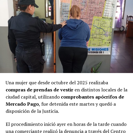
Una mujer que desde octubre del 2025 realizaba
Ramírez junto al defensor oficial Miguel Ángel Varela.
compras de prendas de vestir
en distintos locales de la
ciudad capital, utilizando
comprobantes apócrifos de
“Una nena encerrada que llora”
Mercado Pago
, fue detenida este martes y quedó a
disposición de la Justicia.
Los testigos de hoy fueron de menor a mayor en grado
El procedimiento inició ayer en horas de la tarde cuando
de cercanía con la niña. Primero declaró
Hilda Margot
una comerciante realizó la denuncia a través del Centro
Da Silveira
, quien residía en una de las viviendas