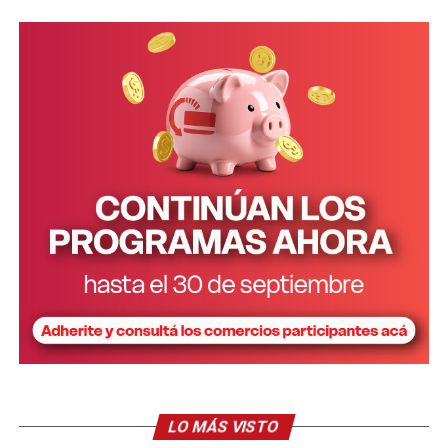
Tanto Da Silveira como Balmaceda coincidieron al
afirmar que vieron a Belén sola, sin ropa más que
pañales e incluso descalza deambular por el patio, tanto
en horas de la siesta como por las noches.
Justamente, Balmaceda indicó que “el problema empezó
cuando a la noche la nena empezaba a llorar mucho. La
pieza de mi hijo tenía una ventana que daba al patio y
él
no podía dormir porque se escuchaban mucho los
llantos
”.
La mujer sostuvo que ante la repetición de esa escena
decidió actuar. “Un día puse una silla para ver por
encima del muro y vi que
estaba la nena llorando
afuera, sola y en pañales en plena noche
”, describió.
A partir de ahí solo hubo que conectar más información
LO MÁS VISTO
que recibía. “La señora que trabajaba en mi casa también