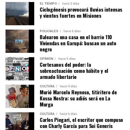
empezó a trabajar de limpieza en la casa de la vecina y
EL TIEMPO
hace 2 días
ella me contaba que
la nena vivía encerrada en una
Ciclogénesis provocará lluvias intensas
y vientos fuertes en Misiones
pieza.
Incluso me pedía comida para cocinarle y
llevarle”, añadió.
POLICIALES
hace 6 días
Balearon una casa en el barrio 110
Viviendas en Garupá: buscan un auto
negro
OPINIÓN
hace 5 días
Cortesanos del poder: la
sobreactuación como hábito y el
armado libertario
CULTURA
hace 4 días
Murió Marcelo Reynoso, titiritero de
Kossa Nostra: su adiós será en La
Murga
CULTURA
hace 6 días
Esther Leiva trabajó como empleada doméstica en la casa donde
Carlos Piegari, el escritor que compuso
Belén vivió un tiempo con su madre.
con Charly García para Sui Generis