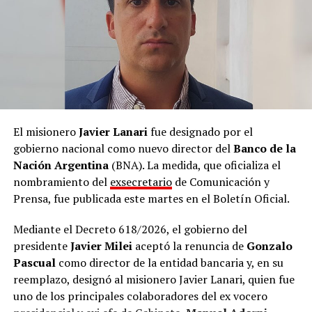
través de las redes sociales y otros espacios en el marco
del último Mundial de fútbol disputado en los Estados
Unidos, México y Canadá.
El misionero
Javier Lanari
fue designado por el
gobierno nacional como nuevo director del
Banco de la
Nación Argentina
(BNA). La medida, que oficializa el
nombramiento del
exsecretario
de Comunicación y
Prensa, fue publicada este martes en el Boletín Oficial.
Mediante el Decreto 618/2026, el gobierno del
presidente
Javier Milei
aceptó la renuncia de
Gonzalo
Pascual
como director de la entidad bancaria y, en su
reemplazo, designó al misionero Javier Lanari, quien fue
uno de los principales colaboradores del ex vocero