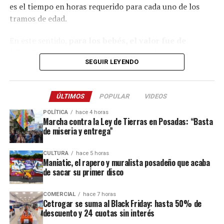
es el tiempo en horas requerido para cada uno de los
tramos de edad.
En este sentido,
para los bebés, el valor fue de
$529.539
, mientras que para los chicos de
entre uno y
SEGUIR LEYENDO
tres años fue de $630.926
. En tanto, para el rango
etario
de cuatro a cinco, la canasta de crianza
totalizó $539.612.
ÚLTIMOS
POPULAR
VIDEOS
Ese mismo mes, el costo mensual de bienes y servicios
POLÍTICA
hace 4 horas
Marcha contra la Ley de Tierras en Posadas: “Basta
fue el siguiente para cada grupo etario:
menores de un
de miseria y entrega”
año: $173.468
, de
uno a tres años: $223.988
, de
cuatro
a cinco años: $285.275
y de
seis a 12 años: $353.885.
CULTURA
hace 5 horas
Maniatic, el rapero y muralista posadeño que acaba
Por su parte, el costo de cuidado para cara rango fue:
de sacar su primer disco
menores de un año: $356.071
, de uno a tres años:
$406.938, de cuatro a cinco años: $254.337 y de seis a 12
COMERCIAL
hace 7 horas
Cetrogar se suma al Black Friday: hasta 50% de
años: $324.423.
descuento y 24 cuotas sin interés