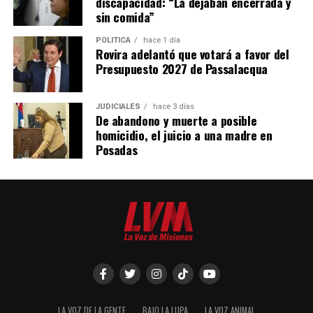
discapacidad: “La dejaban encerrada y
sin comida”
POLÍTICA
hace 1 día
Rovira adelantó que votará a favor del
Presupuesto 2027 de Passalacqua
JUDICIALES
hace 3 días
De abandono y muerte a posible
homicidio, el juicio a una madre en
Posadas
LA VOZ DE LA GENTE
BAJO LA LUPA
LA VOZ ANIMAL