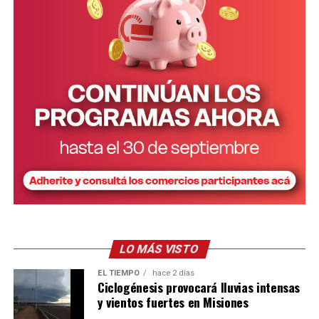
Para la estimación del costo del cuidado se considera, en
primer término, el tiempo teórico requerido de cuidado
para cada uno de los tramos de edad. La estimación
mensual es la siguiente: m
enores de un año: 147 horas.
De 1 a 3 años: 168 horas. De 4 a 5 años: 105 horas y de 6
a 12 años: 68 horas.
A su vez, las horas de cuidado se valorizan tomando la
remuneración de la categoría “Asistencia y cuidado de
personas” del Régimen Especial de Contrato de Trabajo
para el Personal de Casas Particulares.
LO MÁS VISTO
EL TIEMPO
hace 2 días
Ciclogénesis provocará lluvias intensas
y vientos fuertes en Misiones