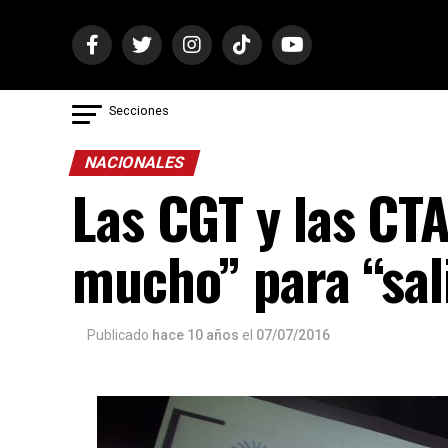
Secciones
NACIONALES
Las CGT y las CTA
mucho” para “sali
Publicado
hace 10 años
el
07/07/2016