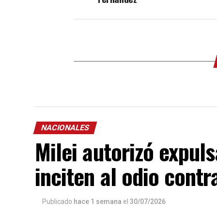
NACIONALES
Milei autorizó expuls
inciten al odio contr
Publicado
hace 1 semana
el
30/07/2026