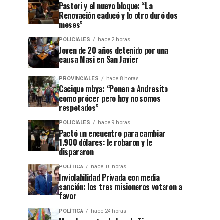
Pastori y el nuevo bloque: “La
Renovación caducó y lo otro duró dos
meses”
POLICIALES
hace 2 horas
Joven de 20 años detenido por una
causa Masi en San Javier
PROVINCIALES
hace 8 horas
Cacique mbya: “Ponen a Andresito
como prócer pero hoy no somos
respetados”
POLICIALES
hace 9 horas
Pactó un encuentro para cambiar
1.900 dólares: le robaron y le
dispararon
POLÍTICA
hace 10 horas
Inviolabilidad Privada con media
sanción: los tres misioneros votaron a
favor
POLÍTICA
hace 24 horas