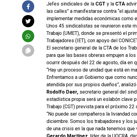
Jefes sindicales de la
CGT
y la
CTA
advir
las calles” a manifestarse contra “el aju
implementar medidas económicas como el “
Unos 45 sindicalistas se reunieron este mi
Trabajo (UMET), donde se presentó el prime
Trabajadores (IET), con apoyo del CONICET
El secretario general de la CTA de los Tra
para que las bases obreras empujen a los g
ocurrir después del 22 de agosto, día en qu
“Hay un proceso de unidad que está en mar
Enfrentamos a un Gobierno que como nunca
atendida por sus propios dueños”, analizó e
Rodolfo Daer,
secretario general del sind
estadística propia será un eslabón clave p
Trabajo (CGT) prevista para el próximo 22 
“No puede ser compañeros la liviandad co
diciembre. Somos los trabajadores y los 
de una crisis en la que nada tenemos que v
Gerardo Martínez
, líder de la UOCRA, di