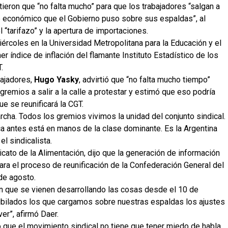
tieron que “no falta mucho” para que los trabajadores “salgan a
ste económico que el Gobierno puso sobre sus espaldas”, al
tarifazo” y la apertura de importaciones.
ércoles en la Universidad Metropolitana para la Educación y el
r índice de inflación del flamante Instituto Estadístico de los
.
bajadores,
Hugo Yasky
, advirtió que “no falta mucho tiempo”
remios a salir a la calle a protestar y estimó que eso podría
e se reunificará la CGT.
cha. Todos los gremios vivimos la unidad del conjunto sindical.
 antes está en manos de la clase dominante. Es la Argentina
l sindicalista.
icato de la Alimentación, dijo que la generación de información
ara el proceso de reunificación de la Confederación General del
de agosto.
n que se vienen desarrollando las cosas desde el 10 de
jubilados los que cargamos sobre nuestras espaldas los ajustes
er”, afirmó Daer.
jo que el movimiento sindical no tiene que tener miedo de habla