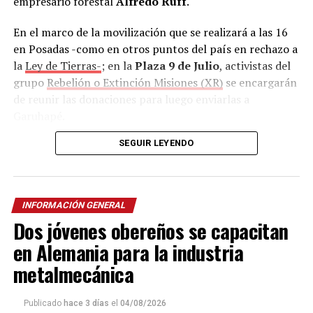
empresario forestal
Alfredo Ruff
.
En el marco de la movilización que se realizará a las 16
en Posadas -como en otros puntos del país en rechazo a
la
Ley de Tierras-
; en la
Plaza 9 de Julio
, activistas del
grupo
Rebelión o Extinción Misiones (XR)
se encargarán
de reunir las donaciones para luego enviarlas a
Garuhapé.
SEGUIR LEYENDO
Además, la Asociación Trabajadores del Estado (ATE),
con sede en calle
Salta 2326
también se sumó como
punto de recolección
de lunes a viernes en horario
matutino y vespertino.
INFORMACIÓN GENERAL
Dos jóvenes obereños se capacitan
Según confirmó el cacique,
durante el desalojo no
solo fueron dañadas las casas, sino también los
en Alemania para la industria
cultivos
integrados por plantaciones de mandioca,
metalmecánica
maíz, porotos y otros productos que garantizaban la
alimentación de niñas, niños, ancianos y de toda la
Publicado
hace 3 días
el
04/08/2026
comunidad.