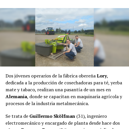
De esta manera, los defensores del monte, el agua y la
biodiversidad podrán ayudar a los integrantes de Puente
Quemado II, quienes desde sus orígenes conviven de
manera armónica con el medio ambiente y hoy son los
principales guardianes de la selva misionera.
El pasado jueves, el fiscal
Héctor Simón
, a través de la
Fiscalía de Instrucción Uno de Puerto Rico dictaminó
dejar sin efecto el
desalojo
,
por lo que las familias
regresaron a la comunidad.
Dos jóvenes operarios de la fábrica obereña
Lory
,
dedicada a la producción de cosechadoras para té, yerba
mate y tabaco, realizan una pasantía de un mes en
Alemania
, donde se capacitan en maquinaria agrícola y
procesos de la industria metalmecánica.
Se trata de
Guillermo Skölfman
(31), ingeniero
electromecánico y encargado de planta desde hace dos