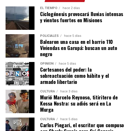
EL TIEMPO
hace 2 días
Para Skölfman, que habitualmente se desempeña en
Ciclogénesis provocará lluvias intensas
diseño y planificación, la experiencia tiene un valor
y vientos fuertes en Misiones
especial:
POLICIALES
hace 5 días
“Una cosa es diseñar una máquina en la computadora y
Balearon una casa en el barrio 110
otra muy distinta es subirse a un tractor, sentir cómo
Viviendas en Garupá: buscan un auto
trabaja y entender en condiciones reales lo que uno
negro
proyecta”.
OPINIÓN
hace 5 días
Cortesanos del poder: la
Una fábrica misionera con proyección
sobreactuación como hábito y el
internacional
armado libertario
CULTURA
hace 3 días
La empresa Lory emplea actualmente a 17 personas,
Murió Marcelo Reynoso, titiritero de
entre personal administrativo, ingenieros de diseño y
Kossa Nostra: su adiós será en La
operarios de producción.
Murga
CULTURA
hace 5 días
La firma fabrica cosechadoras de yerba mate, té y
Carlos Piegari, el escritor que compuso
tabaco, además de implementos agrícolas como