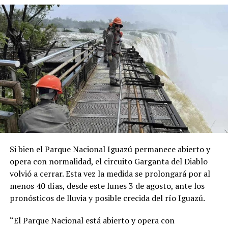
1926.
Una publicación compartida por Rebelión o Extinción Misiones (@xr.misiones)
“Cuando vi los talleres, los tractores, los tornos, la
soldadura y toda la infraestructura de capacitación
pensé inmediatamente en nuestros chicos. Me pareció
un sistema muy práctico y una experiencia que podía
marcarles el futuro”, contó Lory.
A partir de ese contacto, el director del instituto le
ofreció
dos becas de capacitación
gratuita por un mes
para operarios de la empresa, con la condición de que
tuvieran conocimientos básicos de alemán y que la firma
Si bien el Parque Nacional Iguazú permanece abierto y
cubriera los pasajes aéreos.
La propuesta fue aceptada
opera con normalidad, el circuito Garganta del Diablo
de inmediato.
volvió a cerrar. Esta vez la medida se prolongará por al
menos 40 días, desde este lunes 3 de agosto, ante los
“Mi esposa es profesora de alemán en una escuela
pronósticos de lluvia y posible crecida del río Iguazú.
técnica. Esa misma noche la llamé desde Alemania y
tanto ella como mi hijo David me dijeron: ‘Sí, vamos a
“El Parque Nacional está abierto y opera con
hacerlo’”, recordó.