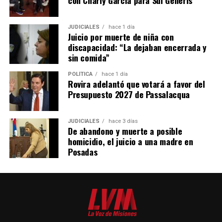
con Charly García para Sui Generis
desmalezadoras, fumigadoras, fertilizadoras y otros
equipos adaptados a las condiciones productivas de
JUDICIALES
hace 1 día
Misiones.
Juicio por muerte de niña con
discapacidad: “La dejaban encerrada y
Ante la caída de las ventas de maquinaria en los últimos
sin comida”
años, la empresa decidió diversificar su actividad
POLÍTICA
hace 1 día
incorporando reparaciones, servicios de corte con
Rovira adelantó que votará a favor del
pantógrafo y trabajos de diseño para terceros.
Presupuesto 2027 de Passalacqua
“Nos abrimos un poco para no dejar sin trabajo a los
muchachos. Formar un operario lleva años y perder ese
JUDICIALES
hace 3 días
De abandono y muerte a posible
capital humano sería un retroceso enorme”, afirmó
homicidio, el juicio a una madre en
Lory.
Posadas
Las máquinas fabricadas en Oberá ya fueron exportadas
a Estados Unidos, Uruguay y varias provincias
argentinas.
Tecnología pensada para Misiones