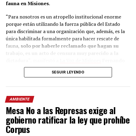
fauna en Misiones
.
“Para nosotros es un atropello institucional enorme
porque están utilizando la fuerza pública del Estado
para discriminar a una organización que, además, es la
única habilitada formalmente para hacer rescate de
fauna,
solo por haberle reclamado que hagan su
trabajo, es un acto de censura muy parecido a la
dictadura
“, manifestó a
La Voz de Misiones
Fernando
Piesco,
director del Centro de Conservación y Rescate
SEGUIR LEYENDO
de Fauna Silvestre Ohana.
Todo comenzó ayer jueves, cuando la cartera provincial
publicó, en esa red social, el rescate de cuatro aves
AMBIENTE
nativas que permanecían en cautiverio en la localidad de
Mesa No a las Represas exige al
Wanda. Fue entonces cuando Ohana respondió con el
gobierno ratificar la ley que prohíbe
siguiente mensaje: “@passalacquaok Cuando en un
procedimiento policial se constata la tenencia ilegal de
Corpus
fauna silvestre, corresponde realizar la denuncia penal e