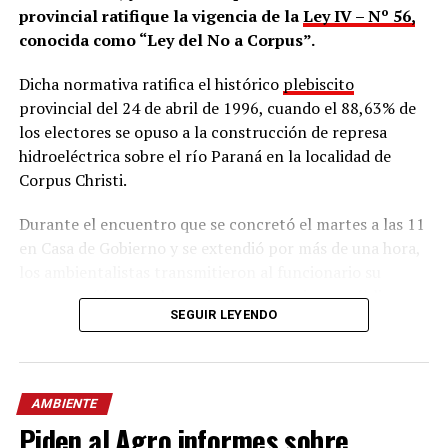
provincial ratifique la vigencia de la
Ley IV – Nº 56,
En cuestión de minutos,
el comentario fue eliminado
conocida como “Ley del No a Corpus”.
y la cuenta de Ohana terminó siendo bloqueada
por
la mencionada cuenta oficial del Ministerio de Ecología,
Dicha normativa ratifica el histórico
plebiscito
como también la del ministro Martín Recaman, el
provincial del 24 de abril de 1996, cuando el 88,63% de
subsecretario
Facundo Ringa
y el director general
los electores se opuso a la construcción de represa
Franco García Sosa
, ante lo cual están impedidos de
hidroeléctrica sobre el río Paraná en la localidad de
interactuar entre cuentas.
Corpus Christi.
Durante el encuentro que se concretó el martes a las 11
en Casa de Gobierno y se extendió por más de una hora,
los ambientalistas transmitieron al funcionario su
preocupación ante las recientes expresiones públicas
SEGUIR LEYENDO
que incitan la posibilidad de construir una represa sobre
el río Paraná.
Ante esto, exigieron el cumplimiento estricto de la
AMBIENTE
mencionada normativa que obliga al Poder Ejecutivo
Piden al Agro informes sobre
provincial a defender la postura de la consulta popular