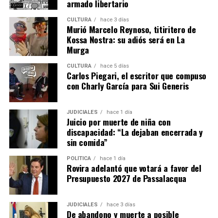
armado libertario
implementadas favorecen la convivencia entre
yaguaretés, pumas y productores ganaderos en toda la
CULTURA
hace 3 días
Murió Marcelo Reynoso, titiritero de
provincia.
“La convivencia es el camino”
, concluyeron.
Kossa Nostra: su adiós será en La
Murga
CULTURA
hace 5 días
Carlos Piegari, el escritor que compuso
con Charly García para Sui Generis
JUDICIALES
hace 1 día
Juicio por muerte de niña con
discapacidad: “La dejaban encerrada y
sin comida”
POLÍTICA
hace 1 día
Rovira adelantó que votará a favor del
Presupuesto 2027 de Passalacqua
JUDICIALES
hace 3 días
De abandono y muerte a posible