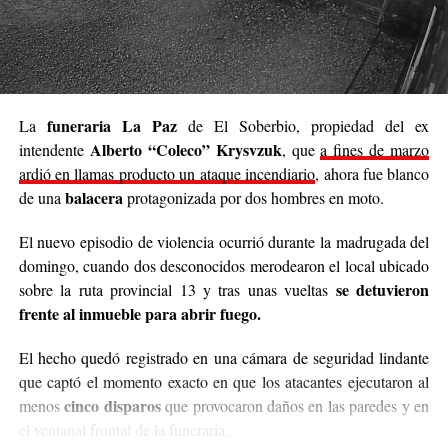
propio y con el acompañamiento de cada persona que
decide sumar su granito de arena, ya sea con
camperas,
buzos, sacos, frazadas, colchas, mantas, bufandas,
gorros, guantes y todo lo que pueda abrigar.
Cabe destacar que para mediados de mayo será la
funeraria La Paz
La
de El Soberbio, propiedad del ex
entrega de donaciones y tienen planificado realizar ollas
Alberto “Coleco” Krysvzuk
intendente
, que
a fines de marzo
populares de arroz con pollo, por lo que también
ardió en llamas producto un ataque incendiario
, ahora fue blanco
recibirán donaciones de alimentos no perecederos.
balacera
de una
protagonizada por dos hombres en moto.
Para comunicarse con el organizador de la iniciativa,
El nuevo episodio de violencia ocurrió durante la madrugada del
podrán enviar mensajes, audios o realizar llamadas al
domingo, cuando dos desconocidos merodearon el local ubicado
3764140551
o a través de Instagram
se detuvieron
sobre la ruta provincial 13 y tras unas vueltas
@agustin_pineiroo
.
frente al inmueble para abrir fuego.
El hecho quedó registrado en una cámara de seguridad lindante
que captó el momento exacto en que los atacantes ejecutaron al
cinco disparos
menos
que provocaron daños en las paredes y en
el ventanal frontal de la funeraria.