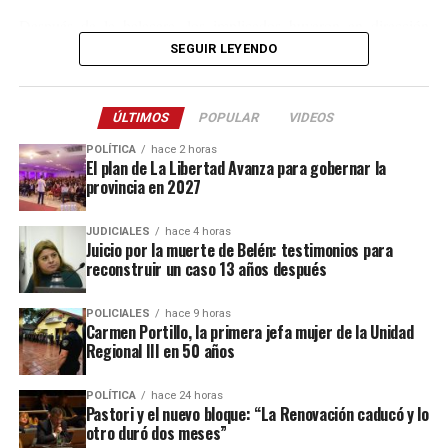
Después de la balacera, los implicados huyeron en dirección
hacia el acceso a El Soberbio y en el lugar intervino el personal
SEGUIR LEYENDO
de la comisaría Primera, quienes fueron requeridos a partir de un
llamado efectuado por el sereno del predio.
ÚLTIMOS
POPULAR
VIDEOS
Este ataque se suma a otros tantos episodios similares registrados
POLÍTICA
hace 2 horas
recientemente en contra de comercios o propiedades vinculadas a
El plan de La Libertad Avanza para gobernar la
provincia en 2027
Coleco, ex intendente de El Soberbio que en 2013 fue destituido
fraude, malversación de fondos y
del cargo por acusaciones de
JUDICIALES
hace 4 horas
asociación ilícita.
Juicio por la muerte de Belén: testimonios para
reconstruir un caso 13 años después
En el listado de hechos recientes figuran un incendio de cabañas
Tío Coleco
en el complejo
a fines de la semana pasada y otro
POLICIALES
hace 9 horas
ataque similar a la funeraria ahora baleada en a fines de marzo.
Carmen Portillo, la primera jefa mujer de la Unidad
Regional III en 50 años
Todos los episodios son investigados por el personal de la
comisaría local, aunque hasta el momento no se conocieron
POLÍTICA
hace 24 horas
Pastori y el nuevo bloque: “La Renovación caducó y lo
mayores novedades
.
otro duró dos meses”