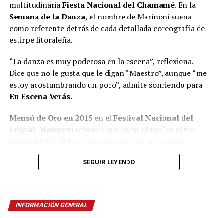
multitudinaria
Fiesta Nacional del Chamamé
. En la
Semana de la Danza
, el nombre de Marinoni suena
como referente detrás de cada detallada coreografía de
estirpe litoraleña.
“La danza es muy poderosa en la escena”, reflexiona.
Dice que no le gusta que le digan “Maestro”, aunque “me
estoy acostumbrando un poco”, admite sonriendo para
En Escena Verás
.
Mensú de Oro en 2015
en el
Festival Nacional del
Litoral
,
Marinoni
remarca que crear obras “es como
parir un hijo”, define y confiesa que “en mi peores
momentos saqué las mejores obras”.
SEGUIR LEYENDO
A pesar de quedar seleccionado
entre 600 personas
para integrar el B
allet Folklórico Nacional
al mando
de la renombrada
Norma Viola
, Marinoni concluye que
INFORMACIÓN GENERAL
“nunca me consideré un buen bailarín” y recuerda que