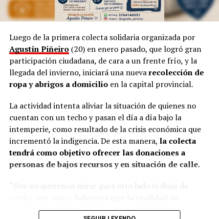
provocador, así como las manifestaciones populares de
las niñas representando a las
Vírgenes
, como también
los tamborileros afroamericanos que se mezclan con las
Luego de la primera colecta solidaria organizada por
costumbres tradicionales correntinas durante enero. “A
Agustín Piñeiro
(20) en enero pasado, que logró gran
veces no entendemos la cultura del Litoral”, define.
participación ciudadana, de cara a un frente frío, y la
llegada del invierno, iniciará una nueva
recolección de
En esa línea, en 2014, Marinoni incluyó al
Curupí
, el
ropa y abrigos a domicilio
en la capital provincial.
personaje de la mitología guaraní que tiene un pene
largo y envuelto en su cuerpo, un hecho que significó
La actividad intenta aliviar la situación de quienes no
una gran polémica en el anfiteatro Mario del Tránsito
cuentan con un techo y pasan el día a día bajo la
Cocomarola, de Corrientes, donde se hacía e festival
intemperie, como resultado de la crisis económica que
chamamecero.
incrementó la indigencia. De esta manera,
la colecta
tendrá como objetivo ofrecer las donaciones a
“Las políticas culturales son muy importantes”, apunta
personas de bajos recursos y en situación de calle.
el coreógrafo posadeño al considerar que siempre fue el
Estado el que garantizó las seguridad laboral a los
“Hoy no queremos mirar para otro lado ni dejar de
bailarines.
tender una mano.
Sabemos que la realidad de
muchos es difícil, que hay noches frías, mesas
“Nunca vino una empresa a decirme: Luis, vamos a
SEGUIR LEYENDO