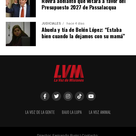
Rovira adelantó que votará a favor del
Presupuesto 2027 de Passalacqua
JUDICIALES
hace 4 días
Abuela y tía de Belén López: “Estaba
bien cuando la dejamos con su mamá”
LA VOZ DE LA GENTE
BAJO LA LUPA
LA VOZ ANIMAL
Director: Fernando Rumi | Contacto: