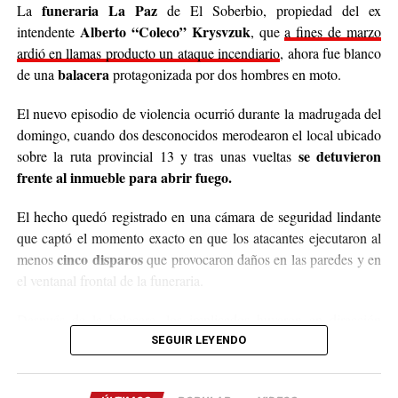
Cabe destacar que para mediados de mayo será la
funeraria La Paz
La
de El Soberbio, propiedad del ex
entrega de donaciones y tienen planificado realizar ollas
Alberto “Coleco” Krysvzuk
intendente
, que
a fines de marzo
populares de arroz con pollo, por lo que también
ardió en llamas producto un ataque incendiario
, ahora fue blanco
recibirán donaciones de alimentos no perecederos.
balacera
de una
protagonizada por dos hombres en moto.
Para comunicarse con el organizador de la iniciativa,
El nuevo episodio de violencia ocurrió durante la madrugada del
podrán enviar mensajes, audios o realizar llamadas al
domingo, cuando dos desconocidos merodearon el local ubicado
3764140551
o a través de Instagram
se detuvieron
sobre la ruta provincial 13 y tras unas vueltas
@agustin_pineiroo
.
frente al inmueble para abrir fuego.
El hecho quedó registrado en una cámara de seguridad lindante
que captó el momento exacto en que los atacantes ejecutaron al
cinco disparos
menos
que provocaron daños en las paredes y en
el ventanal frontal de la funeraria.
Después de la balacera, los implicados huyeron en dirección
hacia el acceso a El Soberbio y en el lugar intervino el personal
SEGUIR LEYENDO
de la comisaría Primera, quienes fueron requeridos a partir de un
llamado efectuado por el sereno del predio.