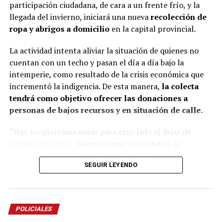
veces no entendemos la cultura del Litoral”, define.
participación ciudadana, de cara a un frente frío, y la
llegada del invierno, iniciará una nueva
recolección de
En esa línea, en 2014, Marinoni incluyó al
Curupí
, el
ropa y abrigos a domicilio
en la capital provincial.
personaje de la mitología guaraní que tiene un pene
largo y envuelto en su cuerpo, un hecho que significó
La actividad intenta aliviar la situación de quienes no
una gran polémica en el anfiteatro Mario del Tránsito
cuentan con un techo y pasan el día a día bajo la
Cocomarola, de Corrientes, donde se hacía e festival
intemperie, como resultado de la crisis económica que
chamamecero.
incrementó la indigencia. De esta manera,
la colecta
tendrá como objetivo ofrecer las donaciones a
“Las políticas culturales son muy importantes”, apunta
personas de bajos recursos y en situación de calle.
el coreógrafo posadeño al considerar que siempre fue el
Estado el que garantizó las seguridad laboral a los
“Hoy no queremos mirar para otro lado ni dejar de
bailarines.
tender una mano.
Sabemos que la realidad de
muchos es difícil, que hay noches frías, mesas
“Nunca vino una empresa a decirme: Luis, vamos a
SEGUIR LEYENDO
vacías y corazones que necesitan un poco de
poner una compañía para llevarlos afuera. Siempre el
compañía.
Por eso esta colecta nace desde lo más
Estado estuvo para garantizar espacios para la
sincero: las ganas de estar presentes, de no ser
excelencia artística”.
indiferentes y de hacer algo, por más pequeño que
POLICIALES
parezca”, expresó Piñeiro.