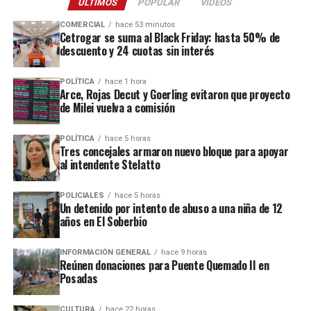
ÚLTIMOS
POPULAR
VIDEOS
Este ataque se suma a otros tantos episodios similares registrados
COMERCIAL
hace 53 minutos
recientemente en contra de comercios o propiedades vinculadas a
Cetrogar se suma al Black Friday: hasta 50% de
descuento y 24 cuotas sin interés
Coleco, ex intendente de El Soberbio que en 2013 fue destituido
fraude, malversación de fondos y
del cargo por acusaciones de
POLÍTICA
hace 1 hora
asociación ilícita.
Arce, Rojas Decut y Goerling evitaron que proyecto
de Milei vuelva a comisión
En el listado de hechos recientes figuran un incendio de cabañas
Tío Coleco
en el complejo
a fines de la semana pasada y otro
POLÍTICA
hace 5 horas
ataque similar a la funeraria ahora baleada en a fines de marzo.
Tres concejales armaron nuevo bloque para apoyar
al intendente Stelatto
Todos los episodios son investigados por el personal de la
comisaría local, aunque hasta el momento no se conocieron
POLICIALES
hace 5 horas
Un detenido por intento de abuso a una niña de 12
mayores novedades
.
años en El Soberbio
INFORMACIÓN GENERAL
hace 9 horas
Reúnen donaciones para Puente Quemado II en
Posadas
CULTURA
hace 22 horas