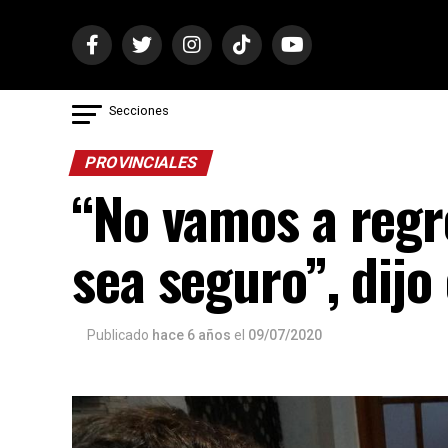
Secciones
PROVINCIALES
“No vamos a regr
sea seguro”, dijo
Publicado
hace 6 años
el
09/07/2020