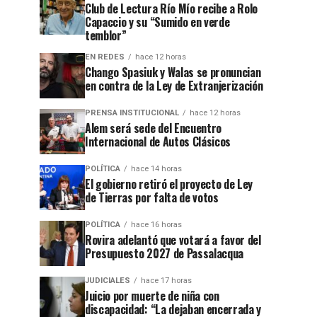
Club de Lectura Río Mío recibe a Rolo
Capaccio y su “Sumido en verde
temblor”
EN REDES
hace 12 horas
Chango Spasiuk y Walas se pronuncian
en contra de la Ley de Extranjerización
PRENSA INSTITUCIONAL
hace 12 horas
Alem será sede del Encuentro
Internacional de Autos Clásicos
POLÍTICA
hace 14 horas
El gobierno retiró el proyecto de Ley
de Tierras por falta de votos
POLÍTICA
hace 16 horas
Rovira adelantó que votará a favor del
Presupuesto 2027 de Passalacqua
JUDICIALES
hace 17 horas
Juicio por muerte de niña con
discapacidad: “La dejaban encerrada y