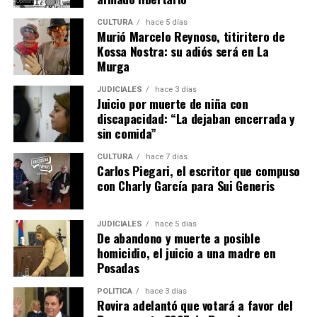
CULTURA
hace 5 días
Murió Marcelo Reynoso, titiritero de
Kossa Nostra: su adiós será en La
Una publicación compartida por EMiPA (@emipaok)
Murga
JUDICIALES
hace 3 días
Juicio por muerte de niña con
discapacidad: “La dejaban encerrada y
sin comida”
CULTURA
hace 7 días
Carlos Piegari, el escritor que compuso
con Charly García para Sui Generis
JUDICIALES
hace 5 días
De abandono y muerte a posible
homicidio, el juicio a una madre en
Posadas
POLÍTICA
hace 3 días
Rovira adelantó que votará a favor del