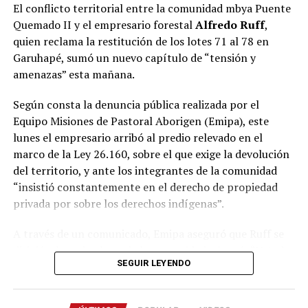
El conflicto territorial entre la comunidad mbya Puente
Quemado II y el empresario forestal
Alfredo Ruff
,
Durante la reunión, las autoridades repasaron el
quien reclama la restitución de los lotes 71 al 78 en
cronograma previsto para el comienzo de la nueva
Garuhapé, sumó un nuevo capítulo de “tensión y
conexión, cuyo
vuelo inaugural tendrá lugar el
amenazas” esta mañana.
próximo 1 de noviembre
, además de intercambiar
perspectivas sobre el impacto que tendrá la
Según consta la denuncia pública realizada por el
incorporación de esta alternativa para el desarrollo del
Equipo Misiones de Pastoral Aborigen (Emipa), este
turismo, la actividad económica y la movilidad de los
lunes el empresario arribó al predio relevado en el
misioneros.
marco de la Ley 26.160, sobre el que exige la devolución
del territorio, y ante los integrantes de la comunidad
“Es muy importante para Misiones, porque somos una
“insistió constantemente en el derecho de propiedad
provincia turística y porque somos más de un millón y
privada por sobre los derechos indígenas”.
medio de misioneros. Además, Buenos Aires nos queda
lejos, por lo que ampliar la cantidad de vuelos agiliza la
A través de un comunicado, Emipa aseguró que Ruff se
economía en todos los sentidos. También favorece el
dirigió a los miembros de la comunidad y lanzó: “Ustedes
flujo de empresas y de inversiones. Por eso, contar con
SEGUIR LEYENDO
son paraguayos” y “usurpadores”.
una mayor conectividad aérea es algo muy positivo para
toda la provincia”, remarcó Passalacqua durante la
En un video que fue adjunto al escrito difundido en sus
reunión.