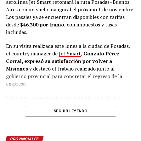
aerolínea Jet Smart retomará la ruta Posadas–Buenos
Aires con un vuelo inaugural el próximo 1 de noviembre.
Puente Quemado II
Los pasajes ya se encuentran disponibles con tarifas
desde
$46.300 por tramo
, con impuestos y tasas
Seguidamente,
refirió al
desalojo
que sufrió la
incluidas.
comunidad mbya Puente Quemado II el 28 de julio
pasado, medida judicial ordenada por el juez
Roberto
En su visita realizada este lunes a la ciudad de Posadas,
Sena
y que -a 48 horas de su aplicación- fue suspendido
el country manager de
Jet Smart
,
Gonzalo Pérez
por la Fiscalía de Instrucción de Puerto Rico,
Corral, expresó su satisfacción por volver a
encabezada por
Héctor Simón
.
Misiones
y destacó el trabajo realizado junto al
gobierno provincial para concretar el regreso de la
“Esta unidad es indispensablemente importantísima y
empresa.
me siento orgulloso de ser parte. Somos nosotros los
responsables y tenemos la obligación como pueblo,
“Muy contentos de estar nuevamente en la Casa de
persona y ciudadano de defender nuestro territorio y
Gobierno de Misiones con el gobernador
Hugo
nuestra tierra que tanto queremos. Nuestros ancestros
SEGUIR LEYENDO
Passalacqua
y el ministro de Turismo
José María
la han defendido antiguamente de los extranjeros para
Arrúa
. Venimos a contarles sobre la
apertura de la
que por lo menos tengamos paz y tranquilidad.
venta de los vuelos que van a conectar Buenos Aires
Agradezco este espacio y pido que el territorio de
con Posadas a partir del 1 de noviembre
”, señaló.
Puente Quemado II sea devuelto
“, ponderó.
PROVINCIALES