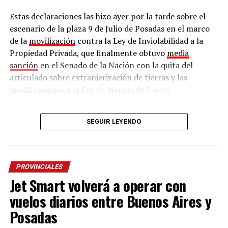
Estas declaraciones las hizo ayer por la tarde sobre el
escenario de la plaza 9 de Julio de Posadas en el marco
de la
movilización
contra la Ley de Inviolabilidad a la
Propiedad Privada, que finalmente obtuvo
media
sanción
en el Senado de la Nación con la quita del
articulado sobre extranjerización de tierras y las
modificaciones a la Ley de Manejo de Fuego.
En este contexto, recordó: “
En Misiones casi el 60% de
SEGUIR LEYENDO
las comunidades no tiene título de propiedad
.
Pedimos que se regularice la situación indígena porque
somos los que más sufrimos desde el siglo pasado. Nos
ponen a Andresito como prócer, pero en la actualidad
PROVINCIALES
tampoco hay garantías de derechos, no somos
Jet Smart volverá a operar con
respetados como pueblo,
somos expulsados de
vuelos diarios entre Buenos Aires y
nuestra propia casa
”.
Posadas
De esta manera, apuntó contra la falta de garantías en