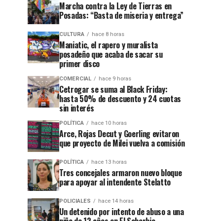
Marcha contra la Ley de Tierras en
Posadas: “Basta de miseria y entrega”
CULTURA
hace 8 horas
Maniatic, el rapero y muralista
posadeño que acaba de sacar su
primer disco
COMERCIAL
hace 9 horas
Cetrogar se suma al Black Friday:
hasta 50% de descuento y 24 cuotas
sin interés
POLÍTICA
hace 10 horas
Arce, Rojas Decut y Goerling evitaron
que proyecto de Milei vuelva a comisión
POLÍTICA
hace 13 horas
Tres concejales armaron nuevo bloque
para apoyar al intendente Stelatto
POLICIALES
hace 14 horas
Un detenido por intento de abuso a una