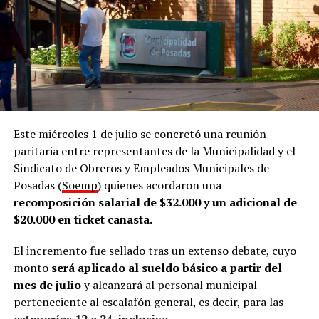
“Estamos hablando de que
recibimos más de mil
personas por mes
y, actualmente, trabajamos con unas
25 empresas por mes”, remarcó.
Acompañamiento
El director comentó que la Oficina de Empleo funciona
dentro de la Dirección de Empleo y Formación, que
Este miércoles 1 de julio se concretó una reunión
también nuclea a la Oficina de Datos de la Municipalidad
paritaria entre representantes de la Municipalidad y el
de posadeña. En ese marco, señaló que el área desarrolla
Sindicato de Obreros y Empleados Municipales de
tres líneas de trabajo.
Posadas (
Soemp
) quienes acordaron una
recomposición salarial de $32.000 y un adicional de
De acuerdo con lo que contó Abrazian a
LVM
, la primera
$20.000 en ticket canasta.
línea de trabajo es la
intermediación laboral
, que
consiste en acompañar a quienes buscan empleo y, al
El incremento fue sellado tras un extenso debate, cuyo
mismo tiempo, asistir a las empresas en los procesos de
monto
será aplicado al sueldo básico a partir del
selección de personal.
mes de julio
y alcanzará al personal municipal
perteneciente al escalafón general, es decir, para las
“Conectar a las personas que están en búsqueda de