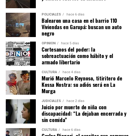
Otra de las principales funciones del organismo es la
POLICIALES
hace 6 días
capacitación gratuita para fortalecer los perfiles
Balearon una casa en el barrio 110
laborales.
Viviendas en Garupá: buscan un auto
negro
“Las consideramos como la principal herramienta que le
OPINIÓN
hace 5 días
podemos facilitar a los chicos que están en el proceso de
Cortesanos del poder: la
búsqueda laboral”, sostuvo Abrazian.
sobreactuación como hábito y el
armado libertario
Las propuestas se dividen en cuatro ejes. El primero está
CULTURA
hace 4 días
orientado al primer empleo e incluye talleres propios
Murió Marcelo Reynoso, titiritero de
sobre armado de currículum, entrevistas laborales,
Kossa Nostra: su adiós será en La
orientación laboral, coaching para el empleo,
Murga
empleabilidad y oratoria.
JUDICIALES
hace 2 días
Juicio por muerte de niña con
Además, se dictan capacitaciones para emprendedores,
discapacidad: “La dejaban encerrada y
cursos de oficios y formaciones en habilidades aplicables
sin comida”
al empleo formal, como informática, Excel, diseño,
marketing, manejo de redes sociales y fotografía.
CULTURA
hace 6 días
Carlos Piegari, el escritor que compuso