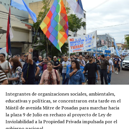
Sin embargo, el oficialismo fracasó en su propósito de
cambiar para la reforma de la Ley de Manejo del Fuego,
ya que había senadores dialoguistas que rechazaban esta
propuesta.
Los radicales
Maximiliano Abad
y
Daniel
Kroneberger
, además de
Terenzi
,
Royón
,
Alejandra
Vigo
, los santacruceños
Carambia
y
Gadano, la
tucumana Beatriz Oliva
y
dos representantes
misioneros
, rechazaron los cambios a la ley promovida
por
Máximo Kirchner
.
La
ley
vigente, impulsada en 2020, prohíbe modificar
durante
60 años
el uso de bosques nativos y humedales
Integrantes de organizaciones sociales, ambientales,
afectados por incendios y durante
30 años
en el caso de
educativas y políticas, se concentraron esta tarde en el
tierras agropecuarias. El Gobierno busca flexibilizar ese
Mástil de avenida Mitre de Posadas para marchar hacia
régimen al considerar que castiga a los propietarios de
la plaza 9 de Julio en rechazo al proyecto de Ley de
los inmuebles incendiados.
Inviolabilidad a la Propiedad Privada impulsada por el
gobierno nacional.