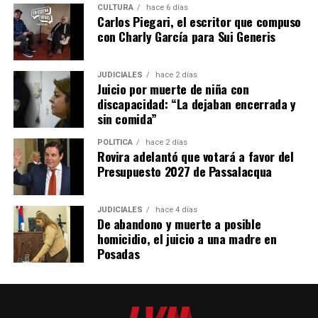
protección de las zonas de frontera hídrica, con el
CULTURA
hace 6 días
Carlos Piegari, el escritor que compuso
Acuífero Guaraní como patrimonio estratégico
con Charly García para Sui Generis
irrenunciable; la custodia de la biodiversidad; el
federalismo real; la educación como motor de
desarrollo; el trabajo, la producción y la innovación, con
JUDICIALES
hace 2 días
Juicio por muerte de niña con
el crecimiento equilibrado en los casi 30.000 km² de la
discapacidad: “La dejaban encerrada y
provincia, generando más oportunidades para cerca de
sin comida”
1.300.000 misioneros”.
POLÍTICA
hace 2 días
Rovira adelantó que votará a favor del
“Estoy a disposición para llevar la voz del gobierno de
Presupuesto 2027 de Passalacqua
mi provincia al Congreso de la Nación”, señaló Rojas
Decut y finalizó: “Esa es una causa que no admite
grietas, porque la identidad misionera es una forma de
JUDICIALES
hace 4 días
De abandono y muerte a posible
construir futuro poniendo siempre a Misiones en primer
homicidio, el juicio a una madre en
lugar”.
Posadas