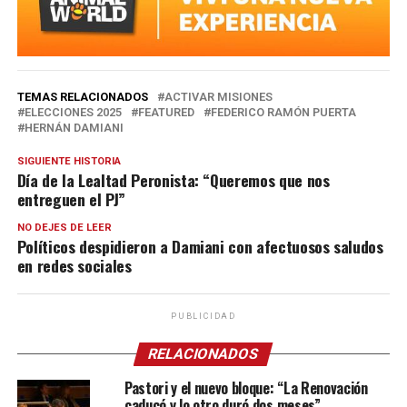
TEMAS RELACIONADOS
ACTIVAR MISIONES
ELECCIONES 2025
FEATURED
FEDERICO RAMÓN PUERTA
HERNÁN DAMIANI
SIGUIENTE HISTORIA
Día de la Lealtad Peronista: “Queremos que nos
entreguen el PJ”
NO DEJES DE LEER
Políticos despidieron a Damiani con afectuosos saludos
en redes sociales
PUBLICIDAD
RELACIONADOS
Pastori y el nuevo bloque: “La Renovación
caducó y lo otro duró dos meses”