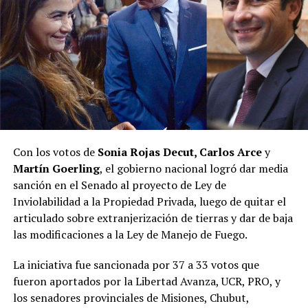
interpretando las necesidades de la gente es el que
conduce el gobernador Hugo Passalacqua”, contestó el
legislador.
“Hoy, la política misionera se transformó, ve otras
cosas. Y aquel espacio político, que fue muy importante
en la política misionera, perdió la capacidad de
interpretar lo que la sociedad estaba demandando, y hay
un nuevo espacio que está ocupando esa tarea”, resumió.
Con los votos de
Sonia Rojas Decut, Carlos Arce
y
Martín Goerling
, el gobierno nacional logró dar media
Pastori sostuvo que “la Renovación caducó de un día
sanción en el Senado al proyecto de Ley de
para el otro” y que Encuentro Misionero, el sello con el
Inviolabilidad a la Propiedad Privada, luego de quitar el
que Rovira reemplazó al Partido de la Concordia Social,
articulado sobre extranjerización de tierras y dar de baja
“duró dos meses”; y que “en esa obligación de volver a
las modificaciones a la Ley de Manejo de Fuego.
generar una política buena, que interprete a la gente y
de soluciones”, es que despuntó el Movimiento Por lo
La iniciativa fue sancionada por 37 a 33 votos que
que Viene, que busca la reelección del gobernador
fueron aportados por la Libertad Avanza, UCR, PRO, y
Passalacqua en 2027.
los senadores provinciales de Misiones, Chubut,