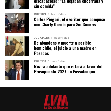
discapacidad: “La dejaban encerrada y
sin comida”
CULTURA
hace 7 días
Carlos Piegari, el escritor que compuso
con Charly García para Sui Generis
Alrededor de 400 personas marcharon en la capital provincial
JUDICIALES
hace 4 días
De abandono y muerte a posible
homicidio, el juicio a una madre en
Al igual que en otros puntos de la provincia y del país, la
Posadas
movilización se realizó durante la sesión en la que se
debatió el proyecto de Ley de Inviolabilidad de la
POLÍTICA
hace 3 días
Rovira adelantó que votará a favor del
Propiedad Privada en el
Senado de la Nación
.
Presupuesto 2027 de Passalacqua
Sin la parte de extranjerización del territorio, el paquete
del ministro de Desregulación,
Federico Sturzenegger
,
modifica el Código Procesal Civil y Comercial,
habilitando los “desalojos exprés” de propiedades
ocupadas mediante procesos judiciales sumarísimos que
no necesitan de sentencia firme, entre otros temas.