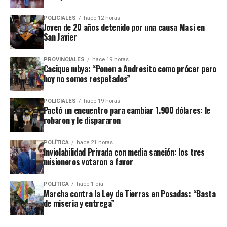
ribereñas, al igual que el 65% de los ríos y el 41% de las
ponerse al día, que se contarán desde que reciben la
nacientes de agua quedarían desregularizadas”.
respectiva notificación.
POLICIALES
hace 12 horas
Joven de 20 años detenido por una causa Masi en
San Javier
– La notificación se deberá realizar en el domicilio
denunciado en el contrato o también por correo
PROVINCIALES
hace 19 horas
electrónico y deberá precisar el lugar exacto del pago.
Cacique mbya: “Ponen a Andresito como prócer pero
hoy no somos respetados”
– Si se mantiene el incumplimiento del inquilino, el
propietario puede iniciar la acción de desalojo que se
POLICIALES
hace 19 horas
Pactó un encuentro para cambiar 1.900 dólares: le
efectuará en un plazo de 10 días hábiles.
robaron y le dispararon
– El propietario no puede negarse a recibir las llaves ni
POLÍTICA
hace 21 horas
poner condiciones para aceptarlas, aunque puede dejar
Inviolabilidad Privada con media sanción: los tres
asentado por escrito que quedan deudas pendientes por
misioneros votaron a favor
reclamar después.
Marcha contra la Ley de Tierras en Posadas
POLÍTICA
hace 1 día
Marcha contra la Ley de Tierras en Posadas: “Basta
– En el caso de que haya
menores o adultos en
de miseria y entrega”
situación de desamparado,
el juez deberá darles
Durante la lectura de un documento colectivo, los
intervención obligatoria a los organismos de protección
presentes hicieron referencia a los datos del
Registro