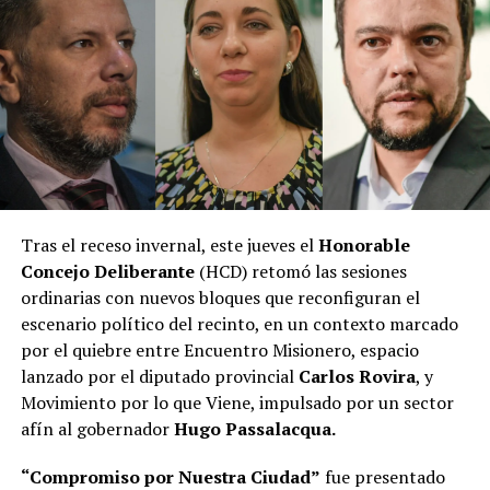
obligaciones como el “lucro cesante” y la actualización
de las indemnizaciones por inflación más y una tasa de
interés comercial activa.
También reforma la Ley de Manejo del Fuego 26.815,
sancionada a fines de 2012 y modificada en 2020, que
establece los “presupuestos mínimos de protección
ambiental” destinados a prevenir y combatir los
incendios forestales y rurales en el país.
Tras el receso invernal, este jueves el
Honorable
En concreto, el proyecto elimina la normativa
Concejo Deliberante
(HCD) retomó las sesiones
introducida en 2020 por el peronismo para impedir la
ordinarias con nuevos bloques que reconfiguran el
modificación del uso de tierras que hayan sufrido
escenario político del recinto, en un contexto marcado
incendios de cualquier tipo, prohibiendo su venta o
por el quiebre entre Encuentro Misionero, espacio
loteo por plazos de entre 30 y 60 años, para evitar
lanzado por el diputado provincial
Carlos Rovira
, y
quemas intencionales con fines inmobiliarios o
Movimiento por lo que Viene, impulsado por un sector
agropecuarios.
afín al gobernador
Hugo Passalacqua.
Monobloque
“Compromiso por Nuestra Ciudad”
fue presentado