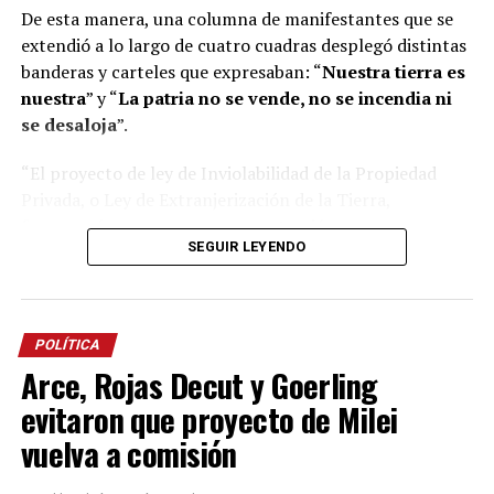
De esta manera, una columna de manifestantes que se
extendió a lo largo de cuatro cuadras desplegó distintas
banderas y carteles que expresaban: “
Nuestra tierra es
nuestra
” y “
La patria no se vende, no se incendia ni
se desaloja
”.
“El proyecto de ley de Inviolabilidad de la Propiedad
Privada, o Ley de Extranjerización de la Tierra,
favorecería a una mayor concentración y
SEGUIR LEYENDO
extranjerización de la tierra, permitiendo una mayor
participación de grandes grupos económicos en la
compra de tierras productivas”, alertó uno de los
manifestantes presentes.
POLÍTICA
Arce, Rojas Decut y Goerling
Y añadió: “
Misiones es capital de la biodiversidad, su
territorio está sobre el Acuífero Guaraní y eso es
evitaron que proyecto de Milei
estratégico considerando además su ubicación
vuelva a comisión
geográfica en la Triple Frontera
. El 78% de los lagos
quedaría sin protección ante la compra de tierras