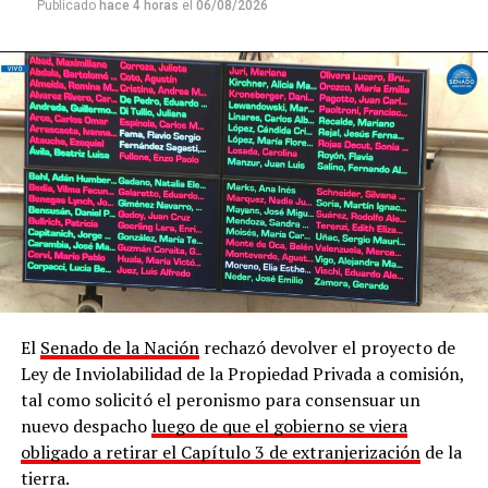
Publicado
hace 4 horas
el
06/08/2026
ribereñas, al igual que el 65% de los ríos y el 41% de las
nacientes de agua quedarían desregularizadas”.
El
Senado de la Nación
rechazó devolver el proyecto de
Ley de Inviolabilidad de la Propiedad Privada a comisión,
tal como solicitó el peronismo para consensuar un
Marcha contra la Ley de Tierras en Posadas
nuevo despacho
luego de que el gobierno se viera
obligado a retirar el Capítulo 3 de extranjerización
de la
Durante la lectura de un documento colectivo, los
tierra.
presentes hicieron referencia a los datos del
Registro