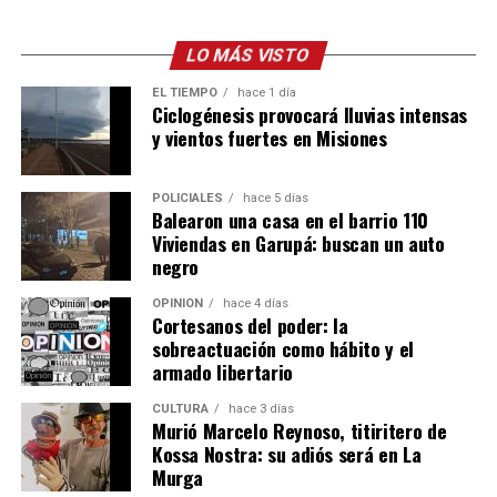
En caso de que decidan conformar un nuevo bloque o
sumarse a alguno de los ya existentes, Encuentro
LO MÁS VISTO
Misionero quedaría sin representación en el Concejo
capitalino.
EL TIEMPO
hace 1 día
Ciclogénesis provocará lluvias intensas
y vientos fuertes en Misiones
POLICIALES
hace 5 días
Balearon una casa en el barrio 110
Viviendas en Garupá: buscan un auto
negro
OPINIÓN
hace 4 días
Cortesanos del poder: la
sobreactuación como hábito y el
armado libertario
CULTURA
hace 3 días
Murió Marcelo Reynoso, titiritero de
Kossa Nostra: su adiós será en La
Murga