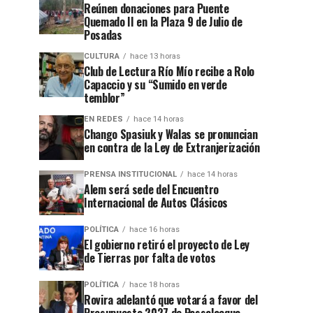
Reúnen donaciones para Puente
Quemado II en la Plaza 9 de Julio de
Posadas
CULTURA
hace 13 horas
Club de Lectura Río Mío recibe a Rolo
Capaccio y su “Sumido en verde
temblor”
EN REDES
hace 14 horas
Chango Spasiuk y Walas se pronuncian
en contra de la Ley de Extranjerización
PRENSA INSTITUCIONAL
hace 14 horas
Alem será sede del Encuentro
Internacional de Autos Clásicos
POLÍTICA
hace 16 horas
El gobierno retiró el proyecto de Ley
de Tierras por falta de votos
POLÍTICA
hace 18 horas
Rovira adelantó que votará a favor del