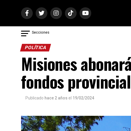
Secciones
POLÍTICA
Misiones abonará
fondos provincia
Publicado
hace 2 años
el
19/02/2024