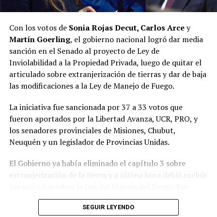
interpretar lo que la sociedad estaba demandando, y hay
un nuevo espacio que está ocupando esa tarea”, resumió.
Con los votos de
Sonia Rojas Decut, Carlos Arce
y
Martín Goerling
, el gobierno nacional logró dar media
Pastori sostuvo que “la Renovación caducó de un día
sanción en el Senado al proyecto de Ley de
para el otro” y que Encuentro Misionero, el sello con el
Inviolabilidad a la Propiedad Privada, luego de quitar el
que Rovira reemplazó al Partido de la Concordia Social,
articulado sobre extranjerización de tierras y dar de baja
“duró dos meses”; y que “en esa obligación de volver a
las modificaciones a la Ley de Manejo de Fuego.
generar una política buena, que interprete a la gente y
de soluciones”, es que despuntó el Movimiento Por lo
La iniciativa fue sancionada por 37 a 33 votos que
que Viene, que busca la reelección del gobernador
fueron aportados por la Libertad Avanza, UCR, PRO, y
Passalacqua en 2027.
los senadores provinciales de Misiones, Chubut,
Neuquén y un legislador de Provincias Unidas.
Volver a los 17
El Gobierno ya había eliminado el capítulo 3 sobre
El nuevo bloque, bautizado Por lo que viene, al que
extranjerización de la tierra y a última hora debió excluir
también se acopló Pastori, quedó integrado por
Juan
los artículos sobre la Ley del Manejo del Fuego.
Ese
José Szychowski
, que fue elegido para presidir el
respaldo se obtuvo con los
21 votos de La Libertad
espacio;
Arabela Soler
,
Rudi Bundziak
,
Roque
SEGUIR LEYENDO
Avanza
,
9 de la UCR
,
3 del PRO
, los dos senadores
Soboczinski
,
Hugo Benítez
,
Carmen Méndez Azón
,