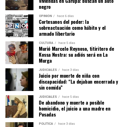
Viviendas en Garupá: buscan un auto
Andresito, San Antonio, Eldorado, Puerto Piray,
negro
Se podrá presentar documentos digitales en los
Montecarlo, El Alcázar, Puerto Rico. “Estos municipios
Registros de la Propiedad de todo el país, aunque en
conforman un corredor estratégico de fuerte presencia
OPINIÓN
hace 6 días
algunas jurisdicciones ya se permiten.
Cortesanos del poder: la
de capitales extranjeros en el norte de nuestra
sobreactuación como hábito y el
provincia”, lamentaron.
El proyecto modifica la ley “Pierri” de regularización
armado libertario
dominial para que puedan acceder a la escritura de esa
CULTURA
hace 5 días
vivienda única para las familias que tengan una posesión
Murió Marcelo Reynoso, titiritero de
pública durante los 10 años anteriores para poder
Kossa Nostra: su adiós será en La
acceder a ese beneficio.
Murga
JUDICIALES
hace 3 días
Juicio por muerte de niña con
discapacidad: “La dejaban encerrada y
sin comida”
JUDICIALES
hace 5 días
De abandono y muerte a posible
homicidio, el juicio a una madre en
Posadas
Alrededor de 400 personas marcharon en la capital provincial
POLÍTICA
hace 3 días