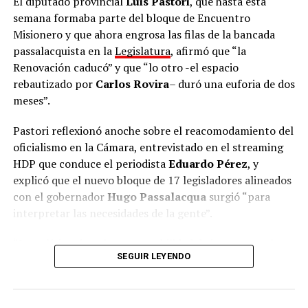
El diputado provincial
Luis Pastori
, que hasta esta
semana formaba parte del bloque de Encuentro
Misionero y que ahora engrosa las filas de la bancada
passalacquista en la
Legislatura
, afirmó que “la
Renovación caducó” y que “lo otro -el espacio
rebautizado por
Carlos Rovira
– duró una euforia de dos
meses”.
Pastori reflexionó anoche sobre el reacomodamiento del
oficialismo en la Cámara, entrevistado en el streaming
HDP que conduce el periodista
Eduardo Pérez
, y
explicó que el nuevo bloque de 17 legisladores alineados
con el gobernador
Hugo Passalacqua
surgió “para
interpretar las necesidades de la gente”.
“La política tiene la responsabilidad de interpretar la
SEGUIR LEYENDO
necesidad de la gente y transformarla en soluciones”,
argumentó Pastori y señaló que “cuando la política
pierde esa capacidad de interpretar lo que necesita la