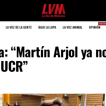
NUEV
LA VOZ DE LA GENTE
BAJO LA LUPA
LA VOZ ANIMAL
OPINIÓN
: “Martín Arjol ya n
a UCR”