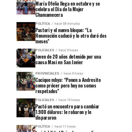
María Ofelia llega en octubre y se
celebra el Día de la Mujer
Chamamecera
POLÍTICA
hace 58 minutos
Pastori y el nuevo bloque: “La
Renovación caducó y lo otro duró dos
meses”
POLICIALES
hace 3 horas
Joven de 20 años detenido por una
causa Masi en San Javier
PROVINCIALES
hace 9 horas
Cacique mbya: “Ponen a Andresito
como prócer pero hoy no somos
respetados”
POLICIALES
hace 10 horas
Pactó un encuentro para cambiar
1.900 dólares: le robaron y le
dispararon
POLÍTICA
hace 11 horas