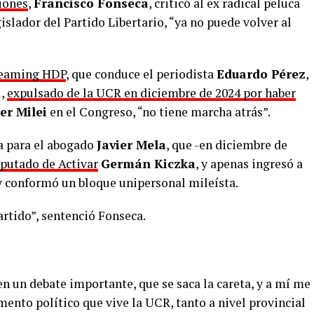
iones
,
Francisco Fonseca
, criticó al ex radical peluca
islador del Partido Libertario, “ya no puede volver al
reaming HDP
, que conduce el periodista
Eduardo Pérez
,
l,
expulsado de la UCR en diciembre de 2024 por haber
ier Milei
en el Congreso, “no tiene marcha atrás”.
ca para el abogado
Javier Mela
, que -en diciembre de
iputado de Activar
Germán Kiczka
, y apenas ingresó a
 y conformó un bloque unipersonal mileísta.
artido”, sentenció Fonseca.
n un debate importante, que se saca la careta, y a mí me
ento político que vive la UCR, tanto a nivel provincial