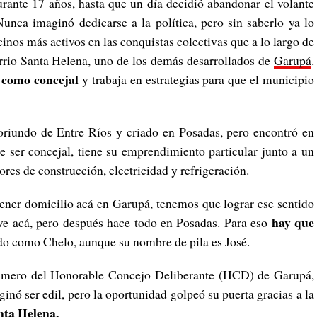
urante 17 años, hasta que un día decidió abandonar el volante
unca imaginó dedicarse a la política, pero sin saberlo ya lo
inos más activos en las conquistas colectivas que a lo largo de
arrio Santa Helena, uno de los demás desarrollados de
Garupá
.
como concejal
y trabaja en estrategias para que el municipio
 oriundo de Entre Ríos y criado en Posadas, pero encontró en
ser concejal, tiene su emprendimiento particular junto a un
res de construcción, electricidad y refrigeración.
ener domicilio acá en Garupá, tenemos que lograr ese sentido
hay que
ve acá, pero después hace todo en Posadas. Para eso
ido como Chelo, aunque su nombre de pila es José.
rimero del Honorable Concejo Deliberante (HCD) de Garupá,
inó ser edil, pero la oportunidad golpeó su puerta gracias a la
ta Helena.