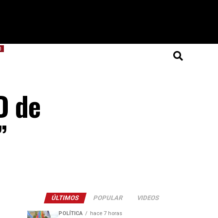
O
D de
”
ÚLTIMOS
POPULAR
VIDEOS
POLÍTICA
hace 7 horas