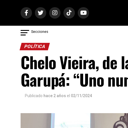
Secciones
POLÍTICA
Chelo Vieira, de 
Garupá: “Uno nun
Publicado
hace 2 años
el
02/11/2024