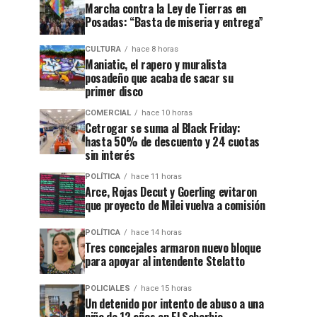
Marcha contra la Ley de Tierras en
Posadas: “Basta de miseria y entrega”
CULTURA
hace 8 horas
Maniatic, el rapero y muralista
posadeño que acaba de sacar su
primer disco
COMERCIAL
hace 10 horas
Cetrogar se suma al Black Friday:
hasta 50% de descuento y 24 cuotas
sin interés
POLÍTICA
hace 11 horas
Arce, Rojas Decut y Goerling evitaron
que proyecto de Milei vuelva a comisión
POLÍTICA
hace 14 horas
Tres concejales armaron nuevo bloque
para apoyar al intendente Stelatto
POLICIALES
hace 15 horas
Un detenido por intento de abuso a una