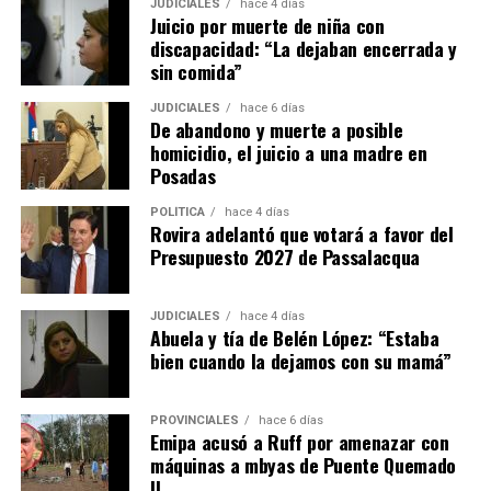
JUDICIALES
hace 4 días
Juicio por muerte de niña con
– El propietario no puede negarse a recibir las llaves ni
discapacidad: “La dejaban encerrada y
poner condiciones para aceptarlas, aunque puede dejar
sin comida”
asentado por escrito que quedan deudas pendientes por
reclamar después.
JUDICIALES
hace 6 días
De abandono y muerte a posible
homicidio, el juicio a una madre en
– En el caso de que haya
menores o adultos en
Posadas
situación de desamparado,
el juez deberá darles
intervención obligatoria a los organismos de protección
POLÍTICA
hace 4 días
Rovira adelantó que votará a favor del
locales y al Ministerio Público Tutelar.
Presupuesto 2027 de Passalacqua
Expropiaciones
JUDICIALES
hace 4 días
Abuela y tía de Belén López: “Estaba
– La declaración de utilidad pública se deberá aplicar de
bien cuando la dejamos con su mamá”
manera restrictiva declaración de “utilidad pública”
deberá interpretarse de manera restrictiva.
PROVINCIALES
hace 6 días
– El Estado deberá fundamentar los motivos claramente
Emipa acusó a Ruff por amenazar con
máquinas a mbyas de Puente Quemado
de esa medida.
II