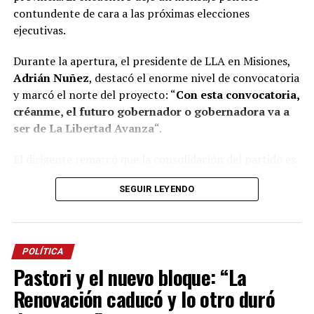
contundente de cara a las próximas elecciones
ejecutivas.
Durante la apertura, el presidente de LLA en Misiones,
Adrián Nuñez
, destacó el enorme nivel de convocatoria
y marcó el norte del proyecto: “
Con esta convocatoria,
créanme, el futuro gobernador o gobernadora va a
ser de La Libertad Avanza
“.
El dirigente remarcó que la consolidación del partido es
el resultado de un esfuerzo genuino y colectivo,
SEGUIR LEYENDO
construido en tiempo récord. “Acá nadie es Maradona ni
Messi, necesitamos trabajar en equipo. Si llegamos hasta
acá es porque tuvimos la capacidad entre todos de
construir esto en menos de 18 meses”, aseguró Nuñez,
POLÍTICA
subrayando el desafío de preparar equipos técnicos
Pastori y el nuevo bloque: “La
sólidos para gobernar los municipios y la provincia.
Renovación caducó y lo otro duró
Además, Nuñez trazó una línea clara frente a las viejas