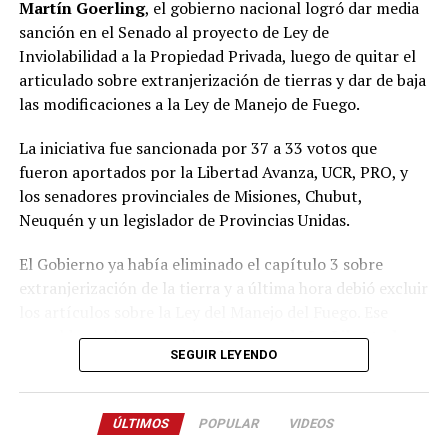
Martín Goerling
, el gobierno nacional logró dar media
Pastori sostuvo que “la Renovación caducó de un día
sanción en el Senado al proyecto de Ley de
para el otro” y que Encuentro Misionero, el sello con el
Inviolabilidad a la Propiedad Privada, luego de quitar el
que Rovira reemplazó al Partido de la Concordia Social,
articulado sobre extranjerización de tierras y dar de baja
“duró dos meses”; y que “en esa obligación de volver a
las modificaciones a la Ley de Manejo de Fuego.
generar una política buena, que interprete a la gente y
de soluciones”, es que despuntó el Movimiento Por lo
La iniciativa fue sancionada por 37 a 33 votos que
que Viene, que busca la reelección del gobernador
fueron aportados por la Libertad Avanza, UCR, PRO, y
Passalacqua en 2027.
los senadores provinciales de Misiones, Chubut,
Neuquén y un legislador de Provincias Unidas.
Volver a los 17
El Gobierno ya había eliminado el capítulo 3 sobre
El nuevo bloque, bautizado Por lo que viene, al que
extranjerización de la tierra y a última hora debió excluir
también se acopló Pastori, quedó integrado por
Juan
los artículos sobre la Ley del Manejo del Fuego.
Ese
José Szychowski
, que fue elegido para presidir el
respaldo se obtuvo con los
21 votos de La Libertad
espacio;
Arabela Soler
,
Rudi Bundziak
,
Roque
SEGUIR LEYENDO
Avanza
,
9 de la UCR
,
3 del PRO
, los dos senadores
Soboczinski
,
Hugo Benítez
,
Carmen Méndez Azón
,
misioneros
Carlos Arce
y
Sonia Rojas Decut
, el
Alicia Zalezak
,
Alejandro Arnhold
,
Blanca Núñez
,
correntino
Carlos “Camau” Espínola
y la chubutense
Anazul Centeno
,
Enio Lemes
,
Carolina Butvilosky
,
ÚLTIMOS
POPULAR
VIDEOS
Edith Terenzi
.
Aryhatne Bahr
,
Juan Manuel Rodríguez
;
Rita Flores
,