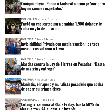
Cacique mbya: “Ponen a Andresito como prócer pero
testigos citados.
hoy no somos respetados”
Ramírez llegó a este juicio imputada por
“abandono de
POLICIALES
hace 7 horas
persona doblemente agravado por el vínculo y
Pactó un encuentro para cambiar 1.900 dólares: le
resultado”,
aunque el fiscal
Vladimir Glinka
en la
robaron y le dispararon
primera audiencia pidió ampliar la acusación a
“homicidio calificado por el vínculo en su
POLÍTICA
hace 8 horas
Inviolabilidad Privada con media sanción: los tres
modalidad de omisión al final del proceso”
, al
misioneros votaron a favor
considerar que la mujer pudo haber dejado de alimentar
a su hija en forma deliberada.
POLÍTICA
hace 21 horas
Marcha contra la Ley de Tierras en Posadas: “Basta
de miseria y entrega”
CULTURA
hace 23 horas
Maniatic, el rapero y muralista posadeño que acaba
de sacar su primer disco
COMERCIAL
hace 1 día
Cetrogar se suma al Black Friday: hasta 50% de
descuento y 24 cuotas sin interés