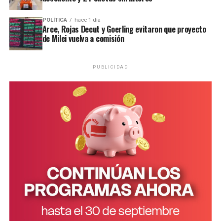
POLÍTICA
hace 1 día
Arce, Rojas Decut y Goerling evitaron que proyecto
de Milei vuelva a comisión
Ramírez junto al defensor oficial Miguel Ángel Varela.
PUBLICIDAD
“Una nena encerrada que llora”
Los testigos de hoy fueron de menor a mayor en grado
de cercanía con la niña. Primero declaró
Hilda Margot
Da Silveira
, quien residía en una de las viviendas
contiguas a la casa donde Ramírez vivía junto a su
pareja, su hija Belén y su hija más pequeña Micaela.
Da Silveira contó que su hija solía jugar con la pequeña
Micaela y gracias a esa relación supo que en esa vivienda
contigua también residía una niña con discapacidad.
“Yo no supe que esa nena (por Belén) estaba ahí. Lo