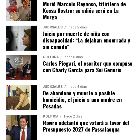
Murió Marcelo Reynoso, titiritero de
Balmaceda habló prácticamente sin parar durante más
Kossa Nostra: su adiós será en La
de veinte minutos. Ella vivía en la otra casa que estaba
Murga
pegada a la de Ramírez y también tenía un hijo que
jugaba con la hija más chica de la ahora imputada.
JUDICIALES
hace 2 días
Juicio por muerte de niña con
discapacidad: “La dejaban encerrada y
“La familia era ella, su marido y Micaela,
nunca supe
sin comida”
que tenía otra hija
. Lo supe porque mi hijo me decía
que en la casa de Micaela había
una ovejita que estaba
CULTURA
hace 6 días
Carlos Piegari, el escritor que compuso
todo el tiempo y hacia ruidos
. Un día hablando con
con Charly García para Sui Generis
otros vecinos todos contaron que sus hijos contaban lo
mismo y les daba miedo”, recordó.
JUDICIALES
hace 4 días
De abandono y muerte a posible
Tanto Da Silveira como Balmaceda coincidieron al
homicidio, el juicio a una madre en
afirmar que vieron a Belén sola, sin ropa más que
Posadas
pañales e incluso descalza deambular por el patio, tanto
en horas de la siesta como por las noches.
POLÍTICA
hace 2 días
Rovira adelantó que votará a favor del
Presupuesto 2027 de Passalacqua
Justamente, Balmaceda indicó que “el problema empezó
cuando a la noche la nena empezaba a llorar mucho. La