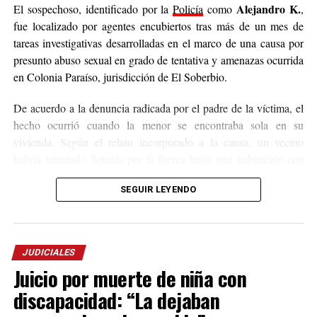
Alejandro K.
El sospechoso, identificado por la
Policía
como
,
fue localizado por agentes encubiertos tras más de un mes de
tareas investigativas desarrolladas en el marco de una causa por
presunto abuso sexual en grado de tentativa y amenazas ocurrida
en Colonia Paraíso, jurisdicción de El Soberbio.
De acuerdo a la denuncia radicada por el padre de la víctima, el
hecho ocurrió cuando la menor se encontraba sola en su
vivienda. Según el relato incorporado a la causa, un vecino
habría intentado llevarla por la fuerza hasta una habitación con
fines de abuso sexual, aunque la niña logró escapar. Antes de
SEGUIR LEYENDO
amenazó de muerte
huir, el acusado presuntamente la
para
impedir que contara lo sucedido.
Tras conocerse la denuncia, el Juzgado de Instrucción Tres de
JUDICIALES
San Vicente ordenó la inmediata detención del sospechoso,
Juicio por muerte de niña con
quien escapó y permaneció oculto durante más de un mes.
discapacidad: “La dejaban
La captura se concretó este jueves como resultado de un