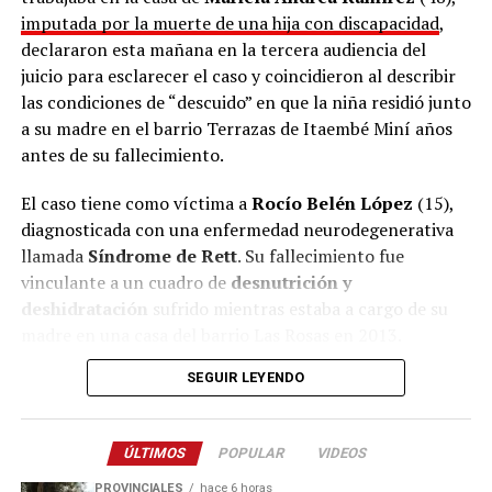
imputada por la muerte de una hija con discapacidad
,
declararon esta mañana en la tercera audiencia del
juicio para esclarecer el caso y coincidieron al describir
las condiciones de “descuido” en que la niña residió junto
a su madre en el barrio Terrazas de Itaembé Miní años
antes de su fallecimiento.
El caso tiene como víctima a
Rocío Belén López
(15),
diagnosticada con una enfermedad neurodegenerativa
llamada
Síndrome de Rett
. Su fallecimiento fue
vinculante a un cuadro de
desnutrición y
deshidratación
sufrido mientras estaba a cargo de su
madre en una casa del barrio Las Rosas en 2013.
SEGUIR LEYENDO
La mayor parte de su vida la niña vivió al cuidado de sus
abuelos
, pero en una etapa, comprendida entre 2006 y
2007 aproximadamente, compartió hogar con su madre
ÚLTIMOS
POPULAR
VIDEOS
en el barrio Terrazas y ese período fue lo que las partes
intentaron reconstruir en la jornada de hoy con los
PROVINCIALES
hace 6 horas