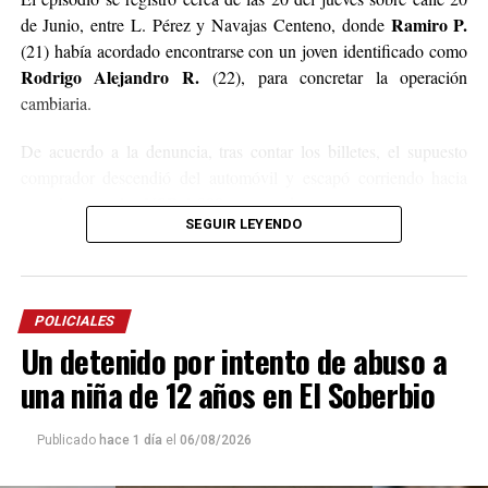
Ramiro P.
de Junio, entre L. Pérez y Navajas Centeno, donde
(21) había acordado encontrarse con un joven identificado como
Rodrigo Alejandro R.
(22), para concretar la operación
cambiaria.
De acuerdo a la denuncia, tras contar los billetes, el supuesto
comprador descendió del automóvil y escapó corriendo hacia
una plaza con los USD 1.900 en su poder.
SEGUIR LEYENDO
La víctima inició una persecución a pie, pero aseguró que el
sospechoso se reunió con otros dos hombres y que uno de ellos
un disparo dirigido hacia
extrajo un arma de fuego y realizó
POLICIALES
sus pies
, sin llegar a lesionarlo.
Un detenido por intento de abuso a
A partir de la denuncia, efectivos de la Mini Brigada de la
una niña de 12 años en El Soberbio
Comisaría Sexta y de la Dirección Investigaciones Complejas
iniciaron las averiguaciones que permitieron identificar al
Publicado
hace 1 día
el
06/08/2026
presunto autor del robo.