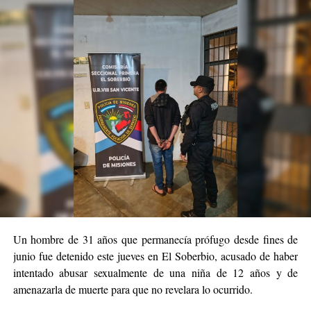
Con esos elementos, durante la madrugada de este viernes se
realizó un allanamiento ordenado por la Justicia en un inmueble
ubicado sobre calle Paraguay, vinculado a la investigación.
Iván Junior R.
Durante el procedimiento fue demorado
(25),
quien quedó alojado en la Comisaría Sexta mientras los
investigadores intentan establecer su grado de participación en el
hecho.
En tanto, el principal sospechoso no fue localizado y los USD
1.900 denunciados como sustraídos tampoco fueron
La Policía continúa con las tareas investigativas
recuperados.
para dar con el acusado
y esclarecer completamente el caso.
Un hombre de 31 años que permanecía prófugo desde fines de
junio fue detenido este jueves en El Soberbio, acusado de haber
intentado abusar sexualmente de una niña de 12 años y de
amenazarla de muerte para que no revelara lo ocurrido.