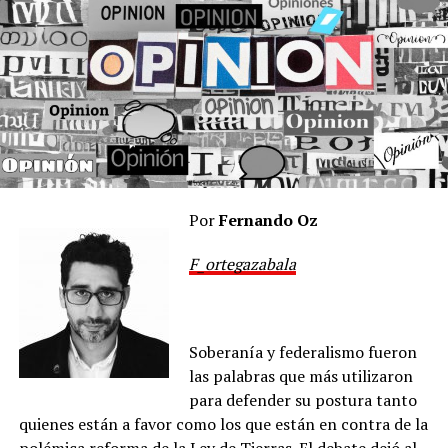
deshacen desde ministerios hasta millonarios negocios
con el Estado.
Mientras los reflectores se posan sobre los actores de
este escenario circense, en el Cantón florecen los
“Adornis” de la vida bajo el amparo de un diverso y
silencioso engranaje de recaudación. Este lunes, tras la
feria judicial, volverá a activarse en Comodoro Py la
investigación que tramita el fiscal federal
Gerardo
Pollicita
, enfocada en el presunto enriquecimiento
Por
Fernando Oz
ilícito e inconsistencias patrimoniales de
Manuel
F_ortegazabala
Adorni
. Las declaraciones testimoniales aportadas en el
expediente han requerido verificar la trama de aportes y
recaudación paralela, por lo que las miradas de la
fiscalía se extienden sobre los colaboradores,
Soberanía y federalismo fueron
incluyendo a
Javier Lanari
, recientemente nombrado
las palabras que más utilizaron
en el Banco Nación y con fuertes vínculos en la Entidad
para defender su postura tanto
Binacional Yacyretá (EBY).
quienes están a favor como los que están en contra de la