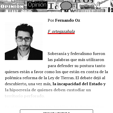
silencioso engranaje de recaudación. Este lunes, tras la
feria judicial, volverá a activarse en Comodoro Py la
investigación que tramita el fiscal federal
Gerardo
Pollicita
, enfocada en el presunto enriquecimiento
Por
Fernando Oz
ilícito e inconsistencias patrimoniales de
Manuel
F_ortegazabala
Adorni
. Las declaraciones testimoniales aportadas en el
expediente han requerido verificar la trama de aportes y
recaudación paralela, por lo que las miradas de la
fiscalía se extienden sobre los colaboradores,
Soberanía y federalismo fueron
incluyendo a
Javier Lanari
, recientemente nombrado
las palabras que más utilizaron
en el Banco Nación y con fuertes vínculos en la Entidad
para defender su postura tanto
Binacional Yacyretá (EBY).
quienes están a favor como los que están en contra de la
polémica reforma de la Ley de Tierras. El debate dejó al
La diputada nacional
Marcela Pagano
, que llegó al
descubierto, una vez más,
la incapacidad del Estado y
Congreso con la boleta de Milei, fue la primera que
la hipocresía de quienes deben custodiar un
expuso, públicamente y ante la Justicia, al ex vocero
territorio perforado
.
presidencial y a su mano derecha en un presunto
entramado de “recaudadores” o “cajeros” a nombre de la
En el Senado de la Nación, los hilos de la
Realpolitik
se
Secretaría General de la Presidencia para el cobro de