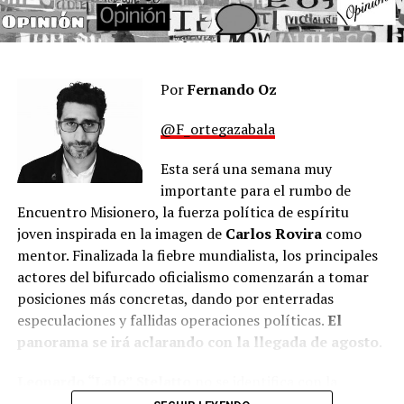
El mandatario se reunió esta semana con los senadores y
estaría analizando algunos cambios más profundos;
les pidió que voten en contra. Un gesto que no tiene
sugeridos por su primo
Toto Caputo
, ministro de
antecedentes en lo que va su gestión. De acuerdo con los
Economía, como consecuencia de una serie de
registros de votación y las actas de sesiones
encuentros con el diputado nacional de La Libertad
parlamentarias del Honorable Senado de la Nación, los
Por
Fernando Oz
Avanza (LLA)
Diego Hartfield
.
senadores misioneros que integran la representación
@F_ortegazabala
oficialista provincial
vienen manteniendo una postura
Con el padrinazgo de Caputo y el sutil apoyo de la EBY,
de apoyo estratégico e integral
a las principales
Hartfield, el Gato, ex tenista ATP, agente de mercado de
Esta será una semana muy
iniciativas, normativas y paquetes de leyes enviados por
capitales, lanzará su candidatura a la gobernación
importante para el rumbo de
la Casa Rosada —desde la Ley Bases hasta el Paquete
“cuando tenga con quién medirse”, porque “todavía no
Encuentro Misionero, la fuerza política de espíritu
Fiscal—.
se abrió el torneo”. Se cree que la exitosa abogada
joven inspirada en la imagen de
Carlos Rovira
como
laboralista
Valeria Soczyuk
, cuadro libertaria y
mentor. Finalizada la fiebre mundialista, los principales
Del otro lado de la calle,
Martín Goerling Lara
ya
recientemente nombrada coordinadora general de la
actores del bifurcado oficialismo comenzarán a tomar
anunció su apoyo abierto y explícito al proyecto de
Escuela de Dirigentes de LLA en Misiones, será quien la
posiciones más concretas, dando por enterradas
Milei, posicionándose en la vereda opuesta a la gestión
acompañe en la fórmula. Con nombre propio en el
especulaciones y fallidas operaciones políticas.
El
de Passalacqua y a más de sesenta intendentes de la
ámbito del ejercicio del derecho, años atrás, la doctora
panorama se irá aclarando con la llegada de agosto
.
provincia que alzaron la voz en solicitadas públicas. El
fue candidata a la presidencia del Colegio de Abogados
senador del PRO cargó con dureza contra el oficialismo
de la provincia
en una lista patrocinada por la
Leonardo “Lalo” Stelatto
no se identifica con la
provincial y los jefes comunales, acusándolos de
Renovación
. Cosas del pasado, ahora, Soczyuk lidera a
derecha, tampoco con la centroderecha. Bajo su techo,