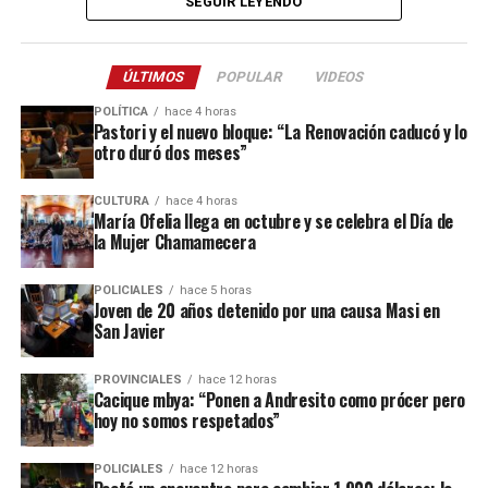
“desinformar y mentir a la población” mediante un
SEGUIR LEYENDO
los libertarios misioneros junto con su pareja, el
entre sus íntimos,
se confiesa de centroizquierda
. Tal
libreto que calificó como un simple relato de entrega de
diputado provincial
Carlos Adrián Nuñez
,
vez ese dato parecería insignificante si no fuese porque
patria.
recientemente apodado como “Jopo Nuñez” por sus
su nombre suena como candidato a gobernador de un
ÚLTIMOS
POPULAR
VIDEOS
compañeros de golf en el country paraguayo Aguavista.
espacio que podría terminar como una colectora que
Goerling Lara, presidente del bloque del partido de
POLÍTICA
hace 4 horas
apoye la reelección del libertario
Javier Milei
. En su
Pastori y el nuevo bloque: “La Renovación caducó y lo
Mauricio Macri
en la Cámara alta y especialista en
Es muy temprano y hay muchos interrogantes. En la
otro duró dos meses”
entorno lo desmienten.
relaciones internacionales, marcó con precisión la
EBY, ese mundo paralelo de dobles finanzas, habrá que
contradicción de la coyuntura actual: afirma que, aun
ver qué pasa con los consejeros
Alfonso Peña
, hombre
La hipotética aventura electoral del intendente de
CULTURA
hace 4 horas
con la ley vigente, Misiones padece focos alarmantes de
de
Mauricio Macri
y ex director de la misma casa, y con
María Ofelia llega en octubre y se celebra el Día de
Posadas es impulsada desde las usinas de propagación
alta concentración de tierras en bolsas foráneas. No se
la Mujer Chamamecera
el radical con peluca
Rodrigo de Arrechea
. Tampoco se
del campamento Neo, que capitanea el vicegobernador
equivoca cuando señala que ya existen departamentos
sabe si continuará en su puesto
Ignacio Lanari
, jefe del
Lucas Romero Spinelli
. Tal vez sea humo, una acción
de frontera donde
cerca del 40% del suelo está bajo
POLICIALES
hace 5 horas
Departamento Administrativo y hermano del actual
distractoria o una mala lectura del cuadro de situación.
Joven de 20 años detenido por una causa Masi en
el control de multinacionales, fondos de inversión y
director del Banco Nación; aunque tiene el “respaldo y
San Javier
A sus sesenta y siete veranos, Lalo no se deja apurar:
firmas transnacionales como la chilena Arauco
.
confianza” de
Karina Milei
, El Jefe.
“No me gusta que manejen mis tiempos, me gustan
PROVINCIALES
hace 12 horas
cuando las cosas están planificadas”, dice en privado el
Resulta difícil no sentir una punzada de ironía. Ahora,
Las mismas incógnitas hay sobre dos hombres claves en
Cacique mbya: “Ponen a Andresito como prócer pero
alcalde que transita su segundo mandato y no quiere
algunos voceros del oficialismo provincial se rasgan las
hoy no somos respetados”
las menudencias de la millonaria caja de la EBY:
Juan
otro.
vestiduras en nombre de la soberanía nacional, cuando
Pablo Arrechea
, lo llaman “el bueno”, ingresó a la
durante décadas miraron para otro lado mientras se
POLICIALES
hace 12 horas
entidad hace más de veinte años de la mano de
Lo concreto es que Stelatto —que siendo muy joven se