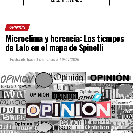
mueven con la habitual soltura de las transacciones sin
SEGUIR LEYENDO
intermediaciones o “peajes” a empresarios a cambio de
mucha convicción. Hasta el momento, diversas fuentes
gestiones y reuniones.
“Co-responsabilidad
coinciden en apostar a que el senador de Encuentro
operativa”
, adelantan fuentes judiciales.
Misionero,
Carlos Arce
, acompañará la iniciativa
OPINIÓN
impulsada por
Javier Milei
, que busca eliminar o
Posiblemente en los próximos días avance
una
Microclima y herencia: Los tiempos
flexibilizar los límites a la compra de tierras por parte
pesquisa sobre los estados financieros de la EBY
de extranjeros: el punto central y más candente del
de Lalo en el mapa de Spinelli
encarada por los sabuesos de la Auditoría General de la
debate.
Nación (AGN). La ejecución presupuestaria no estaría
cuadrando con los informes de gestión. En la Cámara
Publicado
hace 3 semanas
el
19/07/2026
Por su parte,
Sonia Rojas Decut
mantendría sus
baja del Congreso, una pila de papeles de la entidad
reservas frente a ese punto en particular; se especula
binacional terminaría en un pedido de informes al Poder
con que rechazaría el articulado sobre extranjerización,
Ejecutivo. Habrá que ver el resultado de la auditoría y el
aunque respaldaría el proyecto en general. También se
timing
de Diputados.
cree que la senadora estaría evaluando la conformación
de un monobloque que responda de manera directa al
En pocas semanas se decidirá la continuidad de dos de
gobernador
Hugo Passalacqua
. Un quiebre que desde
los cuatro integrantes del Consejo de Administración de
algunos sectores de la oposición es visto como un
la EBY. Pareciera ser que el director Ejecutivo del
“desencuentro” táctico.
organismo,
Diego Adúriz
–con nombramiento, por
decreto presidencial, hasta el 31 de diciembre de 2031–,